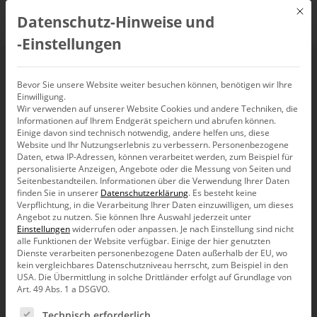
Mit d
Datenschutz-Hinweise und
DE
‑Einstellungen
Ausbuchung
Bevor Sie unsere Website weiter besuchen können, benötigen wir Ihre
Einwilligung.
Wir verwenden auf unserer Website Cookies und andere Techniken, die
Informationen auf Ihrem Endgerät speichern und abrufen können.
Einige davon sind technisch notwendig, andere helfen uns, diese
Website und Ihr Nutzungserlebnis zu verbessern.
Personenbezogene
Daten, etwa IP-Adressen, können verarbeitet werden, zum Beispiel für
personalisierte Anzeigen, Angebote oder die Messung von Seiten und
Seitenbestandteilen.
Informationen über die Verwendung Ihrer Daten
finden Sie in unserer
Datenschutzerklärung
.
Es besteht keine
Verpflichtung, in die Verarbeitung Ihrer Daten einzuwilligen, um dieses
Angebot zu nutzen.
Sie können Ihre Auswahl jederzeit unter
Einstellungen
widerrufen oder anpassen.
Je nach Einstellung sind nicht
alle Funktionen der Website verfügbar. Einige der hier genutzten
Dienste verarbeiten personenbezogene Daten außerhalb der EU, wo
kein vergleichbares Datenschutzniveau herrscht, zum Beispiel in den
USA. Die Übermittlung in solche Drittländer erfolgt auf Grundlage von
Art. 49 Abs. 1 a DSGVO.
Es folgt eine Liste der Service-Gruppen, für die eine Ein
Produkt
Technisch erforderlich