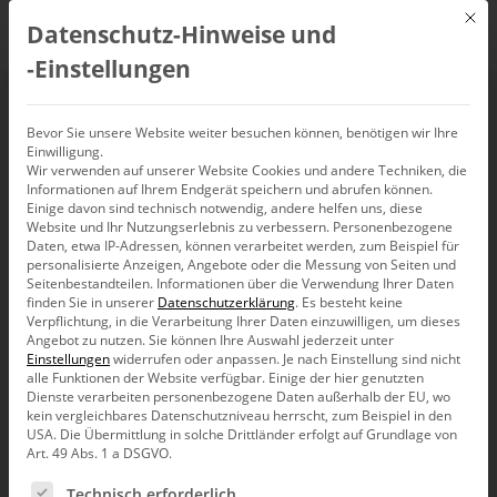
Mit d
Datenschutz-Hinweise und
DE
‑Einstellungen
Modellierung
Bevor Sie unsere Website weiter besuchen können, benötigen wir Ihre
Einwilligung.
Wir verwenden auf unserer Website Cookies und andere Techniken, die
Informationen auf Ihrem Endgerät speichern und abrufen können.
Einige davon sind technisch notwendig, andere helfen uns, diese
Website und Ihr Nutzungserlebnis zu verbessern.
Personenbezogene
Daten, etwa IP-Adressen, können verarbeitet werden, zum Beispiel für
personalisierte Anzeigen, Angebote oder die Messung von Seiten und
Seitenbestandteilen.
Informationen über die Verwendung Ihrer Daten
finden Sie in unserer
Datenschutzerklärung
.
Es besteht keine
Verpflichtung, in die Verarbeitung Ihrer Daten einzuwilligen, um dieses
Angebot zu nutzen.
Sie können Ihre Auswahl jederzeit unter
Einstellungen
widerrufen oder anpassen.
Je nach Einstellung sind nicht
alle Funktionen der Website verfügbar. Einige der hier genutzten
Dienste verarbeiten personenbezogene Daten außerhalb der EU, wo
kein vergleichbares Datenschutzniveau herrscht, zum Beispiel in den
USA. Die Übermittlung in solche Drittländer erfolgt auf Grundlage von
Art. 49 Abs. 1 a DSGVO.
Es folgt eine Liste der Service-Gruppen, für die eine Ein
Produkt
Technisch erforderlich