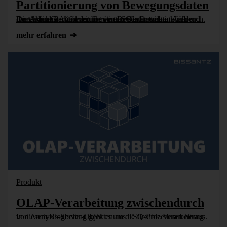
Partitionierung von Bewegungsdaten
Die Aktualisierung von Bewegungsdaten nimmt während der täglichen Aufbereitung einer SQL-Datenbank in der Regel den Großteil der benötigten Gesamtzeit in Anspruch. Durch eine Partitionierung von Bewegungsdaten [...]
mehr erfahren
Produkt
OLAP-Verarbeitung zwischendurch
In diesem Blogbeitrag geht es um die flexible Verarbeitung von Analysis-Server-Objekten aus TSQ-Prozeduren heraus.