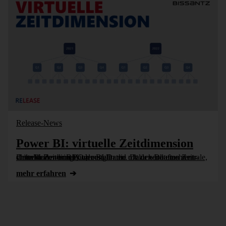
Release-News
Power BI: virtuelle Zeitdimension
DeltaMaster bringt Ordnung in die oft lücken­haften Zeit­dimen­sionen von Power-BI-Daten. Dazu wird eine zentrale, virtuelle Zeit­dimen­sion erstellt und mit den Datums­hierar­chien in Power BI [...]
mehr erfahren