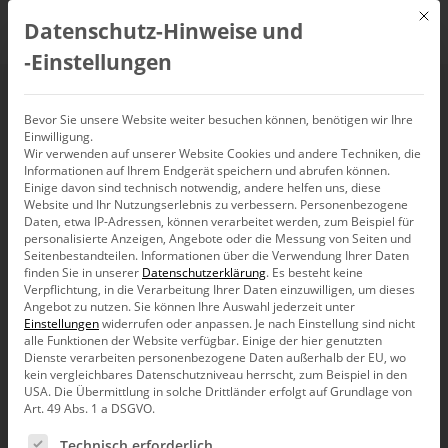
Mit d
Datenschutz-Hinweise und
DE
‑Einstellungen
Tod der
Bevor Sie unsere Website weiter besuchen können, benötigen wir Ihre
Einwilligung.
Wir verwenden auf unserer Website Cookies und andere Techniken, die
Businessgrafik
Informationen auf Ihrem Endgerät speichern und abrufen können.
Einige davon sind technisch notwendig, andere helfen uns, diese
Website und Ihr Nutzungserlebnis zu verbessern.
Personenbezogene
Daten, etwa IP-Adressen, können verarbeitet werden, zum Beispiel für
personalisierte Anzeigen, Angebote oder die Messung von Seiten und
Seitenbestandteilen.
Informationen über die Verwendung Ihrer Daten
Visuelle Opulenz ist schlimm, inhaltliche Magersucht
finden Sie in unserer
Datenschutzerklärung
.
Es besteht keine
noch schlimmer. Das Ideal sind informationsdichte,
Verpflichtung, in die Verarbeitung Ihrer Daten einzuwilligen, um dieses
optisch schlanke Berichte. Dafür braucht es ein scharfes
Angebot zu nutzen.
Sie können Ihre Auswahl jederzeit unter
Skalpell. Und: den Tod der Businessgrafik. Endlich.
Einstellungen
widerrufen oder anpassen.
Je nach Einstellung sind nicht
alle Funktionen der Website verfügbar. Einige der hier genutzten
Businessgrafiken prägen unsere Kommunikationskultur.
Dienste verarbeiten personenbezogene Daten außerhalb der EU, wo
Wenn sie aus Chartingprogramme kommen, wird daraus
kein vergleichbares Datenschutzniveau herrscht, zum Beispiel in den
Unkultur. Wie sehr, lernte ich 1990 anlässlich eines
USA. Die Übermittlung in solche Drittländer erfolgt auf Grundlage von
studentischen Praktikums bei der Unternehmensberatung
Art. 49 Abs. 1 a DSGVO.
Roland Berger & Partner in München.
Es folgt eine Liste der Service-Gruppen, für die eine Ein
Technisch erforderlich