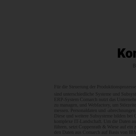
Ko
B
Für die Steuerung der Pro­duktions­prozes­s
sind unter­schiedliche Systeme und Sub­sy
ERP-System Comarch nutzt das Unter­neh
zu managen, und Webfactory, um Stör­zeite
messen. Personal­daten und -abrech­nunge
Diese und weitere Sub­systeme bilden bei
komplexe IT-Landschaft. Um die Daten aus
führen, setzt Coppenrath & Wiese auf ein 
den Daten aus Comarch auf Basis von IBM