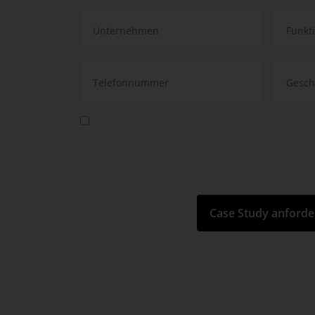
Ja, ich bin einverstanden, dass Sie meine Angaben verw
Informationen zu Ihren Produkten, Leistungen und Vera
Diese Einwilligung gilt bis auf Widerruf. Die Datenschut
gemäß Art. 13 DSGVO habe ich zur Kenntnis genom­men