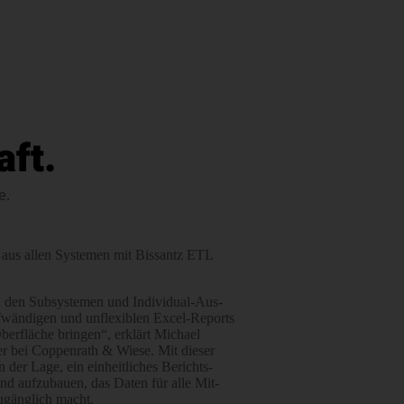
ft.
e.
 aus allen Sys­temen mit Bissantz ETL
n den Sub­systemen und Individual-Aus­
f­wän­digen und un­flexiblen Excel-Reports
ber­fläche bringen“, erklärt Michael
er bei Coppenrath & Wiese. Mit dieser
der Lage, ein ein­heit­liches Berichts­
d auf­zu­bauen, das Daten für alle Mit­
 zugänglich macht.