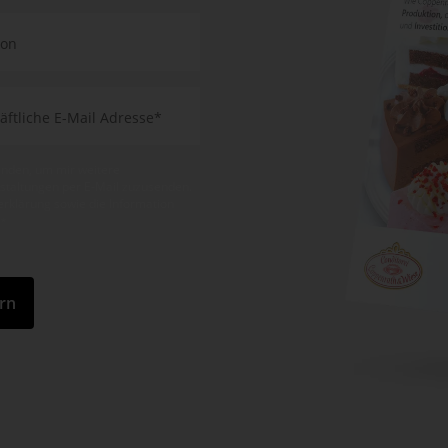
enden, um mir weitere
nstaltungen per E-Mail zuzusenden.
zerklärung sowie die Information
.
*