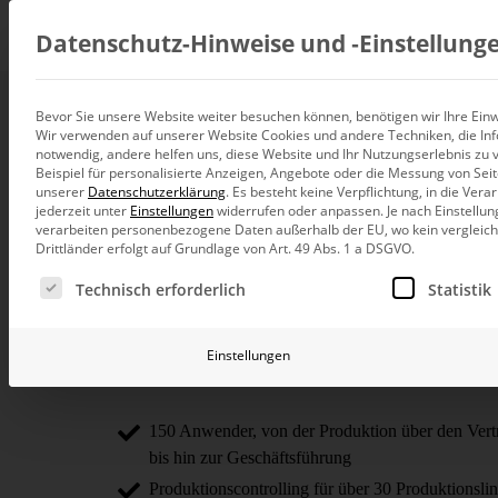
Beratung
Datenschutz-Hinweise und ‑Einstellung
Bevor Sie unsere Website weiter besuchen können, benötigen wir Ihre Einwi
Wir verwenden auf unserer Website Cookies und andere Techniken, die Inf
Datenintegration
Coppenrath & W
notwendig, andere helfen uns, diese Website und Ihr Nutzungserlebnis zu 
Individuelle Datenarchitektur-Beratun
Beispiel für personalisierte Anzeigen, Angebote oder die Messung von Sei
unserer
Datenschutzerklärung
.
Es besteht keine Verpflichtung, in die Ver
BI und Analytics
jederzeit unter
Einstellungen
widerrufen oder anpassen.
Je nach Einstellun
Ganzheitliche Data-Analytics-Beratun
verarbeiten personenbezogene Daten außerhalb der EU, wo kein vergleichb
Drittländer erfolgt auf Grundlage von Art. 49 Abs. 1 a DSGVO.
Coppenrath & Wiese nutzt Bissantz a
Planung und Steuerung
Es folgt eine Liste der Service-Gruppen, für die eine Ei
Planung, Forecasting und Simulation
in fast
allen Funktions­bereichen
. Di
Technisch erforderlich
Statistik
Lager-, Personal- und weiteren Syste
KI und Advanced Analytics
KI-Beratung für Controlling und BI
Einstellungen
Data Warehouse zentralisiert.
Betrieb und Weiterentwickl
Betrieb Ihrer BI-Systeme in der Cloud
150 Anwender, von der Produktion über den Vertr
bis hin zur Geschäftsführung
Produktionscontrolling für über 30 Produktionslin