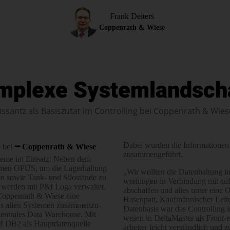
Frank Deiters
Coppenrath & Wiese
mplexe Systemlandscha
issantz als Basiszutat im Controlling bei Coppenrath & Wies
Dabei wurden die Infor­mationen
e bei
Coppenrath & Wiese
zusammen­geführt.
steme im Einsatz: Neben dem
men OPUS, um die Lager­haltung
„Wir wollten die Daten­haltung i
n sowie Tank- und Silo­stände zu
wer­tungen in Ver­bindung mit au
n werden mit P&I Loga verwaltet.
abschaffen und alles unter eine O
 Coppenrath & Wiese eine
Hasenpatt, Kauf­männischer Leit
 allen Sys­temen zusam­men­zu­
Datenbasis war das Controlling in 
zen­trales Data Warehouse. Mit
wesen in DeltaMaster als Front-en
 DB2 als Haupt­daten­quelle
arbeiter leicht ver­ständ­lich und