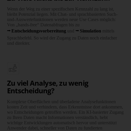
Wenn der Weg zu einer spezifischen Kennzahl zu lang ist,
bleibt Potenzial liegen. Mit Chat- und sprach­­basierten Such-
und-Auswerte­funktionen werden neue Use Cases möglich:
Von „hands-free“ Daten­­­abfragen bis zu
Entschei­dungs­vor­bereitung
und
Simulation
mittels
Sprach­­­befehl. So wird der Zugang zu Daten noch einfacher
und direkter.
Zu viel Analyse, zu wenig
Entscheidung?
Komplexe Ober­flächen und über­ladene Analyse­funktionen
kosten Zeit und verhindern, dass Erkennt­nisse dort ankommen,
wo Entschei­dungen getroffen werden. Ein KI-basierter Zugang
zu Ihren Daten macht Infor­ma­tionen ver­ständlich, hebt
wichtige Entwick­lungen auto­matisch hervor und unter­stützt
Anwender dabei, schneller von Daten zu fundierten