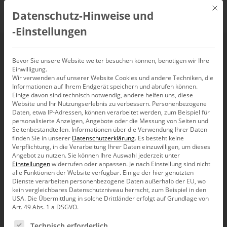
Mit d
Datenschutz-Hinweise und
DE
‑Einstellungen
Business
Bevor Sie unsere Website weiter besuchen können, benötigen wir Ihre
Intelligence
Einwilligung.
Wir verwenden auf unserer Website Cookies und andere Techniken, die
Informationen auf Ihrem Endgerät speichern und abrufen können.
Einige davon sind technisch notwendig, andere helfen uns, diese
mit künstlicher
Website und Ihr Nutzungserlebnis zu verbessern.
Personenbezogene
Daten, etwa IP-Adressen, können verarbeitet werden, zum Beispiel für
personalisierte Anzeigen, Angebote oder die Messung von Seiten und
Intelligenz
Seitenbestandteilen.
Informationen über die Verwendung Ihrer Daten
finden Sie in unserer
Datenschutzerklärung
.
Es besteht keine
Verpflichtung, in die Verarbeitung Ihrer Daten einzuwilligen, um dieses
Angebot zu nutzen.
Sie können Ihre Auswahl jederzeit unter
Einstellungen
widerrufen oder anpassen.
Je nach Einstellung sind nicht
Bissantz verbindet Business Intelligence
alle Funktionen der Website verfügbar. Einige der hier genutzten
Dienste verarbeiten personenbezogene Daten außerhalb der EU, wo
mit künstlicher Intelligence –
kein vergleichbares Datenschutzniveau herrscht, zum Beispiel in den
USA. Die Übermittlung in solche Drittländer erfolgt auf Grundlage von
für eine noch schnellere und
Art. 49 Abs. 1 a DSGVO.
fundiertere Entscheidungsfindung
Es folgt eine Liste der Service-Gruppen, für die eine Ein
Technisch erforderlich