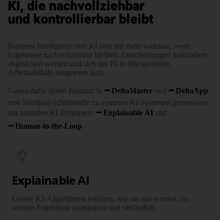
KI, die nachvollziehbar
und kontrollierbar bleibt
Business Intelligence und KI sind nur dann wirksam, wenn
Ergebnisse nachvollziehbar bleiben, Entscheidungen kontrolliert
abgesichert werden und sich das BI in übergreifende
Arbeitsabläufe integrieren lässt.
Genau dafür liefert Bissantz in
DeltaMaster
und
DeltaApp
eine Standard-Schnittstelle zu externen KI-Systemen gemeinsam
mit zentralen KI-Prinzipien:
Explainable AI
und
Human-in-the-Loop
.
Explainable AI
Ist Ihr Unternehmen
Unsere KI-Algorithmen erklären, was sie tun werden. So
bereit für KI?
werden Ergebnisse transparent und verlässlich.