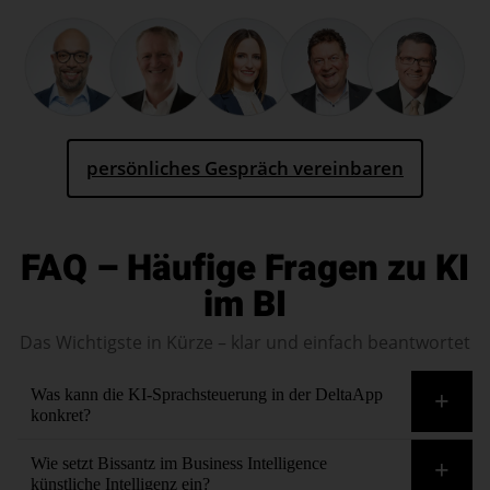
persönliches Gespräch vereinbaren
FAQ – Häufige Fragen zu KI
im BI
Das Wichtigste in Kürze – klar und einfach beantwortet
Was kann die KI-Sprachsteuerung in der DeltaApp
konkret?
DeltaApp ermöglicht Abfragen zu allen BI-Kennzahlen und
Wie setzt Bissantz im Business Intelligence
deren Entwicklung per Sprachbefehl.
künstliche Intelligenz ein?