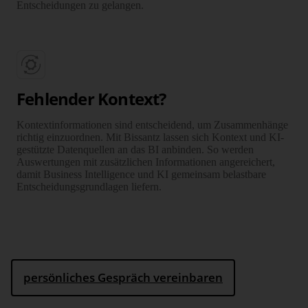
Entscheidungen zu gelangen.
Fehlender Kontext?
Kontextinformationen sind entscheidend, um Zusammen­hänge
richtig einzu­ordnen. Mit Bissantz lassen sich Kontext und KI-
gestützte Daten­quellen an das BI anbinden. So werden
Auswer­tungen mit zusätz­lichen Infor­ma­tionen ange­reichert,
damit Business Intelligence und KI gemeinsam belastbare
Entschei­dungs­grund­lagen liefern.
persönliches Gespräch vereinbaren