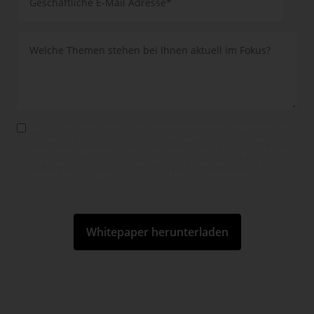
Ja, ich bin einverstanden, dass Sie meine Angaben verwenden, um
mir weitere Informationen zu Ihren Produkten, Leistungen und
Veranstaltungen per E-Mail zuzusenden. Diese Einwilligung gilt bis
auf Widerruf. Die Datenschutzerklärung sowie die Information
gemäß Art. 13 DSGVO habe ich zur Kenntnis genom­men.
*