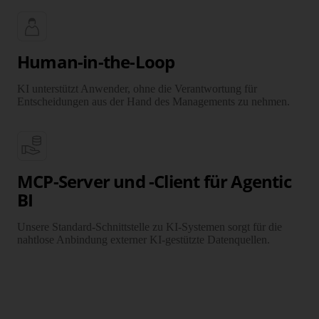
Human-in-the-Loop
KI unterstützt Anwender, ohne die Verantwortung für
Entscheidungen aus der Hand des Managements zu nehmen.
Finden Sie es in
zwei Minuten
heraus.
KI-Check starten
MCP-Server und -Client für Agentic
BI
Unsere Standard-Schnittstelle zu KI-Systemen sorgt für die
nahtlose Anbindung externer KI-gestützte Datenquellen.