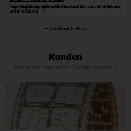
Vom 15. bis 18. September 2025 war Wien der europäische Treffpunkt der globalen Microsoft-Fabric-Community. Vier Tage lang drehte sich auf der FabCon Vienna 2025 alles um Datenplattformen, Analyse, Power [...]
mehr erfahren
Alle Bissantz-News
Kunden
Stories und Interviews mit Bissantz-Anwendern