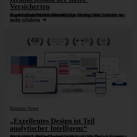
Versicherten
Krankenstand und Arbeitszeiten in Deutschland wurden in den vergangenen Wochen häufiger thematisiert: Ersterer sei angeblich zu hoch und Letztere zu niedrig. Wir widmen uns heute in DeltaMaster einmal [...]
mehr erfahren
Bissantz News
„Exzellentes Design ist Teil
analytischer Intelligenz“
Der German Design Award 2026 ist für die DeltaApp bereits der vierte große Designpreis nach dem UX Design Award 2023, dem London Design Award und dem French Design Award 2025. Ein guter Anlass für [...]