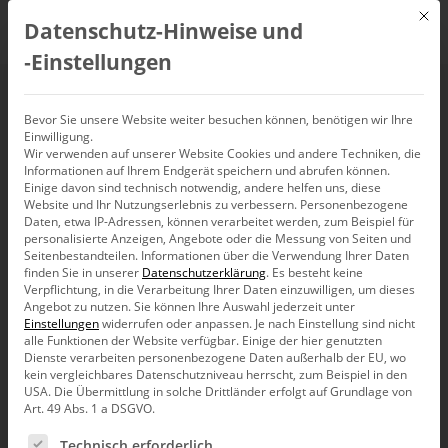
Mit d
Datenschutz-Hinweise und
DE
‑Einstellungen
Blogs
Bevor Sie unsere Website weiter besuchen können, benötigen wir Ihre
Einwilligung.
Neuigkeiten im Kontext – fundiert,
Wir verwenden auf unserer Website Cookies und andere Techniken, die
Informationen auf Ihrem Endgerät speichern und abrufen können.
praxisnah, anwendungsorientiert
Einige davon sind technisch notwendig, andere helfen uns, diese
Website und Ihr Nutzungserlebnis zu verbessern.
Personenbezogene
Daten, etwa IP-Adressen, können verarbeitet werden, zum Beispiel für
personalisierte Anzeigen, Angebote oder die Messung von Seiten und
Seitenbestandteilen.
Informationen über die Verwendung Ihrer Daten
Kategorie wählen
finden Sie in unserer
Datenschutzerklärung
.
Es besteht keine
Verpflichtung, in die Verarbeitung Ihrer Daten einzuwilligen, um dieses
Angebot zu nutzen.
Sie können Ihre Auswahl jederzeit unter
Einstellungen
widerrufen oder anpassen.
Je nach Einstellung sind nicht
alle Funktionen der Website verfügbar. Einige der hier genutzten
Dienste verarbeiten personenbezogene Daten außerhalb der EU, wo
kein vergleichbares Datenschutzniveau herrscht, zum Beispiel in den
USA. Die Übermittlung in solche Drittländer erfolgt auf Grundlage von
Art. 49 Abs. 1 a DSGVO.
Es folgt eine Liste der Service-Gruppen, für die eine Ein
Technisch erforderlich