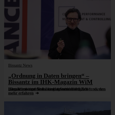
Bissantz News
„Ordnung in Daten bringen“ –
Bissantz im IHK-Magazin WiM
„Das Nürnberger Software-Haus visualisiert Zahlen so, dass man sie intuitiv erfassen kann.“ Statt der üblichen Diagramme setzt die Lösung auf neurobiologisch fundierten Interaktions- und Visualisierungsmethoden [...]
mehr erfahren