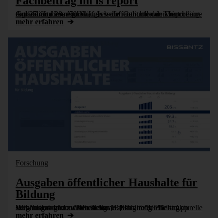
Fachbeitrag im is report
Am 27. und 28. April traf sich die internationale Controlling-Community zum 50. Congress der Controller in München. Anlässlich dieses Jubiliäums veröffentlichte der is report eine digitale Sonderausgabe [...]
mehr erfahren
Forschung
Ausgaben öffentlicher Haushalte für
Bildung
Die Ausgaben der öffentlichen Haushalte für Bildung steigen von Jahr zu Jahr stetig an. Mithilfe der DeltaApp Web untersuchen wir in diesem Beitrag mögliche strukturelle Verschiebungen zwischen den [...]
mehr erfahren