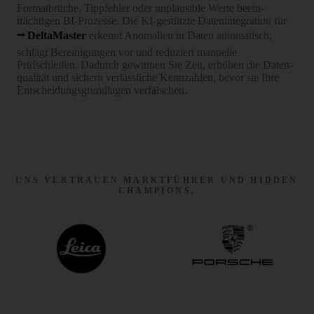
Formatbrüche, Tippfehler oder unplausible Werte beein­
trächtigen BI-Prozesse. Die KI-gestützte Dateninte­gration für
DeltaMaster
erkennt Anomalien in Daten auto­matisch,
schlägt Berei­ni­gungen vor und reduziert manuelle
Prüfschleifen. Dadurch gewinnen Sie Zeit, erhöhen die Daten­
qualität und sichern verlässliche Kennzahlen, bevor sie Ihre
Entschei­dungs­grundlagen verfälschen.
UNS VERTRAUEN MARKTFÜHRER UND HIDDEN
CHAMPIONS.