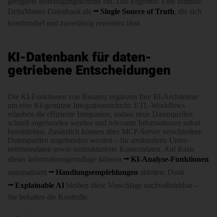
geeignete Bereini­gungs­schritte ein. Das Ergebnis: Eine zentrale
DeltaMaster-Datenbank als
Single Source of Truth
, die sich
komfortabel und zuverlässig erweitern lässt.
KI-Datenbank für daten­
getriebene Entscheidungen
Die KI-Funktionen von Bissantz ergänzen Ihre BI-Architektur
um eine KI-gestützte Integrations­schicht. ETL-Workflows
erlauben die effiziente Integration, sodass neue Daten­quellen
schnell angebunden werden und relevante Informationen sofort
bereit­stehen. Zusätzlich können über MCP-Server verschiedene
Daten­quellen angebunden werden – für struktu­rierte Unter­
nehmens­daten sowie unstruktur­ierte Kontext­daten. Auf Basis
dieser Infor­ma­tions­grund­lage können
KI-Analyse-Funktionen
auto­ma­ti­siert
Hand­lungs­emp­fehlungen
ableiten. Dank
Explainable AI
bleiben diese Vorschläge nachvoll­ziehbar –
Sie behalten die Kontrolle.