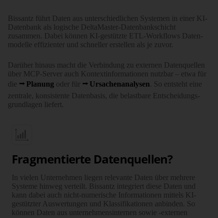
Bissantz führt Daten aus unter­schied­lichen Systemen in einer KI-
Datenbank als logische DeltaMaster-Daten­­bank­­schicht
zusammen. Dabei können KI-gestützte ETL-Workflows Daten­
modelle effizienter und schneller erstellen als je zuvor.
Darüher hinaus macht die Verbindung zu externen Daten­­quellen
über MCP-Server auch Kontext­­infor­­ma­­tionen nutzbar – etwa für
die
Planung
oder für
Ursachen­analysen
. So entsteht eine
zentrale, konsistente Daten­basis, die belastbare Entschei­dungs­
grundlagen liefert.
Fragmentierte Datenquellen?
In vielen Unternehmen liegen relevante Daten über mehrere
Systeme hinweg verteilt. Bissantz integriert diese Daten und
kann dabei auch nicht-numerische Infor­ma­tionen mittels KI-
gestützter Auswer­tungen und Klassi­fi­ka­tionen anbinden. So
können Daten aus unter­nehmens­internen sowie -externen