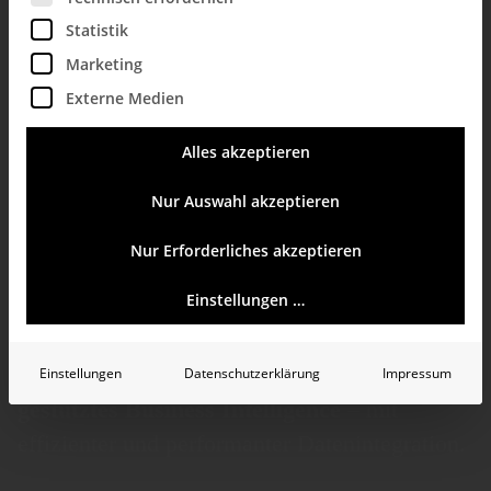
Statistik
Marketing
Externe Medien
KI-Datenbank für
Alles akzeptieren
Business
Nur Auswahl akzeptieren
Intelligence
Nur Erforderliches akzeptieren
Einstellungen …
Die zentrale DeltaMaster KI-Datenbank ist
Ihre verläss­liche
Daten­basis für KI-
Einstellungen
Datenschutzerklärung
Impressum
gestütztes Business Intelligence
– mit
effizienter und performanter Daten­integration.