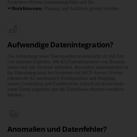
Systemen effizient zusammen­geführt und für
Berichts­wesen
, Planung und Analysen genutzt werden.
Aufwendige Datenintegration?
Die Anbindung neuer Datenquellen beansprucht oft viel Zeit
von internen Experten. Mit KI-Dateninte­gration von Bissantz
lassen sich alle Systeme anbinden. Besonders unkom­pli­ziert ist
die Daten­inte­gration bei Systemen mit MCP-Server. Hierbei
erkennt die KI auto­ma­tisch Konfi­gu­ration und Mapping,
sodass Controlling und Fach­be­reiche schnell auf kontext­rele­
vante Daten zugreifen und die Daten­basis effi­zient erweitern
können.
Anomalien und Datenfehler?