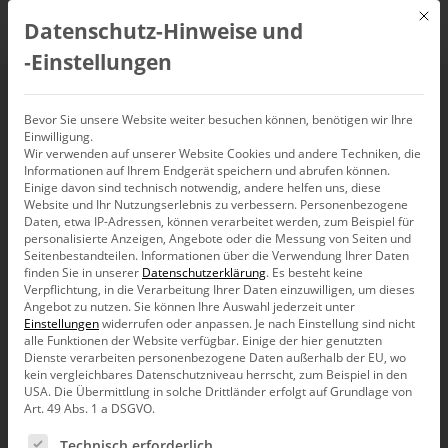
Mit d
Datenschutz-Hinweise und
DE
‑Einstellungen
Bevor Sie unsere Website weiter besuchen können, benötigen wir Ihre
Einwilligung.
Wir verwenden auf unserer Website Cookies und andere Techniken, die
Informationen auf Ihrem Endgerät speichern und abrufen können.
Einige davon sind technisch notwendig, andere helfen uns, diese
Website und Ihr Nutzungserlebnis zu verbessern.
Personenbezogene
Daten, etwa IP-Adressen, können verarbeitet werden, zum Beispiel für
personalisierte Anzeigen, Angebote oder die Messung von Seiten und
Seitenbestandteilen.
Informationen über die Verwendung Ihrer Daten
finden Sie in unserer
Datenschutzerklärung
.
Es besteht keine
Verpflichtung, in die Verarbeitung Ihrer Daten einzuwilligen, um dieses
Angebot zu nutzen.
Sie können Ihre Auswahl jederzeit unter
Einstellungen
widerrufen oder anpassen.
Je nach Einstellung sind nicht
alle Funktionen der Website verfügbar. Einige der hier genutzten
Dienste verarbeiten personenbezogene Daten außerhalb der EU, wo
kein vergleichbares Datenschutzniveau herrscht, zum Beispiel in den
USA. Die Übermittlung in solche Drittländer erfolgt auf Grundlage von
Art. 49 Abs. 1 a DSGVO.
Es folgt eine Liste der Service-Gruppen, für die eine Ein
Technisch erforderlich