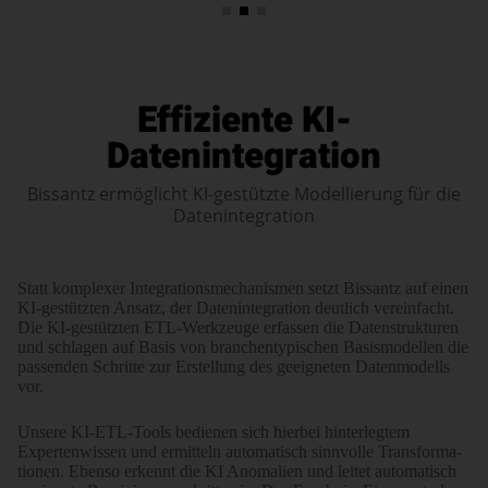
Effiziente KI-
Datenintegration
Bissantz ermöglicht KI-gestützte Modellierung für die
Datenintegration
Statt komplexer Integra­tions­mecha­nismen setzt Bissantz auf einen
KI-gestützten Ansatz, der Daten­integration deutlich verein­facht.
Die KI-gestützten ETL-Werkzeuge erfassen die Daten­strukturen
und schlagen auf Basis von branchen­typischen Basis­modellen die
passenden Schritte zur Erstellung des geeig­neten Daten­modells
vor.
Unsere KI-ETL-Tools bedienen sich hierbei hinter­legtem
Experten­wissen und ermitteln auto­matisch sinn­volle Trans­for­ma­
tionen. Ebenso erkennt die KI Anomalien und leitet automatisch