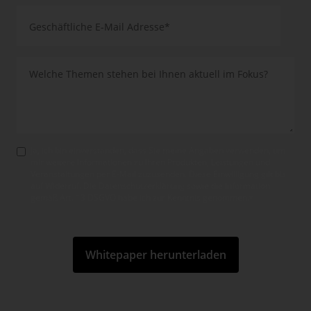
Ja, ich bin einverstanden, dass Sie meine Angaben verwenden, um
mir weitere Informationen zu Ihren Produkten, Leistungen und
Veranstaltungen per E-Mail zuzusenden. Diese Einwilligung gilt bis
auf Widerruf. Die Datenschutzerklärung sowie die Information
gemäß Art. 13 DSGVO habe ich zur Kenntnis genom­men.
*