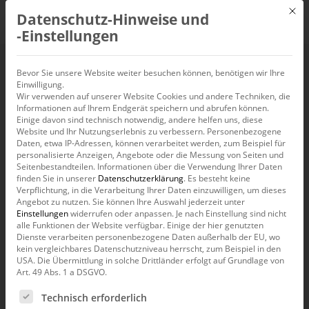
Mit d
Datenschutz-Hinweise und
DE
‑Einstellungen
Bevor Sie unsere Website weiter besuchen können, benötigen wir Ihre
Branchen
Einwilligung.
Wir verwenden auf unserer Website Cookies und andere Techniken, die
Informationen auf Ihrem Endgerät speichern und abrufen können.
Einige davon sind technisch notwendig, andere helfen uns, diese
Erstklassige Referenzen in allen Branchen
Website und Ihr Nutzungserlebnis zu verbessern.
Personenbezogene
Daten, etwa IP-Adressen, können verarbeitet werden, zum Beispiel für
personalisierte Anzeigen, Angebote oder die Messung von Seiten und
Seitenbestandteilen.
Informationen über die Verwendung Ihrer Daten
Unsere Beratung kombiniert IT-Expertise und
finden Sie in unserer
Datenschutzerklärung
.
Es besteht keine
umfangreiche Branchen­erfahrung
, um maß­
Verpflichtung, in die Verarbeitung Ihrer Daten einzuwilligen, um dieses
Angebot zu nutzen.
Sie können Ihre Auswahl jederzeit unter
geschneiderte Lösungen für Kunden zu entwickeln. In
Einstellungen
widerrufen oder anpassen.
Je nach Einstellung sind nicht
alle Funktionen der Website verfügbar. Einige der hier genutzten
Kooperation mit speziali­sierten Partnern decken wir
Dienste verarbeiten personenbezogene Daten außerhalb der EU, wo
eine Vielzahl von Branchen ab.
DeltaMaster
, ein
kein vergleichbares Datenschutzniveau herrscht, zum Beispiel in den
USA. Die Übermittlung in solche Drittländer erfolgt auf Grundlage von
univer­selles Tool für Planung, Analyse und Reporting,
Art. 49 Abs. 1 a DSGVO.
bewährt sich branchen­übergreifend. Unsere Business-
Es folgt eine Liste der Service-Gruppen, für die eine Ein
Technisch erforderlich
Intelligence-Lösungen finden Anwendung in Branchen