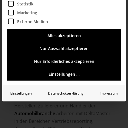
Statistik
wie Automotive, Energie, Finanzwesen und vielen
mehr. Entdecken Sie, wie Business Intelligence Ihr
Marketing
Unternehmen voranbringen kann.
Externe Medien
Alles akzeptieren
Nur Auswahl akzeptieren
Nur Erforderliches akzeptieren
Einstellungen …
Automotive
Einstellungen
Datenschutzerklärung
Impressum
Hersteller, Zulieferer und Händler der
Automobilbranche
arbeiten mit DeltaMaster
in den Bereichen Vertriebsreporting,