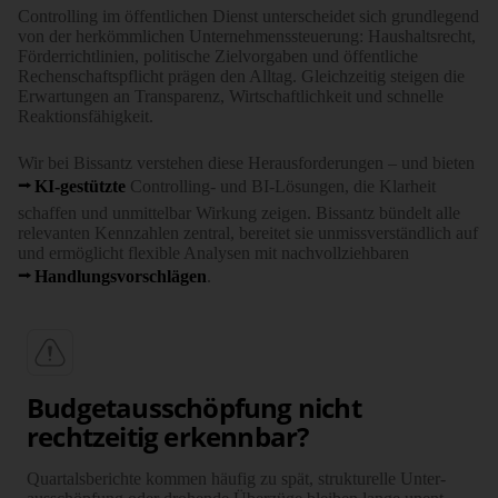
Con­trol­ling im öffent­lichen Dienst unter­scheidet sich grund­legend
von der her­kömm­lichen Unter­nehmens­steue­rung: Haus­halts­recht,
Förder­richt­linien, poli­tische Ziel­vorgaben und öffent­liche
Rechen­schafts­pflicht prägen den All­tag. Gleich­zeitig steigen die
Erwar­tungen an Trans­parenz, Wirt­schaft­lich­keit und schnelle
Reak­tions­fähig­keit.
Wir bei Bissantz verstehen diese Herausforderungen – und bieten
KI-gestützte
Controlling- und BI-Lösungen, die Klarheit
schaffen und unmittelbar Wirkung zeigen. Bissantz bündelt alle
relevanten Kenn­zahlen zentral, bereitet sie unmissverständlich auf
und ermöglicht flexible Analysen mit nachvollziehbaren
Hand­lungs­vor­schlägen
.
Budget­ausschöpfung nicht
rechtzeitig erkennbar?
Quartals­berichte kommen häufig zu spät, strukturelle Unter­