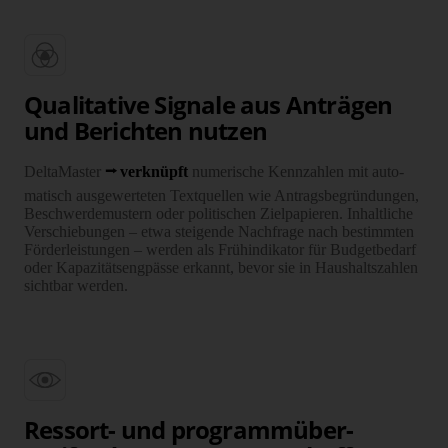
Quali­tative Signale aus An­trägen
und Berichten nutzen
Delta­Master
ver­knüpft
nume­rische Kenn­zahlen mit auto­
matisch aus­gewerteten Text­quellen wie Antrags­begrün­dungen,
Beschwerde­mustern oder poli­tischen Ziel­papieren. Inhalt­liche
Ver­schie­bungen – etwa steigende Nach­frage nach bestimmten
Förder­leis­tungen – werden als Früh­indi­kator für Budget­bedarf
oder Kapazi­täts­eng­pässe erkannt, bevor sie in Haus­halts­zahlen
sicht­bar werden.
Ressort- und programm­über­