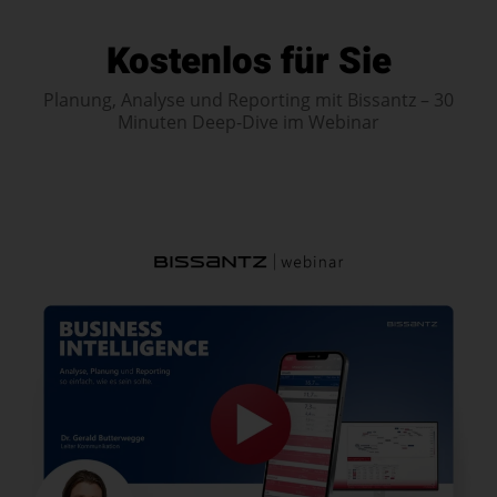
Rechnungswesen
.
Anforderungen und Gegebenheiten für Controlling in Ihrer
Kostenlos für Sie
Behörde, Verwaltung oder gemeinnützigen Organisation und
legen gemeinsam die nächsten Schritte fest. Wir begleiten
Planung, Analyse und Reporting mit Bissantz – 30
persönlich und mit fundierter Branchenkenntnis.
Minuten Deep-Dive im Webinar