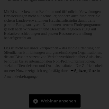
Mit Bissantz bewerten Behörden und öffent­liche Verwal­tungen
Entwick­lungen nicht nur schneller, sondern auch fundier­ter. So
sichern Landes­verwal­tungen Haushalts­disziplin durch trans­
parente Budget­ana­lysen, Kommunen steuern Förder­programme
gezielt nach Wirksam­keit und Dezernate reagieren zügig auf
Bedarfs­ver­schie­bungen und passen Ressourcen­verteilung
bedarfs­gerecht an.
Das ist nicht nur unser Ver­sprechen – das ist die Erfah­rung der
öffent­lichen Ein­rich­tungen und gemein­nützigen Orga­nisa­tionen,
die auf Bissantz setzen: von Verkehrs­verbünden über Aufsichts­
behörden bis zu inter­nationalen Non-Profit-Orga­nisa­tionen,
sozialen Dienst­leistern und Qualitäts­insti­tuten. Die Zufrie­den­heit
unserer Nutzer zeigt sich regel­mäßig durch
Spitzen­plätze
in
Anwender­befra­gungen.
Webinar ansehen