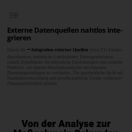
Externe Daten­quellen naht­los inte­
grieren
Durch die
Inte­gration externer Quellen
(etwa EU-Förder­
daten­banken, statis­tische Landes­ämter, Demo­grafie­daten)
schafft Delta­Master für öffent­liche Ein­rich­tungen eine zentrale
Platt­form, um interne Haus­halts­analysen mit externen
Planungs­grund­lagen zu verbinden. Die ganz­heit­liche Sicht auf
Haus­halts­ent­wick­lung und gesell­schaft­liche Trends verbessert
Planungs­sicher­heit spür­bar.
Von der Analyse zur