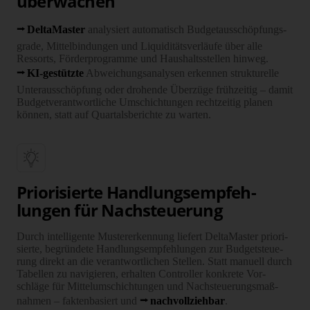
über­wachen
DeltaMaster
analy­siert auto­matisch Budget­aus­schöpfungs­
grade, Mittel­bindungen und Liqui­ditäts­verläufe über alle
Ressorts, Förder­programme und Haus­halts­stellen hinweg.
KI-gestützte
Abwei­chungs­analysen erkennen struk­turelle
Unter­aus­schöpfung oder drohende Über­züge früh­zeitig – damit
Budget­verant­wortliche Um­schich­tungen recht­zeitig planen
können, statt auf Quartals­berichte zu warten.
Priori­sierte Hand­lungs­empfeh­
lungen für Nach­steue­rung
Durch intel­ligente Muster­erkennung liefert Delta­Master priori­
sierte, begründete Hand­lungs­empfeh­lungen zur Budget­steue­
rung direkt an die verant­wort­lichen Stellen. Statt manuell durch
Tabellen zu navi­gieren, erhalten Con­troller konkrete Vor­
schläge für Mittel­um­schich­tungen und Nach­steue­rungs­maß­
nahmen – fakten­basiert und
nach­voll­ziehbar
.