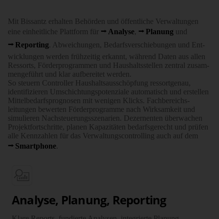
Mit Bissantz erhalten Behörden und öffent­liche Ver­waltungen
eine ein­heit­liche Platt­form für
Analyse
,
Planung
und
Reporting
. Abwei­chungen, Bedarfs­ver­schie­bungen und Ent­
wick­lungen werden früh­zeitig erkannt, während Daten aus allen
Ressorts, Förder­programmen und Haus­halts­stellen zentral zusam­
men­geführt und klar auf­bereitet werden.
So steuern Con­troller Haus­halts­aus­schöpfung ressort­genau,
identi­fizieren Um­schich­tungs­potenziale auto­matisch und erstellen
Mittel­bedarfs­prog­nosen mit wenigen Klicks. Fach­bereichs­
leitungen bewerten Förder­programme nach Wirk­sam­keit und
simu­lieren Nach­steue­rungs­sze­narien. Dezer­nenten über­wachen
Projekt­fort­schritte, planen Kapazi­täten bedarfs­gerecht und prüfen
alle Kenn­zahlen für das Ver­waltungs­con­trolling auch auf dem
Smartphone
.
Analyse, Planung, Reporting
Klare Reports, fundierte Analysen, integrierte Planung.