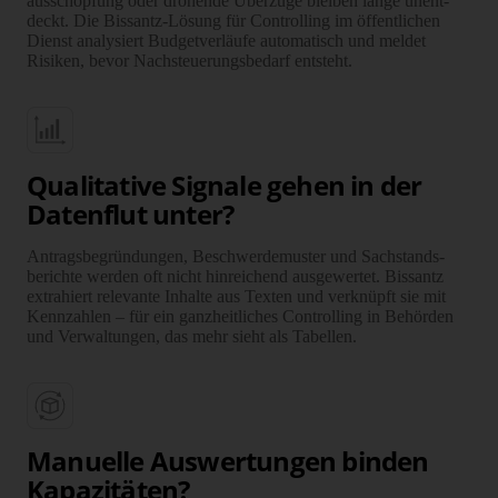
ausschöpfung oder drohende Über­züge bleiben lange unent­
deckt. Die Bissantz-Lösung für Controlling im öffentlichen
Dienst analysiert Budget­verläufe auto­matisch und meldet
Risiken, bevor Nach­steuerungs­bedarf entsteht.
Qualitative Signale gehen in der
Datenflut unter?
Antrags­begründungen, Beschwerde­muster und Sach­stands­
berichte werden oft nicht hinreichend ausgewertet. Bissantz
extrahiert relevante Inhalte aus Texten und verknüpft sie mit
Kenn­zahlen – für ein ganz­heitliches Controlling in Behörden
und Verwaltungen, das mehr sieht als Tabellen.
Manuelle Auswertungen binden
Kapazitäten?