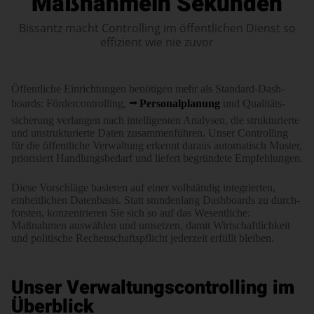
Maßnahme
in Sekunden
Bissantz macht Controlling im öffentlichen Dienst so
effizient wie nie zuvor
Öffent­liche Ein­rich­tungen benötigen mehr als Standard-Dash­
boards: Förder­con­trolling,
Per­sonal­planung
und Quali­täts­
sicherung verlangen nach intel­ligenten Ana­lysen, die struktu­rierte
und unstruk­turierte Daten zusam­men­führen. Unser Con­trolling
für die öffent­liche Ver­waltung erkennt daraus auto­matisch Muster,
priori­siert Hand­lungs­bedarf und liefert begründete Empfeh­lungen.
Diese Vorschläge basieren auf einer voll­ständig inte­grierten,
einheit­lichen Daten­basis. Statt stunden­lang Dash­boards zu durch­
forsten, konzen­trieren Sie sich so auf das Wesent­liche:
Maßnahmen auswählen und umsetzen, damit Wirt­­schaft­­­lich­­­keit
und poli­­ti­­sche Rechen­­­schafts­pflicht jeder­­zeit erfüllt bleiben.
Unser Verwaltungs­controlling im
Überblick