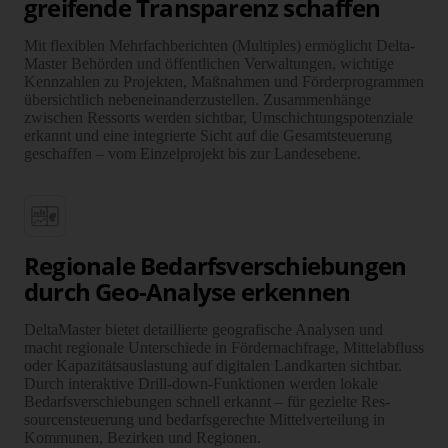
greifende Trans­parenz schaffen
Mit flexi­blen Mehr­fach­berichten (Multiples) ermög­licht Delta­
Master Behörden und öffent­lichen Ver­waltungen, wichtige
Kenn­zahlen zu Projekten, Maß­nahmen und Förder­programmen
über­sicht­lich neben­einander­zustellen. Zusam­men­hänge
zwischen Ressorts werden sicht­bar, Um­schich­tungs­potenziale
erkannt und eine inte­grierte Sicht auf die Gesamt­steue­rung
geschaffen – vom Einzel­projekt bis zur Landes­ebene.
Regio­nale Bedarfs­ver­schie­bungen
durch Geo-Analyse erkennen
Delta­Master bietet detail­lierte geo­grafische Ana­lysen und
macht regio­nale Unter­schiede in Förder­nach­frage, Mittel­abfluss
oder Kapazi­täts­aus­lastung auf digi­talen Land­karten sicht­bar.
Durch inter­aktive Drill-down-Funk­tionen werden lokale
Bedarfs­ver­schie­bungen schnell erkannt – für gezielte Res­
sourcen­steue­rung und bedarfs­gerechte Mittel­ver­teilung in
Kom­munen, Bezirken und Regionen.