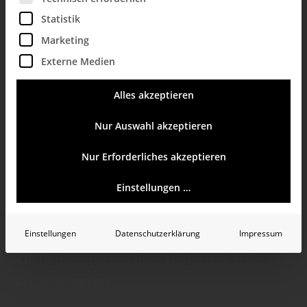
Statistik
Marketing
Externe Medien
BI und Controlling
Alles akzeptieren
im öffentlichen
Nur Auswahl akzeptieren
Dienst
Nur Erforderliches akzeptieren
Einstellungen …
Ob
öffentliche Verwal­tungen
,
Verbände
und
Einstellungen
Datenschutzerklärung
Impressum
gemein­nützige
Organi­sa­tionen
: Bissantz
schafft Trans­pa­renz über Budgets, Leistungen
und Ressourcen.