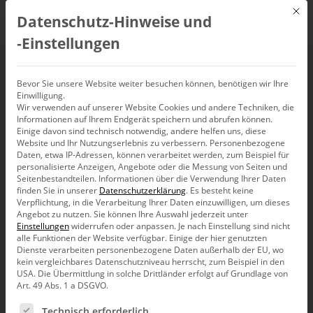
Mit d
Datenschutz-Hinweise und
DE
‑Einstellungen
Bevor Sie unsere Website weiter besuchen können, benötigen wir Ihre
Einwilligung.
Wir verwenden auf unserer Website Cookies und andere Techniken, die
Informationen auf Ihrem Endgerät speichern und abrufen können.
Einige davon sind technisch notwendig, andere helfen uns, diese
Website und Ihr Nutzungserlebnis zu verbessern.
Personenbezogene
Daten, etwa IP-Adressen, können verarbeitet werden, zum Beispiel für
personalisierte Anzeigen, Angebote oder die Messung von Seiten und
Seitenbestandteilen.
Informationen über die Verwendung Ihrer Daten
finden Sie in unserer
Datenschutzerklärung
.
Es besteht keine
Verpflichtung, in die Verarbeitung Ihrer Daten einzuwilligen, um dieses
Angebot zu nutzen.
Sie können Ihre Auswahl jederzeit unter
Einstellungen
widerrufen oder anpassen.
Je nach Einstellung sind nicht
alle Funktionen der Website verfügbar. Einige der hier genutzten
Dienste verarbeiten personenbezogene Daten außerhalb der EU, wo
kein vergleichbares Datenschutzniveau herrscht, zum Beispiel in den
USA. Die Übermittlung in solche Drittländer erfolgt auf Grundlage von
Art. 49 Abs. 1 a DSGVO.
Es folgt eine Liste der Service-Gruppen, für die eine Ein
Technisch erforderlich