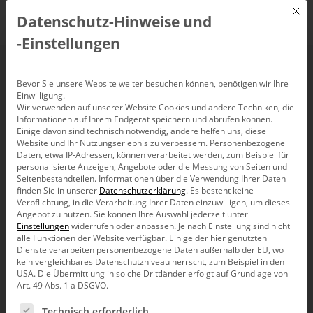
Mit d
Datenschutz-Hinweise und
DE
‑Einstellungen
Bevor Sie unsere Website weiter besuchen können, benötigen wir Ihre
Einwilligung.
Wir verwenden auf unserer Website Cookies und andere Techniken, die
Informationen auf Ihrem Endgerät speichern und abrufen können.
Einige davon sind technisch notwendig, andere helfen uns, diese
Website und Ihr Nutzungserlebnis zu verbessern.
Personenbezogene
Daten, etwa IP-Adressen, können verarbeitet werden, zum Beispiel für
personalisierte Anzeigen, Angebote oder die Messung von Seiten und
Seitenbestandteilen.
Informationen über die Verwendung Ihrer Daten
finden Sie in unserer
Datenschutzerklärung
.
Es besteht keine
Verpflichtung, in die Verarbeitung Ihrer Daten einzuwilligen, um dieses
Angebot zu nutzen.
Sie können Ihre Auswahl jederzeit unter
Einstellungen
widerrufen oder anpassen.
Je nach Einstellung sind nicht
alle Funktionen der Website verfügbar. Einige der hier genutzten
Dienste verarbeiten personenbezogene Daten außerhalb der EU, wo
kein vergleichbares Datenschutzniveau herrscht, zum Beispiel in den
USA. Die Übermittlung in solche Drittländer erfolgt auf Grundlage von
Art. 49 Abs. 1 a DSGVO.
Es folgt eine Liste der Service-Gruppen, für die eine Ein
Technisch erforderlich