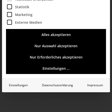
Statistik
Marketing
Externe Medien
Rechnungswesen
Alles akzeptieren
mit Bissantz-
Nur Auswahl akzeptieren
Software
Nur Erforderliches akzeptieren
Einstellungen …
Business Intelligence im Rechnungswesen:
Analyse, Planung und Reporting für die
Einstellungen
Datenschutzerklärung
Impressum
Buchhaltung inklusive
Deckungsbeitragsrechnung
.