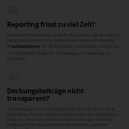
Reporting frisst zu viel Zeit?
Manuelle Bericht­erstellung bindet Ressourcen, die für Inter­pre­
tation und Ein­leitung von Maß­nahmen fehlen. Mit Bissantz
auto­ma­ti­sieren
Sie die Erstellung von Reports, um Zeit für
wert­schöpfende Aufgaben und stra­te­gische Steuerung zu
gewinnen.
Deckungsbeiträge nicht
transparent?
Veränderungen der Deckungs­beiträge sind oft schwer nach­
voll­ziehbar. Bissantz zerlegt Abwei­chungen auto­matisch nach
Mengen-, Preis- und Struktur­effekten und zeigt, wo Hand­
lungs­bedarf besteht und welche Maß­nahmen ein­ge­leitet