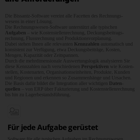
Die Bissantz-Software vereint alle Facetten des Rech­nungs­
wesens in einer Lösung.
Die Rechnungs­wesen-Software unter­stützt alle typischen
Aufgaben
– wie Kosten­stellen­rechnung, Deckungs­bei­trags­
rechnung, Fluss­rechnung und Produk­tions­vor­planung.
Dabei stehen Ihnen alle relevanten
Kennzahlen
auto­ma­tisch und
konsistent zur Verfügung, etwa Deckungs­bei­träge, Kosten,
Mengen, Kapazität oder Zeitspannen.
Durch die mehr­dimen­sionale Auswer­tungs­logik analysieren Sie
diese Kennzahlen nach verschie­denen
Perspektiven
wie Kosten­
stellen, Kosten­arten, Organi­sa­tions­ein­heiten, Produkte, Kunden
und Regionen und erkennen so Zusammen­hänge und Ursachen.
Die Basis dafür bildet die Inte­gration aller wichtigen
Daten­
quellen
– von ERP über Fakturierung und Kosten­stellen­rechnung
bis hin zu Lager­be­stands­führung.
Für jede Aufgabe gerüstet
Software für alle typischen Aufgaben im Rechnungswesen.