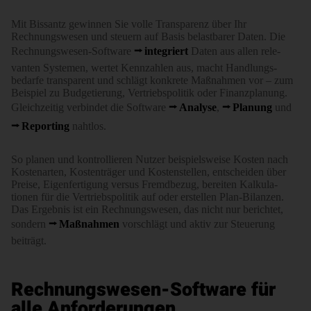
Mit Bissantz gewinnen Sie volle Trans­parenz über Ihr
Rechnungs­wesen und steuern auf Basis belast­barer Daten. Die
Rech­nungs­wesen-Software
integriert
Daten aus allen rele­
vanten Systemen, wertet Kenn­zahlen aus, macht Hand­lungs­
bedarfe trans­parent und schlägt konkrete Maßnahmen vor – zum
Beispiel zu Budge­tierung, Ver­triebs­politik oder Finanz­planung.
Gleichz­eitig verbindet die Software
Analyse
,
Planung
und
Reporting
nahtlos.
So planen und kontrollieren Nutzer bei­spiels­weise Kosten nach
Kosten­arten, Kosten­träger und Kosten­stellen, ent­scheiden über
Preise, Eigen­fertigung versus Fremd­bezug, bereiten Kalku­la­
tionen für die Vertriebs­politik auf oder erstellen Plan-Bilanzen.
Das Ergebnis ist ein Rech­nungs­wesen, das nicht nur berichtet,
sondern
Maßnahmen
vorschlägt und aktiv zur Steuerung
beiträgt.
Rechnungswesen-Software für
alle Anforderungen