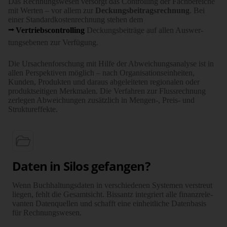
Das Rechnungswesen versorgt das Controlling der Fach­bereiche
mit Werten – vor allem zur
Deckungs­bei­trags­rechnung
. Bei
einer Stand­ard­koste­nrechnung stehen dem
Vertriebscontrolling
Deckungs­beiträge auf allen Auswer­
tungs­ebenen zur Verfügung.
Die Ursachenforschung mit Hilfe der Abweichungs­analyse ist in
allen Perspek­tiven möglich – nach Organi­sa­tions­einheiten,
Kunden, Produkten und daraus abge­lei­teten regionalen oder
produkt­seitigen Merkmalen. Die Verfahren zur Fluss­rechnung
zerlegen Abweichungen zusätz­lich in Mengen-, Preis- und
Struktur­effekte.
Daten in Silos gefangen?
Wenn Buchhaltungsdaten in verschie­denen Systemen verstreut
liegen, fehlt die Gesamt­sicht. Bissantz inte­griert alle finanz­rele­
vanten Daten­quellen und schafft eine ein­heit­liche Daten­basis
für Rechnungs­wesen.