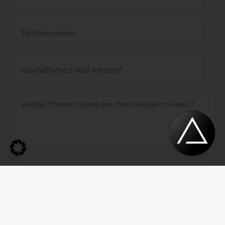
Ja, ich bin einverstanden, dass Sie meine Angaben verwenden, um
mir weitere Informationen zu Ihren Produkten, Leistungen und
Veranstaltungen per E-Mail zuzusenden. Diese Einwilligung gilt bis
auf Widerruf. Die Datenschutzerklärung sowie die Information
gemäß Art. 13 DSGVO habe ich zur Kenntnis genom­men.
*