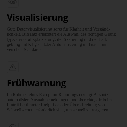
Visualisierung
Gute Daten­visuali­sierung sorgt für Klarheit und Verständ­
lichkeit. Bissantz erleichtert die Auswahl des richtigen Grafik­
typs, der Grafik­platzierung, der Skalierung und der Farb­
gebung mit KI-gestützter Auto­mati­sierung und nach uni­
versellen Standards.
Frühwarnung
Im Rahmen eines Exception Reportings erzeugt Bissantz
automatisiert Ausnahme­meldungen und -berichte, die beim
Eintritt bestimmter Ereignisse oder Über­schreitung von
Schwell­werten erforderlich sind, um schnell zu reagieren.