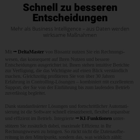
Schnell zu besseren
Entscheidungen
Mehr als Business Intelligence – aus Daten werden
wirksame Maßnahmen
Mit
DeltaMaster
von Bissantz nutzen Sie ein Rechnungs­
wesen, das konse­quent auf Ihren Nutzen und bessere
Entscheidungen aus­ge­richtet ist. Ihnen stehen intuitive Berichte
zur Verfügung, die das Wichtigste auf einen Blick verständ­lich
machen. Gleich­zeitig profi­tieren Sie von über 30 Jahren
Erfahrung in Controlling-Lösungen – kombiniert mit exzell­entem
Support, der Sie von der Ein­führung bis zum laufenden Betrieb
zuver­lässig begleitet.
Dank standardi­sierter Lösungen und fort­schritt­licher Auto­ma­ti­
sierung ist die Software schnell einsatz­bereit, flexibel anpassbar
und effizient im Betrieb. Integrierte
KI-Funktionen
unter­
stützen Sie zusätz­lich dabei, maximale Effizienz in Ihr
Rechnungs­wesen zu bringen. So rückt nicht die Daten­auf­be­
reitung in den Mittel­punkt, sondern das, was wirklich zählt: