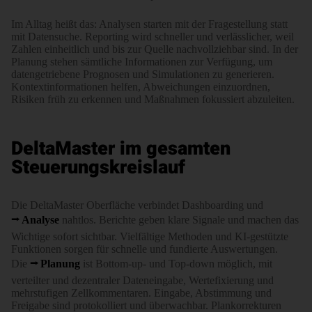
Im Alltag heißt das: Analysen starten mit der Frage­stellung statt
mit Daten­suche. Reporting wird schneller und verläss­licher, weil
Zahlen ein­heit­lich und bis zur Quelle nach­voll­ziehbar sind. In der
Planung stehen sämt­liche Infor­ma­tionen zur Verfügung, um
daten­ge­triebene Prognosen und Simu­la­tionen zu generieren.
Kontext­infor­mationen helfen, Abwei­chungen einzu­ordnen,
Risiken früh zu erkennen und Maßnahmen fokussiert abzuleiten.
DeltaMaster im gesamten
Steuerungskreislauf
Die DeltaMaster Ober­fläche verbindet Dash­boarding und
Analyse
nahtlos. Berichte geben klare Signale und machen das
Wichtige sofort sichtbar. Vielfältige Methoden und KI-gestützte
Funk­tionen sorgen für schnelle und fundierte Auswertungen.
Die
Planung
ist Bottom-up- und Top-down möglich, mit
verteil­ter und dezen­traler Daten­ein­gabe, Werte­fixierung und
mehr­stufigen Zell­kommen­taren. Eingabe, Abstimmung und
Freigabe sind proto­kolliert und über­wachbar. Plan­­korrek­turen