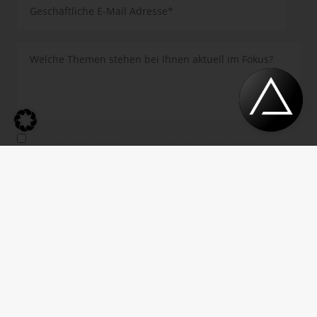
Ja, ich bin einverstanden, dass Sie meine Angaben verwenden, um
mir weitere Informationen zu Ihren Produkten, Leistungen und
Veranstaltungen per E-Mail zuzusenden. Diese Einwilligung gilt bis
auf Widerruf. Die Datenschutzerklärung sowie die Information
gemäß Art. 13 DSGVO habe ich zur Kenntnis genom­men.
*