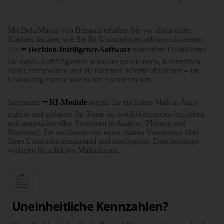
Mit DeltaMaster von Bissantz erhalten Sie vor allem eines:
Klarheit darüber, wie Sie Ihr Unter­nehmen erfolgreich steuern.
Als
Decision-Intelligence-Software
unter­stützt DeltaMaster
Sie dabei, Auffällig­keiten schneller zu erkennen, Kenn­zahlen
sicher einzu­ordnen und die nächsten Schritte abzu­leiten – im
Controlling ebenso wie in den Fach­bereichen.
Integrierte
KI-Module
sorgen für ein hohes Maß an Auto­
mation und entlasten Ihr Team bei wieder­kehrenden Aufgaben
und anspruchs­vollen Prozessen in Analyse, Planung und
Reporting. Sie profi­tieren von einem klaren Verständnis über
Ihren Unter­nehmens­zustand und intelli­genten Ent­schei­dungs­
vorlagen für effektive Maßnahmen.
Uneinheitliche Kennzahlen?