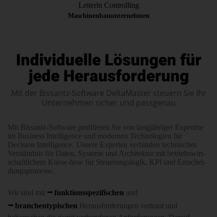
Leiterin Controlling
Maschinenbauunternehmen
Individuelle Lösungen für
jede Herausforderung
Mit der Bissantz-Software DeltaMaster steuern Sie Ihr
Unternehmen sicher und passgenau
Mit Bissantz-Software profitieren Sie von lang­jähriger Expertise
im Business Intelligence und modernen Techno­logien für
Decision Intelligence. Unsere Experten verbinden tech­nisches
Verständ­nis für Daten, Systeme und Archi­tektur mit betriebs­wirt­
schaft­lichem Know-how für Steuerungs­logik, KPI und Ent­schei­
dungs­prozesse.
Wir sind mit
funktions­spezi­fischen
und
branchen­typischen
Heraus­forderungen vertraut und