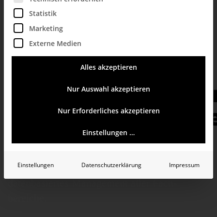
Statistik
Marketing
Externe Medien
DeltaMaster:
Alles akzeptieren
Software für effizie
Nur Auswahl akzeptieren
Unternehmenssteu
Nur Erforderliches akzeptieren
Einstellungen …
Vielfach ausge­zeich­nete
Decision-
Einstellungen
Datenschutzerklärung
Impressum
Intelligence-Software
für Controlling und
daten­basiertes Management aller Fach­
bereiche.