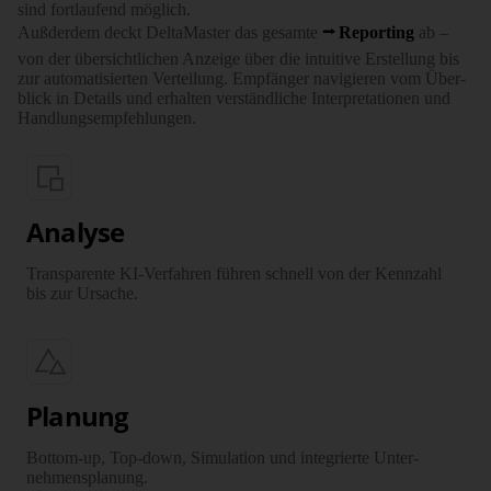
sind fort­laufend möglich.
Außderdem deckt DeltaMaster das gesamte
Reporting
ab –
von der über­sicht­lichen Anzeige über die intuitive Erstellung bis
zur auto­mati­sierten Verteilung. Empfänger navigieren vom Über­
blick in Details und erhalten verständ­liche Inter­pre­ta­tionen und
Handlungs­empfehlungen.
Analyse
Transparente KI-Verfahren führen schnell von der Kennzahl
bis zur Ursache.
Planung
Bottom-up, Top-down, Simulation und integrierte Unter­
nehmens­planung.