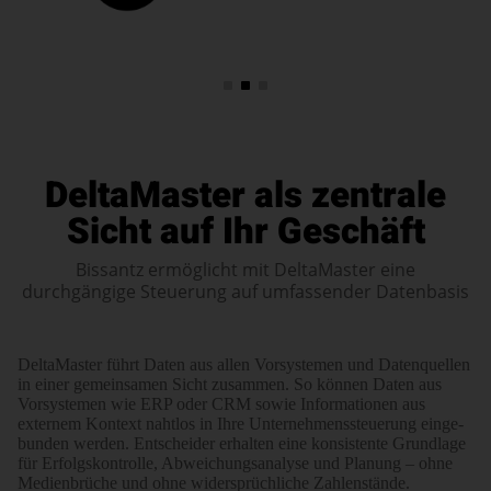
DeltaMaster als zentrale
Sicht auf
Ihr Geschäft
Bissantz ermöglicht mit DeltaMaster eine
durchgängige Steuerung auf umfassender Datenbasis
DeltaMaster führt Daten aus allen Vorsystemen und Daten­quellen
in einer gemein­samen Sicht zusammen. So können Daten aus
Vorsystemen wie ERP oder CRM sowie Infor­ma­tionen aus
externem Kontext nahtlos in Ihre Unter­nehmens­steuerung einge­
bunden werden. Entscheider erhalten eine konsistente Grund­lage
für Erfolgs­kon­trolle, Abwei­chungs­analyse und Planung – ohne
Medien­brüche und ohne wider­sprüch­liche Zahlenstände.