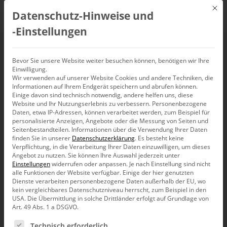
Mit d
Datenschutz-Hinweise und
DE
‑Einstellungen
Bevor Sie unsere Website weiter besuchen können, benötigen wir Ihre
Einwilligung.
Wir verwenden auf unserer Website Cookies und andere Techniken, die
Informationen auf Ihrem Endgerät speichern und abrufen können.
Einige davon sind technisch notwendig, andere helfen uns, diese
Website und Ihr Nutzungserlebnis zu verbessern.
Personenbezogene
Daten, etwa IP-Adressen, können verarbeitet werden, zum Beispiel für
personalisierte Anzeigen, Angebote oder die Messung von Seiten und
Seitenbestandteilen.
Informationen über die Verwendung Ihrer Daten
finden Sie in unserer
Datenschutzerklärung
.
Es besteht keine
Verpflichtung, in die Verarbeitung Ihrer Daten einzuwilligen, um dieses
Angebot zu nutzen.
Sie können Ihre Auswahl jederzeit unter
Einstellungen
widerrufen oder anpassen.
Je nach Einstellung sind nicht
alle Funktionen der Website verfügbar. Einige der hier genutzten
Dienste verarbeiten personenbezogene Daten außerhalb der EU, wo
kein vergleichbares Datenschutzniveau herrscht, zum Beispiel in den
USA. Die Übermittlung in solche Drittländer erfolgt auf Grundlage von
Art. 49 Abs. 1 a DSGVO.
Es folgt eine Liste der Service-Gruppen, für die eine Ein
Technisch erforderlich