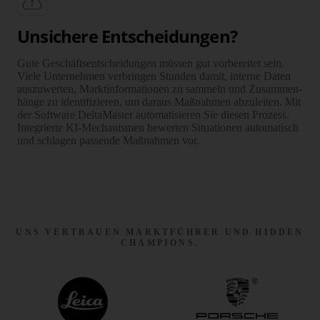
Unsichere Entscheidungen?
Gute Geschäfts­ent­scheidungen müssen gut vorbe­reitet sein.
Viele Unternehmen verbringen Stunden damit, interne Daten
auszuwerten, Markt­infor­ma­tionen zu sammeln und Zusammen­
hänge zu identi­fi­zieren, um daraus Maßnahmen abzuleiten. Mit
der Software DeltaMaster auto­ma­ti­sieren Sie diesen Prozess.
Inte­grierte KI-Mechanismen bewerten Situationen auto­matisch
und schlagen passende Maßnahmen vor.
UNS VERTRAUEN MARKTFÜHRER UND HIDDEN
CHAMPIONS.