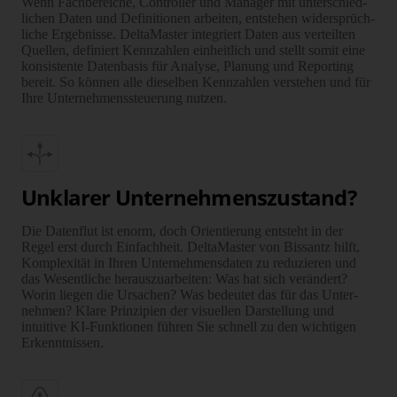
Wenn Fachbereiche, Controller und Manager mit unter­schied­
lichen Daten und Defi­ni­tionen arbeiten, entstehen wider­sprüch­
liche Ergebnisse. DeltaMaster inte­griert Daten aus verteilten
Quellen, definiert Kenn­zahlen ein­heit­lich und stellt somit eine
konsis­tente Daten­basis für Analyse, Planung und Reporting
bereit. So können alle dieselben Kenn­zahlen verstehen und für
Ihre Unter­nehmens­steuerung nutzen.
Unklarer Unternehmenszustand?
Die Datenflut ist enorm, doch Orien­tierung entsteht in der
Regel erst durch Einfach­heit. DeltaMaster von Bissantz hilft,
Komplexität in Ihren Unter­nehmens­daten zu redu­zieren und
das Wesent­liche heraus­zu­arbeiten: Was hat sich verändert?
Worin liegen die Ursachen? Was bedeutet das für das Unter­
nehmen? Klare Prinzipien der visuellen Dar­stellung und
intuitive KI-Funktionen führen Sie schnell zu den wichtigen
Erkennt­nissen.