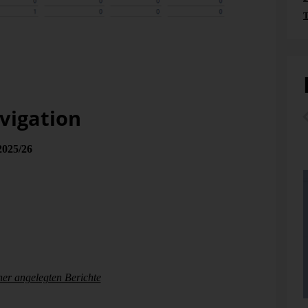
T
rrundenspiele (Spiele 1 – 3)
 Änderungen übernommen.
vigation
2025/26
hatte ich die Semantische Berichtsnavigation
der Suche nach Berichten, die bei der Analyse einer
verwendet unter anderem Berichtsnamen, Kennzahlen und
e zur Fragestellung zu erkennen.
 Was ist der Inhalt meiner der zu diesem Zeitpunkt
er angelegten Berichte