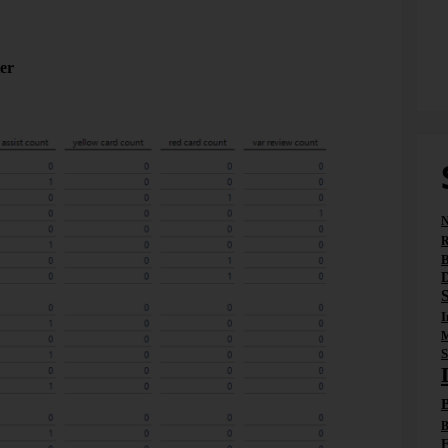
habe ich mich für die SQLite-Variante entschieden.
er
habe ich mich mit der Datenbank verbunden und einige
i
lsweise für jedes Spiel unter Angabe der Minute
 oder Rote Karten sowie den VAR-Einsatz:
N
R
B
I
M
S
B
B