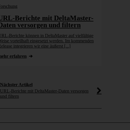
Forschung
Bissantz New
URL-Berichte mit DeltaMaster-
Vom KI
Daten versorgen und filtern
Geschäft
Unterneh
RL-Berichte können in DeltaMaster auf vielfältige
kann
eise vorteilhaft eingesetzt werden. Im kommenden
elease integrieren wir eine äußerst [...]
Chatbots, Ass
Unternehmen b
mehr erfahren
Künstlicher In
[...]
mehr erfahr
Nächster Artikel
URL-Berichte mit DeltaMaster-Daten versorgen
und filtern