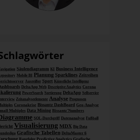
Dr. Achim Lewandowski
st zu Hause in der Grundlagen- und Anwendungsforschung von Bissantz & Company.
Schlagwörter
Business Intelligence
Säulendiagramm
avigation
KI
Planung
Sparklines
Zeitreihen
epository
Mobile BI
erichtsserver
Sport
Ausreißer
Künstliche Intelligenz
Dashboards
DeltaApp Web
Corona
Descriptive Analytics
Skalierung
DeltaApp
PowerSearch
Sortierung
Selfservice
Analyse
nterview
Zeitanalyseelemente
Prognosen
Coronakrise
Bissantz DashBoard
Geo-Analyse
ultiples
mall Multiples
Data Mining
Bissantz'Numbers
Diagramme
Datenanalyse
SQL-Durchgriff
Fußball
Visualisierung
MDX
ericht
Big Data
Grafische Tabellen
DeltaMaster 6
undesliga
Forschung
Predictive Analytics
Grafische
Rangfolge