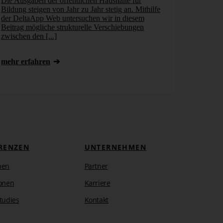
Die Ausgaben der öffentlichen Haushalte für
Bildung steigen von Jahr zu Jahr stetig an. Mithilfe
der DeltaApp Web untersuchen wir in diesem
Beitrag mögliche strukturelle Verschiebungen
zwischen den [...]
mehr erfahren
RENZEN
UNTERNEHMEN
hen
Partner
onen
Karriere
tudies
Kontakt