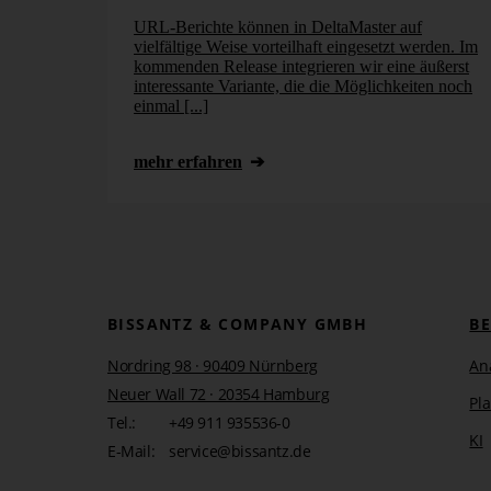
URL-Berichte können in DeltaMaster auf
vielfältige Weise vorteilhaft eingesetzt werden. Im
kommenden Release integrieren wir eine äußerst
interessante Variante, die die Möglichkeiten noch
einmal [...]
mehr erfahren
Welche Berichte geben am besten die
Bei meiner soeben gestellten Frage verweist sie auf den 
Quelle.
BISSANTZ & COMPANY GMBH
B
Bemerkungen zum Einsa
Nordring 98 · 90409 Nürnberg
An
Neuer Wall 72 · 20354 Hamburg
Pl
Grundsätzlich gilt, dass man alle
Berechnungen
so wei
Tel.:
+49 911 935536-0
zu finden. Im vorliegenden Beispiel hieße das, Maße zu 
KI
Führungswechsel, mehrere Tore in kurzen Zeiträumen, 
E-Mail:
service@bissantz.de
und Roten Karten berücksichtigen.