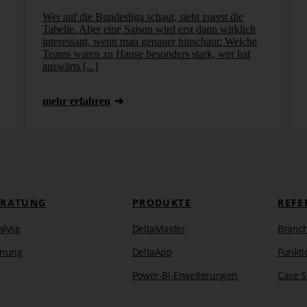
Wer auf die Bundesliga schaut, sieht zuerst die
Tabelle. Aber eine Saison wird erst dann wirklich
interessant, wenn man genauer hinschaut: Welche
Teams waren zu Hause besonders stark, wer hat
auswärts [...]
mehr erfahren
 Dramatik eines Vorrundenspiels wieder?
oben bereits gezeigten Bericht Events als potenziell beste
ERATUNG
PRODUKTE
REFE
tz von KI
alyse
DeltaMaster
Branc
anung
DeltaApp
Funkti
t wie möglich
selbst
durchführen sollte, um Auffälligkeiten
definieren, die beispielsweise die Anzahl der
Power-BI-Erweiterungen
Case S
Tore erst in der Schlussphase oder Anzahl von Gelben