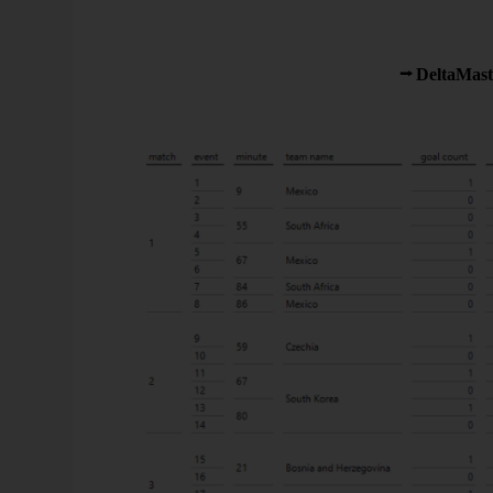
Für diesen Blog-Artikel zur Analyse der Gruppenphase 
ChatGPT half mir bei der Modellierung der Relationen.
In unserer Decision Intelligence Software
DeltaMast
Berichte angelegt. Im Bericht Events sieht man beispie
chronologisch die Ereignisse wie Tore, Assists, Gelbe