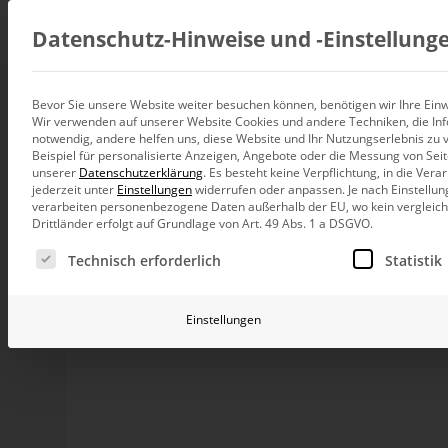
Beratung
Datenschutz-Hinweise und ‑Einstellung
Bevor Sie unsere Website weiter besuchen können, benötigen wir Ihre Einwi
Fußball-WM - die V
Wir verwenden auf unserer Website Cookies und andere Techniken, die Inf
Datenintegration
notwendig, andere helfen uns, diese Website und Ihr Nutzungserlebnis zu 
Individuelle Datenarchitektur-Beratun
Beispiel für personalisierte Anzeigen, Angebote oder die Messung von Sei
unserer
Datenschutzerklärung
.
Es besteht keine Verpflichtung, in die Ver
BI und Analytics
jederzeit unter
Einstellungen
widerrufen oder anpassen.
Je nach Einstellun
Ganzheitliche Data-Analytics-Beratun
Die Vorrunde der WM 2026 ist vorbei. Während berei
verarbeiten personenbezogene Daten außerhalb der EU, wo kein vergleichb
analysieren wir die abgeschlossenen Spiele der Gr
Drittländer erfolgt auf Grundlage von Art. 49 Abs. 1 a DSGVO.
Berichtsnavigation in DeltaMaster und wagen für die
Planung und Steuerung
Es folgt eine Liste der Service-Gruppen, für die eine Ei
Planung, Forecasting und Simulation
Technisch erforderlich
Statistik
KI und Advanced Analytics
Vorrunde der WM 2026
KI-Beratung für Controlling und BI
Einstellungen
Betrieb und Weiterentwickl
Bei einer Suche nach passenden Daten zur Vorrunde d
Betrieb Ihrer BI-Systeme in der Cloud
vielversprechende Sammlung von Daten über Spielverläu
Schiedsrichter usw. Die vom zuständigen Autor ebenfalls
Github bietet die notwendigen Daten in unterschiedlic