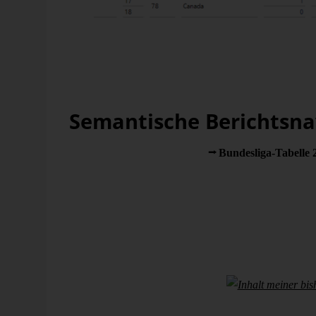
Ereignisse während der Vo
Ich habe die englischen Namen des Datensatzes ohne
Semantische Berichtsna
Bereits im letzten Blog-Artikel
Bundesliga-Tabelle 
erwähnt, die im nächsten Release erscheinen wird.
Die Semantische Berichtsnavigation hilft zunächst bei 
gegebenen Fragestellung hilfreich sein könnten. Sie 
Dimensionen eines Berichtes, um eine semantische Näh
Zunächst verschaffe ich mir einen kompakten Überblick:
angelegten Berichte?
Inhalt meiner bish