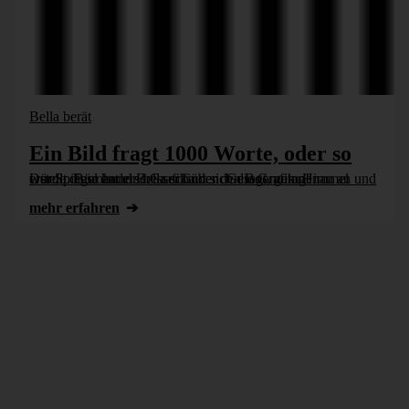
Bella berät
Ein Bild fragt 1000 Worte, oder so
Der Spiegel hat eine Grafik über den Boom im Himmel erstellt. Bürohund Bella schaut sich die Grafik genau an und würde diese anders besser finden. Gesagt, getan!
mehr erfahren