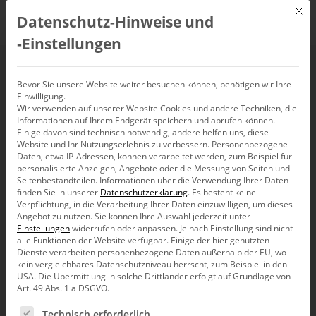
Mit d
Datenschutz-Hinweise und
DE
‑Einstellungen
Prognosen
Bevor Sie unsere Website weiter besuchen können, benötigen wir Ihre
Einwilligung.
Wir verwenden auf unserer Website Cookies und andere Techniken, die
Informationen auf Ihrem Endgerät speichern und abrufen können.
Einige davon sind technisch notwendig, andere helfen uns, diese
Website und Ihr Nutzungserlebnis zu verbessern.
Personenbezogene
Daten, etwa IP-Adressen, können verarbeitet werden, zum Beispiel für
personalisierte Anzeigen, Angebote oder die Messung von Seiten und
Seitenbestandteilen.
Informationen über die Verwendung Ihrer Daten
finden Sie in unserer
Datenschutzerklärung
.
Es besteht keine
Verpflichtung, in die Verarbeitung Ihrer Daten einzuwilligen, um dieses
Angebot zu nutzen.
Sie können Ihre Auswahl jederzeit unter
Einstellungen
widerrufen oder anpassen.
Je nach Einstellung sind nicht
alle Funktionen der Website verfügbar. Einige der hier genutzten
Dienste verarbeiten personenbezogene Daten außerhalb der EU, wo
kein vergleichbares Datenschutzniveau herrscht, zum Beispiel in den
USA. Die Übermittlung in solche Drittländer erfolgt auf Grundlage von
Art. 49 Abs. 1 a DSGVO.
Es folgt eine Liste der Service-Gruppen, für die eine Ein
Bissantz denkt nach
Technisch erforderlich