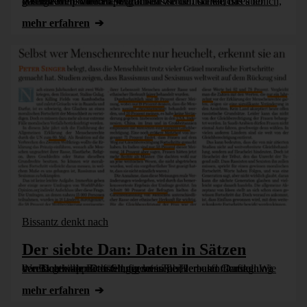
Wenn Komponenten verglichen werden sollen, ist es üblich, das mit Hilfe von Stapelgrafiken zu tun. Genau das aber gelingt eher schlecht. Warum das so ist und welche Alternativen wir haben.
mehr erfahren
Bissantz denkt nach
Der siebte Dan: Daten in Sätzen
Wer sich in der Darstellung von Tabellen und Grafiken bereits gewappnet fühlt, findet in der verbalen Darstellung von Daten die nächste angemessene Herausforderung. Wie der Bioethiker Peter Singer seine [...]
mehr erfahren