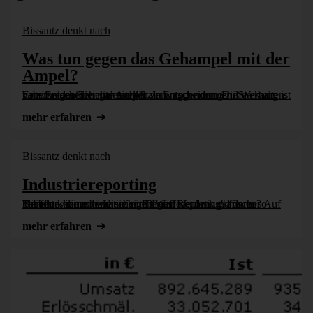
Bissantz denkt nach
Was tun gegen das Gehampel mit der
Ampel?
Entscheider, die eine Ampel als Entscheidungshilfe erhalten, haben eigentlich nichts mehr zu entscheiden. Die Wertung ist bereits vom Berichtsersteller vorweggenommen. Sie kann vom Entscheider gar nicht [...]
mehr erfahren
Bissantz denkt nach
Industriereporting
Dürfen wir uns bald auf ein "Lean Reporting" freuen? Auf Berichte, die automatisch generiert werden und dann so bleiben können, wie sie sind? Weil sie dank grafischer Tabellen keine händischen Eingriffe [...]
mehr erfahren