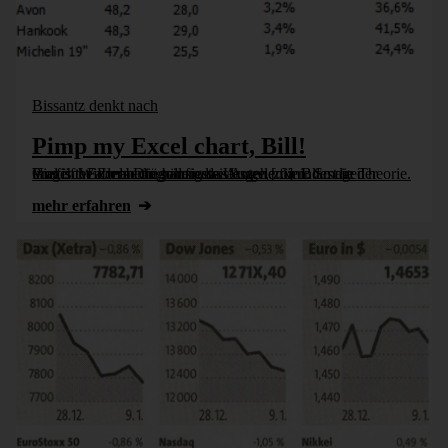
Bissantz denkt nach
Pimp my Excel chart, Bill!
Grafische Elemente sollen das Auge lenken. So die Theorie. Viel öfter aber betrügen sie das Auge, zumindest in der Praxis. Wie man die häufigste Ursache für Blamagen umgeht: Excels Diagrammassistenten [...]
mehr erfahren