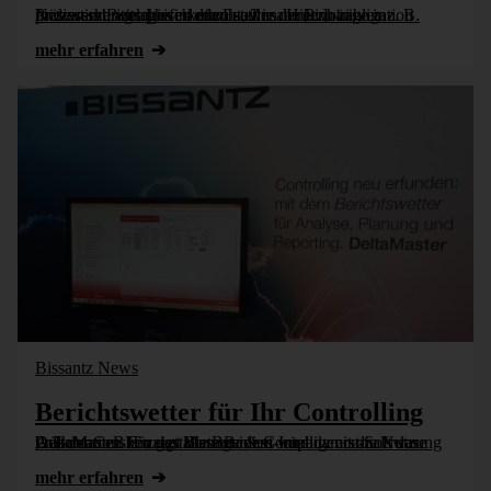
In diesem Beitrag wird ein Feature der Pivotnavigation präsentiert, welches es erlaubt, Zusammenhänge in Netzwerken graphisch darzustellen. Hierzu zählen z. B. Prozessschritte, Lieferketten sowie die [...]
mehr erfahren
Bissantz News
Berichtswetter für Ihr Controlling
Auf der CeBIT zeigt Bissantz & Company erstmals das vollkommen neu gestaltete Bedien- und Präsentationskonzept der Business-Intelligence-Software DeltaMaster. Für das Management wird damit die Nutzung [...]
mehr erfahren