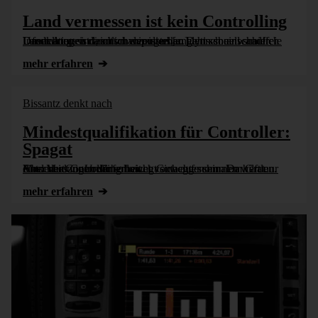
Land vermessen ist kein Controlling
Informationen räumlich darzustellen geht schnell schief. Unser Auge ist leicht manipulierbar. Denn so anschaulich Landkarten sind, so schwer ist es, analytisch einwandfreie Darstellungen damit zu erzeugen [...]
mehr erfahren
Bissantz denkt nach
Mindestqualifikation für Controller:
Spagat
Modernes Controlling bewegt sich auf schmalem Grat. Entscheidungen dürfen nicht vorweggenommen werden. Aber der Controller soll auch Gutachter sein. Da hilft nur eins: Mut zur Unsicherheit.
mehr erfahren