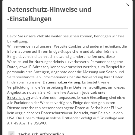
Mit d
Datenschutz-Hinweise und
DE
‑Einstellungen
Bericht
Bevor Sie unsere Website weiter besuchen können, benötigen wir Ihre
Einwilligung.
Wir verwenden auf unserer Website Cookies und andere Techniken, die
Informationen auf Ihrem Endgerät speichern und abrufen können.
Einige davon sind technisch notwendig, andere helfen uns, diese
Website und Ihr Nutzungserlebnis zu verbessern.
Personenbezogene
Daten, etwa IP-Adressen, können verarbeitet werden, zum Beispiel für
personalisierte Anzeigen, Angebote oder die Messung von Seiten und
Seitenbestandteilen.
Informationen über die Verwendung Ihrer Daten
finden Sie in unserer
Datenschutzerklärung
.
Es besteht keine
Verpflichtung, in die Verarbeitung Ihrer Daten einzuwilligen, um dieses
Angebot zu nutzen.
Sie können Ihre Auswahl jederzeit unter
Einstellungen
widerrufen oder anpassen.
Je nach Einstellung sind nicht
alle Funktionen der Website verfügbar. Einige der hier genutzten
Dienste verarbeiten personenbezogene Daten außerhalb der EU, wo
kein vergleichbares Datenschutzniveau herrscht, zum Beispiel in den
USA. Die Übermittlung in solche Drittländer erfolgt auf Grundlage von
Art. 49 Abs. 1 a DSGVO.
Es folgt eine Liste der Service-Gruppen, für die eine Ein
Forschung
Technisch erforderlich