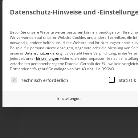
Beratung
Datenschutz-Hinweise und ‑Einstellung
Bevor Sie unsere Website weiter besuchen können, benötigen wir Ihre Einwi
Land vermessen ist
Wir verwenden auf unserer Website Cookies und andere Techniken, die Inf
Datenintegration
notwendig, andere helfen uns, diese Website und Ihr Nutzungserlebnis zu 
Individuelle Datenarchitektur-Beratun
Beispiel für personalisierte Anzeigen, Angebote oder die Messung von Sei
unserer
Datenschutzerklärung
.
Es besteht keine Verpflichtung, in die Ver
BI und Analytics
jederzeit unter
Einstellungen
widerrufen oder anpassen.
Je nach Einstellun
Ganzheitliche Data-Analytics-Beratun
Informationen räumlich darzustellen geht schnell sc
verarbeiten personenbezogene Daten außerhalb der EU, wo kein vergleichb
berichten will, muss wissen womit.
Drittländer erfolgt auf Grundlage von Art. 49 Abs. 1 a DSGVO.
Planung und Steuerung
Es folgt eine Liste der Service-Gruppen, für die eine Ei
Planung, Forecasting und Simulation
Die
Schwierigkeiten geografischer Darstellungen
Technisch erforderlich
Statistik
unterschiedliche Fläche der dargestellten Länder, Bezi
KI und Advanced Analytics
Fläche auch die wichtigste ist.
KI-Beratung für Controlling und BI
Einstellungen
Schöne Beispiele hierzu zeigt Matthew Ericson (Deput
letzten US-Präsidentenwahlen 2004*. In der üblichen 
Betrieb und Weiterentwickl
insbesondere in den Flächenstaaten Rückhalt hatte. K
Betrieb Ihrer BI-Systeme in der Cloud
Seen gewinnen. Das Wahlverfahren sieht vor, dass jed
Wahlmännern (Electoral Votes) stellt. Eine Karte, die di
weitaus engeren Ausgang der Wahl.