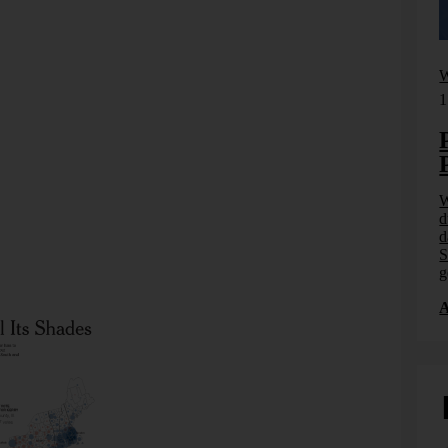
Webinar
W
17. September 2026
1
Planung, Simulation und
Prognose
klicken.
Wer nicht weiß, was kommt, muss es vorher
W
gen wie in der dritten Karte. Kreise zeigen die
n. Wie
durchspielen können – in Simulationsmodellen. Wie
d
rgestellt sind die absoluten Stimmenüberhänge des jeweils
7.
das funktioniert, zeigen wir im Webinar am 17.
d
erungsdichte ist damit indirekt ebenfalls sichtbar. In
 KI-
September: Szenarioplanung, Simulation und KI-
S
 Überhänge geben. Kerry dominiert die dicht besiedelten
gestützte [...]
g
ten Gebieten erfolgreich.
Anmelden