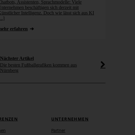
hatbots, Assistenten, Sprachmodelle: Viele
Warum Finance
nternehmen beschäftigen sich derzeit mit
Datenbasis an 
ünstlicher Intelligenz. Doch wie lässt sich aus KI
und wie Agenti
...]
mehr erfahr
mehr erfahren
Nächster Artikel
Die besten Fußballgrafiken kommen aus
Nürnberg
RENZEN
UNTERNEHMEN
hen
Partner