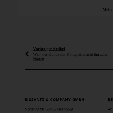
datenbankseitige [...]
Freitag, 14. Dezember 2007
Mehr 
mehr erfahren
Bericht
Controlling
Historische Beispiele
New
Vorheriger Artikel
Wem der Kunde nur König ist, macht ihn zum
Narren
BISSANTZ & COMPANY GMBH
B
Nordring 98 · 90409 Nürnberg
An