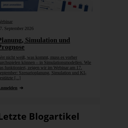
ebinar
Webinar
7. September 2026
17. September
Planung, Simulation und
Planung,
Prognose
Prognos
er nicht weiß, was kommt, muss es vorher
Wer nicht wei
urchspielen können – in Simulationsmodellen. Wie
durchspielen 
as funktioniert, zeigen wir im Webinar am 17.
das funktionie
eptember: Szenarioplanung, Simulation und KI-
September: Sz
estützte [...]
gestützte [...]
Anmelden
Anmelden
Letzte Blogartikel