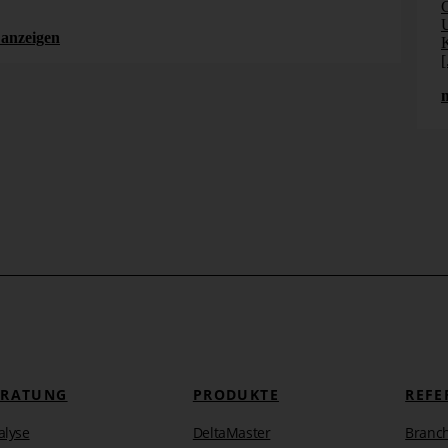
C
U
mehr erfahren
anzeigen
K
[
 York Times
Statistik
Visualisierung
Analyse
ERATUNG
PRODUKTE
REFE
alyse
DeltaMaster
Branc