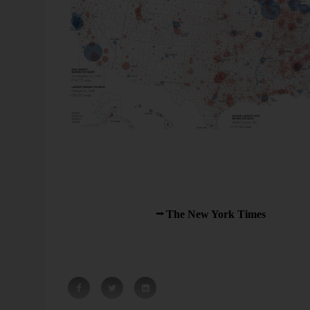
Ausschnitt aus der New York Times, zum Vergrößern au
Kreisflächen sind generell nur schwer vergleichbar. 
anschaulich Landkarten sind, so schwer ist es, analyti
* The 2004 Elections: The Electoral Map; Red and Blue,
Produkt
November 4, 2004,
The New York Times
, Kartend
The New York Times, weitere faszinierende Beispiel
er
Top-Down-Planung bei fest
ung
Wertvorgaben
aushalte für
Mit dem integrierten Splashing, Wertweiterlei
stetig an. Mithilfe
und Wertfixierung lassen sich viele Anforder
r in diesem [...]
an die Planung in DeltaMaster ohne