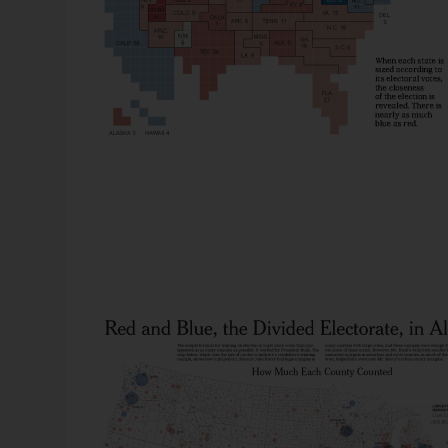
Webinar
17. September 2026
Planung, Simulation und
Prognose
Quelle: New York Times, zum Vergrößern auf das Bild 
Wer nicht weiß, was kommt, muss es vorher
Wegen dieser Schwierigkeiten wird mitunter so vorgegan
durchspielen können – in Simulationsmodelle
Größenverhältnisse, die Karte dient nur der Ortung. Da
das funktioniert, zeigen wir im Webinar am 1
siegreichen Präsidentenkandidaten je County. Die Bevölk
September: Szenarioplanung, Simulation und
dünn besiedelten Gebieten kann es absolut nur geringe
gestützte [...]
Metropolen, Bush ist in den ländlichen, dünner besiedel
Anmelden