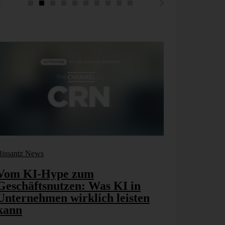
Bissantz News
Bissantz New
Vom KI-Hype zum
Agentic 
Geschäftsnutzen: Was KI in
nächste 
Unternehmen wirklich leisten
nehmens­
kann
Rethinki