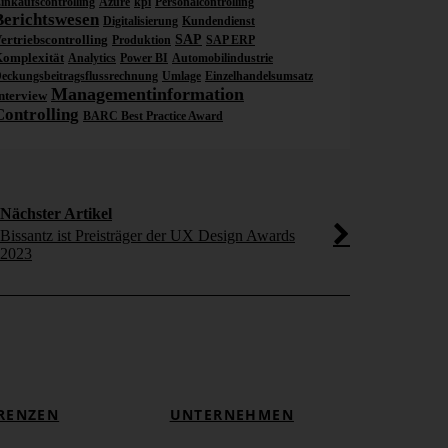
inkaufscontrolling
Azure
kpi
Personalcontrolling
Berichtswesen
Digitalisierung
Kundendienst
ertriebscontrolling
SAP
Produktion
SAP ERP
omplexität
Analytics
Power BI
Automobilindustrie
eckungsbeitragsflussrechnung
Umlage
Einzelhandelsumsatz
Managementinformation
nterview
Controlling
BARC Best Practice Award
Nächster Artikel
Bissantz ist Preisträger der UX Design Awards
2023
RENZEN
UNTERNEHMEN