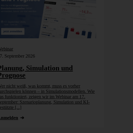
ebinar
Webinar
7. September 2026
17. September
Planung, Simulation und
Planung,
Prognose
Prognos
er nicht weiß, was kommt, muss es vorher
Wer nicht wei
urchspielen können – in Simulationsmodellen. Wie
durchspielen 
as funktioniert, zeigen wir im Webinar am 17.
das funktionie
eptember: Szenarioplanung, Simulation und KI-
September: Sz
estützte [...]
gestützte [...]
Anmelden
Anmelden