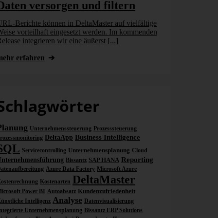
Daten versorgen und filtern
Geschäft
Unterneh
RL-Berichte können in DeltaMaster auf vielfältige
kann
eise vorteilhaft eingesetzt werden. Im kommenden
elease integrieren wir eine äußerst [...]
Chatbots, Ass
Unternehmen b
mehr erfahren
Künstlicher In
[...]
mehr erfahr
Schlagwörter
Planung
Unternehmenssteuerung
Prozesssteuerung
Business Intelligence
DeltaApp
rozessmonitoring
SQL
Unternehmensplanung
Servicecontrolling
Cloud
Reporting
Unternehmensführung
SAP HANA
Bissantz
atenaufbereitung
Azure Data Factory
Microsoft Azure
DeltaMaster
ostenrechnung
Kostenarten
Kundenzufriedenheit
icrosoft Power BI
Autoabsatz
Analyse
ünstliche Intelligenz
Datenvisualisierung
ntegrierte Unternehmensplanung
Bissantz ERP Solutions