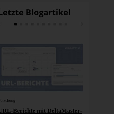
Letzte Blogartikel
Forschung
Bissantz New
URL-Berichte mit DeltaMaster-
Vom KI