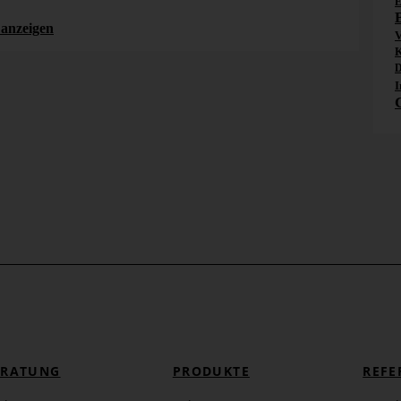
E
Künstliche Intelligenz
kpi
anzeigen
V
K
D
I
ERATUNG
PRODUKTE
REFE