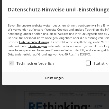
Beratung
Datenschutz-Hinweise und ‑Einstellung
Bevor Sie unsere Website weiter besuchen können, benötigen wir Ihre Einwi
„Mit Künstlicher I
Wir verwenden auf unserer Website Cookies und andere Techniken, die Inf
Datenintegration
notwendig, andere helfen uns, diese Website und Ihr Nutzungserlebnis zu 
Individuelle Datenarchitektur-Beratun
Landschaft“ – Artik
Beispiel für personalisierte Anzeigen, Angebote oder die Messung von Sei
unserer
Datenschutzerklärung
.
Es besteht keine Verpflichtung, in die Ver
BI und Analytics
jederzeit unter
Einstellungen
widerrufen oder anpassen.
Je nach Einstellun
Ganzheitliche Data-Analytics-Beratun
verarbeiten personenbezogene Daten außerhalb der EU, wo kein vergleichb
Drittländer erfolgt auf Grundlage von Art. 49 Abs. 1 a DSGVO.
Planung und Steuerung
„Zur Digitalisierung des Finanz- und Rechnungswes
Es folgt eine Liste der Service-Gruppen, für die eine Ei
Planung, Forecasting und Simulation
Technisch erforderlich
Statistik
Tools“, sagt Professor Dr. Christian Langmann und 
vielen Unternehmen aktuell hoch oben auf der Agend
KI und Advanced Analytics
REthinking Finance hat er Software-Tools im Fina
KI-Beratung für Controlling und BI
Einstellungen
gemacht. Zusammen mit unserem Kunden zwissTEX 
skizziert, aufbauend auf unserem Framework für d
Betrieb und Weiterentwickl
Betrieb Ihrer BI-Systeme in der Cloud