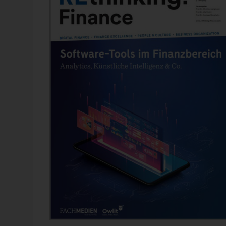
Webinar
17. September 2026
Planung, Simulation und
Prognose
Wer nicht weiß, was kommt, muss es vorher
durchspielen können – in Simulationsmodelle
das funktioniert, zeigen wir im Webinar am 1
September: Szenarioplanung, Simulation und
gestützte [...]
Anmelden