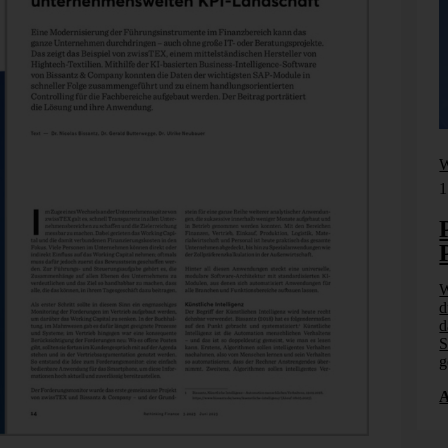
Webinar
W
17. September 2026
1
Planung, Simulation und
Prognose
Wer nicht weiß, was kommt, muss es vorher
W
n. Wie
durchspielen können – in Simulationsmodellen. Wie
d
7.
das funktioniert, zeigen wir im Webinar am 17.
d
 KI-
September: Szenarioplanung, Simulation und KI-
S
gestützte [...]
g
Anmelden