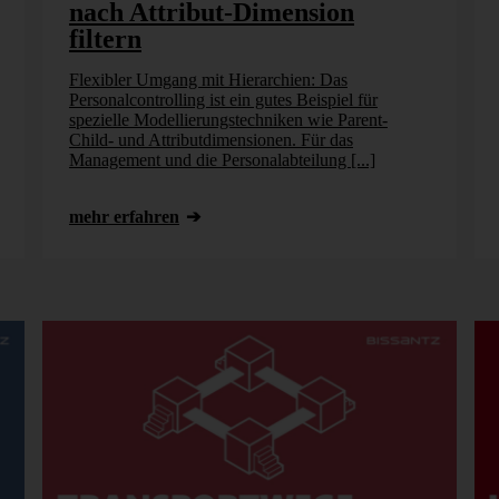
nach Attribut-Dimension
filtern
Flexibler Umgang mit Hierarchien: Das
Personalcontrolling ist ein gutes Beispiel für
spezielle Modellierungstechniken wie Parent-
Child- und Attributdimensionen. Für das
Management und die Personalabteilung [...]
mehr erfahren