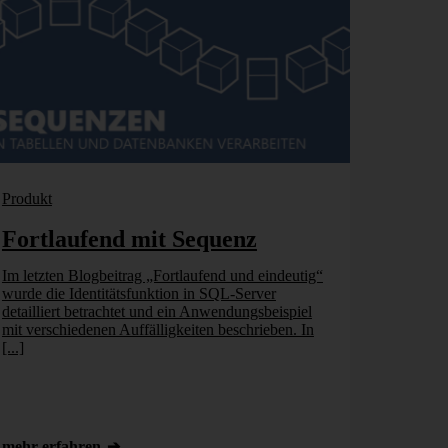
Produkt
Fortlaufend mit Sequenz
Im letzten Blogbeitrag „Fortlaufend und eindeutig“
wurde die Identitätsfunktion in SQL-Server
detailliert betrachtet und ein Anwendungsbeispiel
mit verschiedenen Auffälligkeiten beschrieben. In
[...]
mehr erfahren