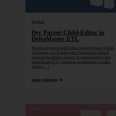
Produkt
Der Parent-Child-Editor in
DeltaMaster ETL
Mit dem Parent-Child-Editor können Parent-Child-
Strukturen wie Konten oder Stücklisten einfach
manuell bearbeitet werden. Er kann leicht in den
DeltaMaster ETL Solutions konfiguriert werden.
Dieser [...]
mehr erfahren