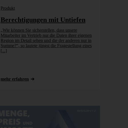
Produkt
Berechtigungen mit Untiefen
„Wie können Sie sicherstellen, dass unsere
Mitarbeiter im Vertrieb nur die Daten ihrer eigenen
Region im Detail sehen und die der anderen nur in
Summe?“, so lautete jüngst die Fragestellung eines
[...]
mehr erfahren