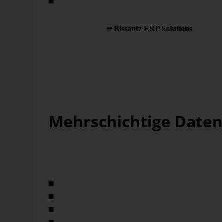
Da die modularen
Bissantz ERP Solutions
frei konf
konzeptionell sehr gut zusammen, und jede der genan
So können auf der Entwicklungsumgebung das Release
Customizing-Umgebung die individuellen Anforderungen
Produktivsetzung sowie auf der Produktionsumgebung
getrennt in einem soliden Gefüge reibungslos etabliert 
Mehrschichtige Date
Im Kontext der Bissantz ERP Solutions basiert die jew
Datenbankarchitektur. Die relevanten Schichten sind:
Staging
Logic
Model
DataMart