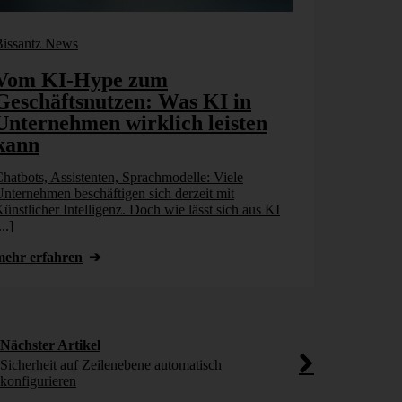
Bissantz News
Bissantz New
Vom KI-Hype zum
Agentic 
Geschäftsnutzen: Was KI in
nächste 
Unternehmen wirklich leisten
nehmens­
kann
Rethinki
hatbots, Assistenten, Sprachmodelle: Viele
Warum Finance
nternehmen beschäftigen sich derzeit mit
Datenbasis an 
ünstlicher Intelligenz. Doch wie lässt sich aus KI
und wie Agenti
...]
mehr erfahr
mehr erfahren
Nächster Artikel
Sicherheit auf Zeilenebene automatisch
konfigurieren