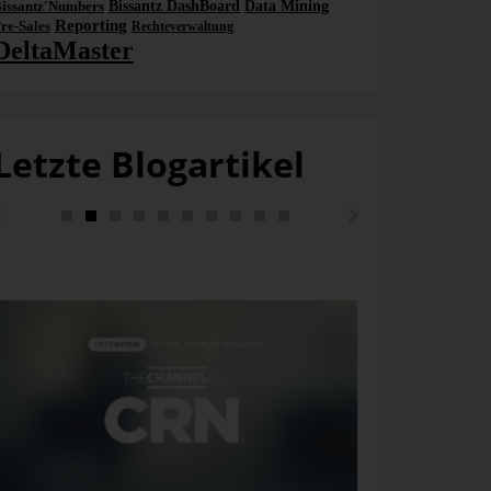
issantz'Numbers
Bissantz DashBoard
Data Mining
Reporting
re-Sales
Rechteverwaltung
DeltaMaster
Letzte Blogartikel