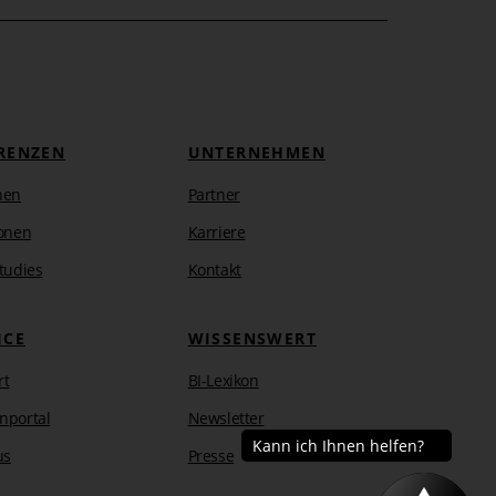
RENZEN
UNTERNEHMEN
hen
Partner
onen
Karriere
tudies
Kontakt
ICE
WISSENSWERT
rt
BI-Lexikon
nportal
Newsletter
us
Presse