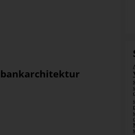
igurierbar sind, passt diese mehrstufige Ausgestaltung
nten Umgebungen besteht dabei aus eigenen Datenbanken.
Die Bissan
management der Bissantz ERP Solutions, auf der
, auf der Integrationsumgebung die Teststellung und die
 die produktiven Anwendungen sauber voneinander
werden.
nbankarchitektur
eilige Datenspeicherung immer auf einer mehrschichtigen
S
G
S
M
C
M