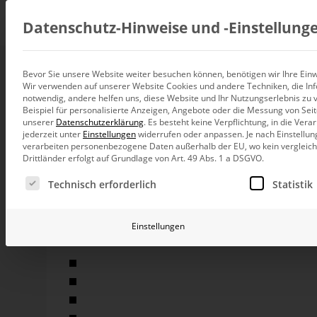
Beratung
Datenschutz-Hinweise und ‑Einstellung
Bevor Sie unsere Website weiter besuchen können, benötigen wir Ihre Einwi
Enterprise-Archite
Wir verwenden auf unserer Website Cookies und andere Techniken, die Inf
Datenintegration
notwendig, andere helfen uns, diese Website und Ihr Nutzungserlebnis zu 
Individuelle Datenarchitektur-Beratun
Beispiel für personalisierte Anzeigen, Angebote oder die Messung von Sei
unserer
Datenschutzerklärung
.
Es besteht keine Verpflichtung, in die Ver
BI und Analytics
jederzeit unter
Einstellungen
widerrufen oder anpassen.
Je nach Einstellun
Ganzheitliche Data-Analytics-Beratun
Große Business-Intelligence-Anwendungen funktion
verarbeiten personenbezogene Daten außerhalb der EU, wo kein vergleichb
Wir empfehlen eine vierstufige Architektur mit sta
Drittländer erfolgt auf Grundlage von Art. 49 Abs. 1 a DSGVO.
stabilen und performanten Betrieb, auch etwa bei de
Planung und Steuerung
Es folgt eine Liste der Service-Gruppen, für die eine Ei
Weiterentwicklung. Die nötigen Datenbank-Schichte
Planung, Forecasting und Simulation
Technisch erforderlich
Statistik
Der dargelegte Lösungsansatz besteht aus einem Syste
KI und Advanced Analytics
verbunden ist. Es empfiehlt sich als Vorschlag eine vi
KI-Beratung für Controlling und BI
Einstellungen
Betrieb und Weiterentwickl
Entwicklungsumgebung
Betrieb Ihrer BI-Systeme in der Cloud
Customizing-Umgebung
Integrationsumgebung
Produktionsumgebung