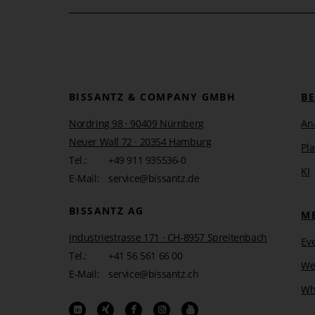
Synonyme für Tabellen der Produktionsumgebu
Generierte Skripte für weitere SQL-Objekte übe
OLAP
Generierte OLAP-Datenbank über DeltaMaster
BISSANTZ & COMPANY GMBH
B
Nordring 98 · 90409 Nürnberg
An
Neuer Wall 72 · 20354 Hamburg
Pl
Customizing
Tel.:
+49 911 935536-0
KI
E-Mail:
service@bissantz.de
Auf dieser Ebene werden die individuellen Anforderu
aufsetzen und betreiben will, kommt an einer Customiz
BISSANTZ AG
M
Änderungen und Erweiterungen von enormer Bedeutu
Industriestrasse 171 · CH-8957 Spreitenbach
Ev
Die wesentlichen Transportwege der Daten und Skripte g
Tel.:
+41 56 561 66 00
We
E-Mail:
service@bissantz.ch
Staging
Wh