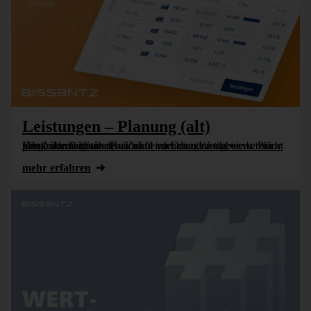
Leistungen – Planung (alt)
Die Zukunft können wir nicht vorhersagen – aber wer nicht plant, überlässt sie dem Zufall oder dem Wettbewerb. Pläne geben dem eigenen Handeln eine Orientierung, sie setzen Vergleichsmaßstäbe [...]
mehr erfahren