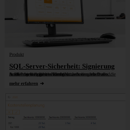
Produkt
SQL-Server-Sicherheit: Signierung
In BI-Projekten geht es häufig um sehr sensible Daten, die nur für einen eingeschränkten Nutzerkreis gedacht sind. Auch innerhalb dieses Nutzerkreises haben selten alle Anwender die gleichen Rechte [...]
mehr erfahren