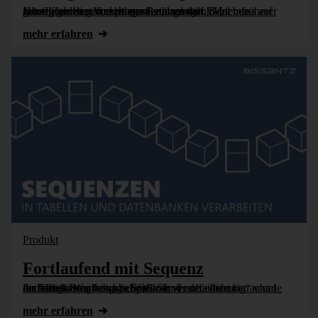
Häufig werden Vorschlagswerte aus den Werten früherer Jahre berechnet und proportional verteilt. Daneben unterliegen sie oft weiteren Bedingungen: Mal muss auf ganze Zahlen gerundet werden, mal darf [...]
mehr erfahren
Produkt
Fortlaufend mit Sequenz
Im letzten Blogbeitrag „Fortlaufend und eindeutig“ wurde die Identitätsfunktion in SQL-Server detailliert betrachtet und ein Anwendungsbeispiel mit verschiedenen Auffälligkeiten beschrieben. In [...]
mehr erfahren