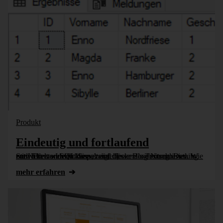
Produkt
Eindeutig und fortlaufend
Stellvertretende Schlüssel sind besser als Textschlüssel. Wie mit Hilfe von SQL-Server eine lückenlose Nummerierung entwickelt werden kann, zeigt dieser Blogbeitrag. Details zum Thema Identitätsspalten [...]
mehr erfahren