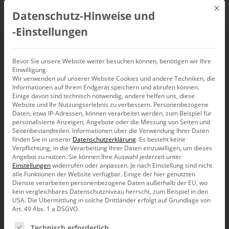
Mit d
Datenschutz-Hinweise und
DE
‑Einstellungen
Planung
Bevor Sie unsere Website weiter besuchen können, benötigen wir Ihre
Einwilligung.
Wir verwenden auf unserer Website Cookies und andere Techniken, die
Informationen auf Ihrem Endgerät speichern und abrufen können.
Einige davon sind technisch notwendig, andere helfen uns, diese
Website und Ihr Nutzungserlebnis zu verbessern.
Personenbezogene
Daten, etwa IP-Adressen, können verarbeitet werden, zum Beispiel für
personalisierte Anzeigen, Angebote oder die Messung von Seiten und
Seitenbestandteilen.
Informationen über die Verwendung Ihrer Daten
finden Sie in unserer
Datenschutzerklärung
.
Es besteht keine
Verpflichtung, in die Verarbeitung Ihrer Daten einzuwilligen, um dieses
Angebot zu nutzen.
Sie können Ihre Auswahl jederzeit unter
Einstellungen
widerrufen oder anpassen.
Je nach Einstellung sind nicht
alle Funktionen der Website verfügbar. Einige der hier genutzten
Dienste verarbeiten personenbezogene Daten außerhalb der EU, wo
kein vergleichbares Datenschutzniveau herrscht, zum Beispiel in den
USA. Die Übermittlung in solche Drittländer erfolgt auf Grundlage von
Art. 49 Abs. 1 a DSGVO.
Es folgt eine Liste der Service-Gruppen, für die eine Ein
Bissantz News
Technisch erforderlich