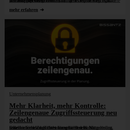
Bissantz bietet eine vollautomatisierte Top-down-Logik innerhalb der Integrierten Planung in DeltaMaster. Planwerte werden proportional verteilt – ohne manuelle Regeln, aber mit Transparenz, Effizienz [...]
mehr erfahren
Unternehmensplanung
Mehr Klarheit, mehr Kontrolle:
Zeilengenaue Zugriffssteuerung neu
gedacht
Datensicherheit darf nicht kompliziert sein. Mit zeilenbasierter Zugriffsteuerung für Ihre Planungslösung schaffen Sie klare Sichten für verschiedene Nutzerrollen.