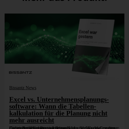
Download
Mehr Einblicke in die Integrierte Unternehmensplanung von
Bissantz erhalten Sie in unserem Quickguide.
Bissantz News
Excel vs. Unter­nehmens­planungs­
software: Wann die Tabellen­
kalkulation für die Planung nicht
mehr ausreicht
Dieser Artikel zeigt, welche typischen fünf Excel-Grenzen Controller in der Praxis erleben, wann der Wechsel zu einem dedizierten Planungstool sinnvoll ist, und was eine moderne Unternehmensplanungssoftware [...]