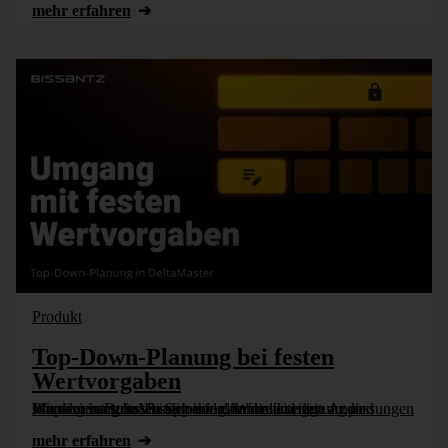
mehr erfahren
Einwilligung gilt bis auf Widerruf. Die Datenschutzerklärung
sowie die Information gemäß Art. 13 DSGVO habe ich zur
Kenntnis genom­men.
*
Produkt
Mittwoch, 1. Oktober 2025
Top-Down-Planung bei festen
Wertvorgaben
Integrierte Unternehmensplanung
Budgetierung
Mit dem integrierten Splashing, Wertweiterleitung und Wertfixierung lassen sich viele Anforderungen an die Planung in DeltaMaster ohne datenbankseitige Anpassungen simpel umsetzen. Häufig erfordert die [...]
DeltaMaster
Planung
Splashing
mehr erfahren