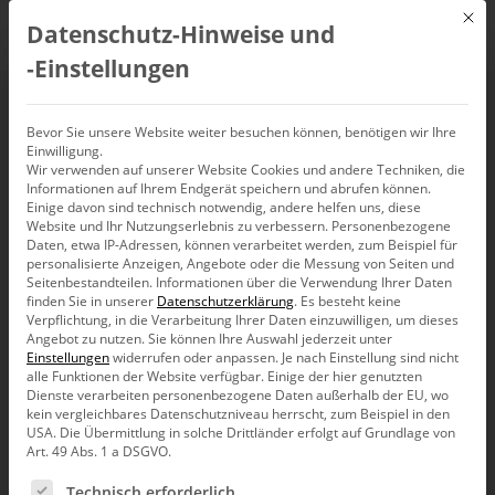
Mit d
Datenschutz-Hinweise und
DE
‑Einstellungen
Top-down-Planung
Bevor Sie unsere Website weiter besuchen können, benötigen wir Ihre
Einwilligung.
Wir verwenden auf unserer Website Cookies und andere Techniken, die
mit Bissantz:
Informationen auf Ihrem Endgerät speichern und abrufen können.
Einige davon sind technisch notwendig, andere helfen uns, diese
Automatische
Website und Ihr Nutzungserlebnis zu verbessern.
Personenbezogene
Daten, etwa IP-Adressen, können verarbeitet werden, zum Beispiel für
personalisierte Anzeigen, Angebote oder die Messung von Seiten und
Verteilungslogik ohne
Seitenbestandteilen.
Informationen über die Verwendung Ihrer Daten
finden Sie in unserer
Datenschutzerklärung
.
Es besteht keine
Verpflichtung, in die Verarbeitung Ihrer Daten einzuwilligen, um dieses
Aufwand
Angebot zu nutzen.
Sie können Ihre Auswahl jederzeit unter
Einstellungen
widerrufen oder anpassen.
Je nach Einstellung sind nicht
alle Funktionen der Website verfügbar. Einige der hier genutzten
Dienste verarbeiten personenbezogene Daten außerhalb der EU, wo
kein vergleichbares Datenschutzniveau herrscht, zum Beispiel in den
USA. Die Übermittlung in solche Drittländer erfolgt auf Grundlage von
Art. 49 Abs. 1 a DSGVO.
Eine gute Planung muss flexibel zwischen Vorgaben und
Detailplanung wechseln. Mit einer automatisierten
Es folgt eine Liste der Service-Gruppen, für die eine Ein
Technisch erforderlich
Splashing-Logik wird die Top-down-Planung einfach