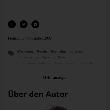
alles weg, was keine Bedeutung hat. Hintergründe,
Rahmen, Kästchen, Logos. Corporate Design macht alles
gleich. Machen Sie nur gleich, was gleich ist.
Freitag, 30. November 2007
Marketing
Regeln
Reporting
Software
Visualisierung
Sprache
Bericht
Unternehmensführung
Berichtswesen
Controller
Controlling
Dashboards
Managementinformation
Mehr anzeigen
Über den Autor