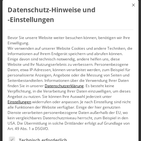
Mit d
Datenschutz-Hinweise und
DE
‑Einstellungen
Mindestqualifikation
Bevor Sie unsere Website weiter besuchen können, benötigen wir Ihre
Einwilligung.
Wir verwenden auf unserer Website Cookies und andere Techniken, die
für Controller: Spagat
Informationen auf Ihrem Endgerät speichern und abrufen können.
Einige davon sind technisch notwendig, andere helfen uns, diese
Website und Ihr Nutzungserlebnis zu verbessern.
Personenbezogene
Daten, etwa IP-Adressen, können verarbeitet werden, zum Beispiel für
personalisierte Anzeigen, Angebote oder die Messung von Seiten und
Seitenbestandteilen.
Informationen über die Verwendung Ihrer Daten
Modernes Controlling bewegt sich auf schmalem Grat.
finden Sie in unserer
Datenschutzerklärung
.
Es besteht keine
Entscheidungen dürfen nicht vorweggenommen werden.
Verpflichtung, in die Verarbeitung Ihrer Daten einzuwilligen, um dieses
Aber der Controller soll auch Gutachter sein. Und IT-
Angebot zu nutzen.
Sie können Ihre Auswahl jederzeit unter
Fachmann. Und, und, und. Was hilft, den Vielfach-
Einstellungen
widerrufen oder anpassen.
Je nach Einstellung sind nicht
Spagat zu meistern?
alle Funktionen der Website verfügbar. Einige der hier genutzten
Dienste verarbeiten personenbezogene Daten außerhalb der EU, wo
Wie gefährlich Instrumente sind, die
kein vergleichbares Datenschutzniveau herrscht, zum Beispiel in den
USA. Die Übermittlung in solche Drittländer erfolgt auf Grundlage von
Entscheidungen mit naiven Methoden
vorwegnehmen,
Art. 49 Abs. 1 a DSGVO.
wissen wir bereits. Es gibt auch Instrumente, die so kompakt
und dicht berichten, dass man in vielen Situationen dem
Es folgt eine Liste der Service-Gruppen, für die eine Ein
Technisch erforderlich