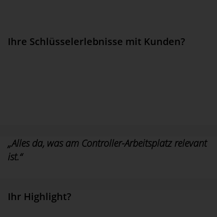
teilung bis zur -veröffentlichung im Web und auf mobilen
Devices, in einer Soft­ware untergebracht ist. Das macht es
einzigartig für uns.“
Ihre Schlüsselerlebnisse mit Kunden?
„Eine neue Kundenbeziehung ist ja gerade in der Anfangsphase
von einer – nen­nen wir es mal vornehm – Zurückhaltung geprägt.
Ich finde jedes Mal den Mo­ment spannend, wenn dann im
Rahmen der Produkteinführung diese Zu­rück­hal­tung weicht und
der Kunde auch mit emotionalen Ausbrüchen zeigt, wie po­si­tiv
überrascht und überzeugt er von der Lösung ist, die er dort
einführt.“
„Alles da, was am Controller-Arbeitsplatz relevant
ist.“
Arne Schnabel, PHOEBUS IT Consulting
Ihr Highlight?