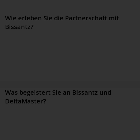
konsequente Schritt, auch diesen Schulterschluss zu zeigen.“
Wie erleben Sie die Partnerschaft mit
Bissantz?
„Die Partnerschaft mit Bissantz wird gelebt. Es ist mehr als eine
reine Hersteller-Wiederverkäufer-Beziehung. Das merkt man an
der Art und Weise, wie man Kundenwünsche mit in die
Produktentwicklung einfließen lassen kann, wie man auf Messen
unterstützt wird, wie man gemeinsame Webinare veranstaltet oder
Referenten austauscht bei Veranstaltungen. Das ist wirklich eine
sehr aktive, gelebte Partnerschaft.“
Was begeistert Sie an Bissantz und
DeltaMaster?
„Das tiefe Nachdenken, wie man Dinge im Berichtswesen richtig
macht, hatte ich schon genannt. Es ist ein Softwareprodukt
entstanden, in dem alles, was an einem Controller-Arbeitsplatz
relevant ist, von der Berichtsmodellierung über die Be­richts­ver­