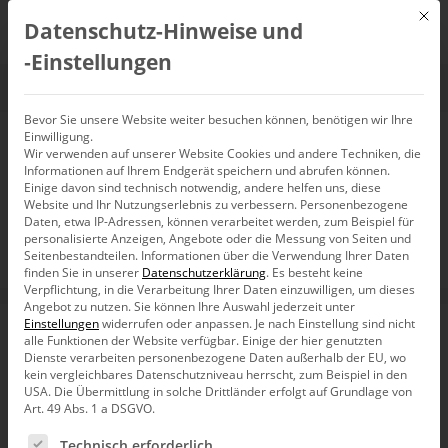
Mit d
Datenschutz-Hinweise und
DE
‑Einstellungen
Bevor Sie unsere Website weiter besuchen können, benötigen wir Ihre
Einwilligung.
Interview mit
Wir verwenden auf unserer Website Cookies und andere Techniken, die
Informationen auf Ihrem Endgerät speichern und abrufen können.
Einige davon sind technisch notwendig, andere helfen uns, diese
PHOEBUS IT
Website und Ihr Nutzungserlebnis zu verbessern.
Personenbezogene
Daten, etwa IP-Adressen, können verarbeitet werden, zum Beispiel für
Consulting
personalisierte Anzeigen, Angebote oder die Messung von Seiten und
Seitenbestandteilen.
Informationen über die Verwendung Ihrer Daten
finden Sie in unserer
Datenschutzerklärung
.
Es besteht keine
Verpflichtung, in die Verarbeitung Ihrer Daten einzuwilligen, um dieses
Angebot zu nutzen.
Sie können Ihre Auswahl jederzeit unter
Einstellungen
widerrufen oder anpassen.
Je nach Einstellung sind nicht
alle Funktionen der Website verfügbar. Einige der hier genutzten
Dienste verarbeiten personenbezogene Daten außerhalb der EU, wo
Bitte aktivieren Sie YouTube in den
kein vergleichbares Datenschutzniveau herrscht, zum Beispiel in den
Datenschutzeinstellungen (externe Medien), um diesen
USA. Die Übermittlung in solche Drittländer erfolgt auf Grundlage von
Film sehen zu können.
Art. 49 Abs. 1 a DSGVO.
Es folgt eine Liste der Service-Gruppen, für die eine Ein
Technisch erforderlich