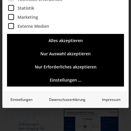
31
Statistik
Marketing
Externe Medien
Alles akzeptieren
Nur Auswahl akzeptieren
–
31. Mai 2022
1. Juni 2022
Nur Erforderliches akzeptieren
Car Symposium Bochum
RuhrCongress Bochum,
Stadionring 20, Bochum
Einstellungen …
DI.
31
Einstellungen
Datenschutzerklärung
Impressum