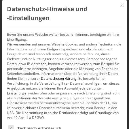
Mit d
Datenschutz-Hinweise und
DE
‑Einstellungen
Bevor Sie unsere Website weiter besuchen können, benötigen wir Ihre
Events
Einwilligung.
Wir verwenden auf unserer Website Cookies und andere Techniken, die
Informationen auf Ihrem Endgerät speichern und abrufen können.
Einige davon sind technisch notwendig, andere helfen uns, diese
 - 
Verans
Ve
31.05.2022
01.07.2022
Suche
Website und Ihr Nutzungserlebnis zu verbessern.
Personenbezogene
Liste
Daten, etwa IP-Adressen, können verarbeitet werden, zum Beispiel für
An
Such-
Datum
personalisierte Anzeigen, Angebote oder die Messung von Seiten und
wählen.
Seitenbestandteilen.
Informationen über die Verwendung Ihrer Daten
und
Veranstaltungen
Ve
Vorherige
Nächste
finden Sie in unserer
Datenschutzerklärung
.
Es besteht keine
Verpflichtung, in die Verarbeitung Ihrer Daten einzuwilligen, um dieses
Ansich
Angebot zu nutzen.
Sie können Ihre Auswahl jederzeit unter
+ Veranstaltungen abonnieren
Einstellungen
widerrufen oder anpassen.
Je nach Einstellung sind nicht
alle Funktionen der Website verfügbar. Einige der hier genutzten
Dienste verarbeiten personenbezogene Daten außerhalb der EU, wo
kein vergleichbares Datenschutzniveau herrscht, zum Beispiel in den
Mai 2022
USA. Die Übermittlung in solche Drittländer erfolgt auf Grundlage von
Art. 49 Abs. 1 a DSGVO.
Es folgt eine Liste der Service-Gruppen, für die eine Ein
Technisch erforderlich
DI.