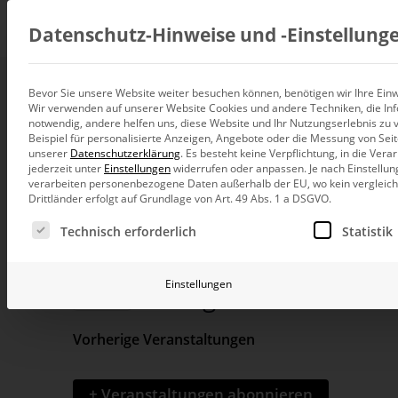
Beratung
Datenschutz-Hinweise und ‑Einstellung
Bevor Sie unsere Website weiter besuchen können, benötigen wir Ihre Einwi
Wir verwenden auf unserer Website Cookies und andere Techniken, die Inf
Datenintegration
notwendig, andere helfen uns, diese Website und Ihr Nutzungserlebnis zu 
Individuelle Datenarchitektur-Beratun
Beispiel für personalisierte Anzeigen, Angebote oder die Messung von Sei
unserer
Datenschutzerklärung
.
Es besteht keine Verpflichtung, in die Ver
BI und Analytics
jederzeit unter
Einstellungen
widerrufen oder anpassen.
Je nach Einstellun
Ganzheitliche Data-Analytics-Beratun
verarbeiten personenbezogene Daten außerhalb der EU, wo kein vergleichb
Drittländer erfolgt auf Grundlage von Art. 49 Abs. 1 a DSGVO.
Veranstaltungen
Planung und Steuerung
Bitte
Es folgt eine Liste der Service-Gruppen, für die eine Ei
Planung, Forecasting und Simulation
Technisch erforderlich
Statistik
Schlüsselwort
eingeben.
Such-
KI und Advanced Analytics
Suche
KI-Beratung für Controlling und BI
Einstellungen
8. August 2026
nach
Heute
und
Veranstaltungen
Betrieb und Weiterentwickl
Datum
Betrieb Ihrer BI-Systeme in der Cloud
Schlüsselwort.
Vorherige
Veranstaltungen
wählen.
Ansichtennaviga
+ Veranstaltungen abonnieren