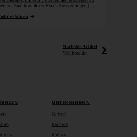
on Bissantz, um sein Unternehmen effizienter zu
„Besser entsc
teuern. Statt komplexer Excel-Auswertungen [...]
unter diesem 
Bissantz im Co
mehr erfahren
mehr erfahr
Nächster Artikel
Voll korekkt
RENZEN
UNTERNEHMEN
hen
Partner
onen
Karriere
tudies
Kontakt