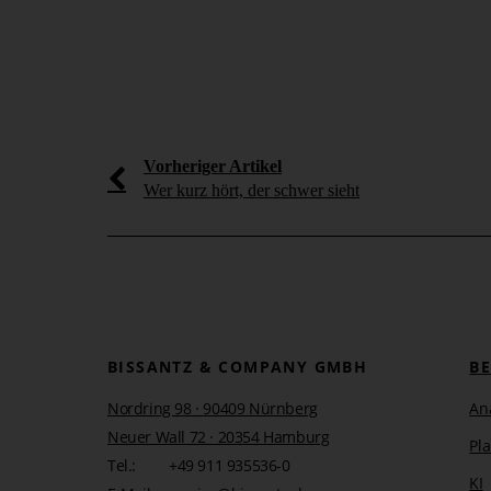
ischen fünf Excel-
[...]
s erleben, wann der
nungstool [...]
mehr erfahren
Vorheriger Artikel
Wer kurz hört, der schwer sieht
BISSANTZ & COMPANY GMBH
B
Nordring 98 · 90409 Nürnberg
An
Neuer Wall 72 · 20354 Hamburg
Pl
Tel.:
+49 911 935536-0
KI