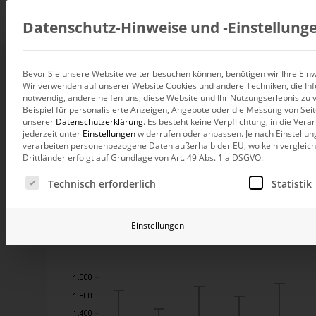
Beratung
Datenschutz-Hinweise und ‑Einstellung
Bevor Sie unsere Website weiter besuchen können, benötigen wir Ihre Einwi
Paraskavedekatria
Wir verwenden auf unserer Website Cookies und andere Techniken, die Inf
Datenintegration
notwendig, andere helfen uns, diese Website und Ihr Nutzungserlebnis zu 
Individuelle Datenarchitektur-Beratun
Beispiel für personalisierte Anzeigen, Angebote oder die Messung von Sei
unserer
Datenschutzerklärung
.
Es besteht keine Verpflichtung, in die Ver
BI und Analytics
jederzeit unter
Einstellungen
widerrufen oder anpassen.
Je nach Einstellun
Ganzheitliche Data-Analytics-Beratun
Unter Datenanalysten kommt das Praktische manchm
verarbeiten personenbezogene Daten außerhalb der EU, wo kein vergleichb
Leser dieses Blogs und sein Autor heute zu befürcht
Drittländer erfolgt auf Grundlage von Art. 49 Abs. 1 a DSGVO.
Planung und Steuerung
Es folgt eine Liste der Service-Gruppen, für die eine Ei
Ich reise heute ziemlich genau 1.000 km weit. Die Reise 
Planung, Forecasting und Simulation
Technisch erforderlich
Statistik
fallen würde, war mir nicht entgangen. Ich habe mich al
KI und Advanced Analytics
Freitage sind gefährlich
KI-Beratung für Controlling und BI
Einstellungen
Die für Abergläubige gute Nachricht zuerst: Freitage si
uns andere aber trivial: Viele fahren ins Wochenende. 
Betrieb und Weiterentwickl
eigene kleine Auswertung aktueller Unfalldaten.
Betrieb Ihrer BI-Systeme in der Cloud