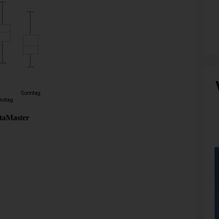
Gründ
uelle: Statistisches Bundesamt, Unfälle mit
taMaster
).
nd im Zeitraum von 1964 bis 1982 zeigen können, dass an
le ereignen als an anderen Freitagen*. Wunder bestätigte
tschland**. Und wir haben das für die Jahre 2000-2008