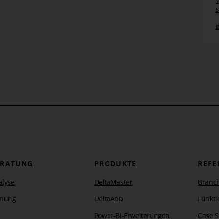
v
s
mehr erfahren
ERATUNG
PRODUKTE
REFE
alyse
DeltaMaster
Branc
anung
DeltaApp
Funkti
Power-BI-Erweiterungen
Case S