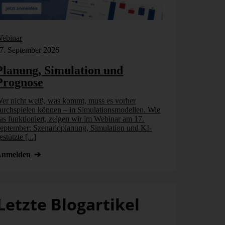
ebinar
Webinar
7. September 2026
17. September
Planung, Simulation und
Planung,
Prognose
Prognos
er nicht weiß, was kommt, muss es vorher
Wer nicht wei
urchspielen können – in Simulationsmodellen. Wie
durchspielen 
as funktioniert, zeigen wir im Webinar am 17.
das funktionie
eptember: Szenarioplanung, Simulation und KI-
September: Sz
estützte [...]
gestützte [...]
Anmelden
Anmelden
Letzte Blogartikel