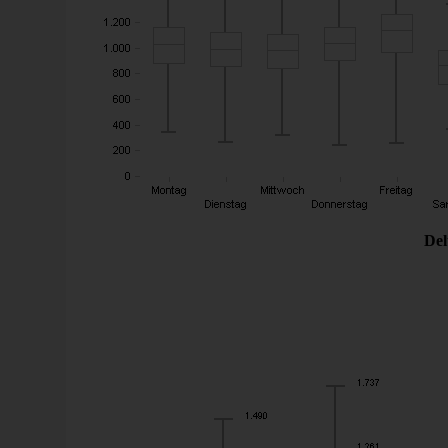
Freitage sind unfallträchtiger als andere Wochentage (Q
Personenschaden der Jahre 2000-2008, Diagramm:
Del
Dreizehn ist egal
Müller hat anhand von Unfallzahlen für Westdeutschla
Freitagen, die auf den 13. fallen, sich nicht mehr Unfäl
diese Beobachtung für die Jahre 1985 bis 1999 in Deu
ebenfalls nochmals so gefunden: