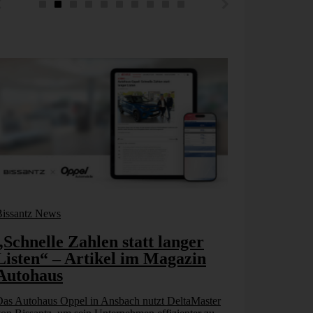
Bissantz News
Bissantz New
„Schnelle Zahlen statt langer
Mit wen
Listen“ – Artikel im Magazin
besser e
Autohaus
Bissantz
Control
as Autohaus Oppel in Ansbach nutzt DeltaMaster