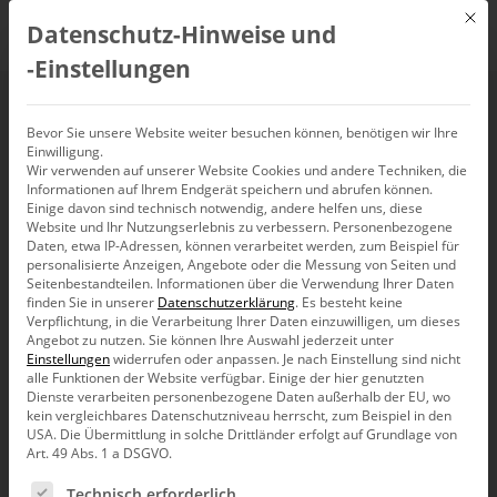
Mit d
Datenschutz-Hinweise und
DE
‑Einstellungen
ABC der Management-
Bevor Sie unsere Website weiter besuchen können, benötigen wir Ihre
Einwilligung.
Wir verwenden auf unserer Website Cookies und andere Techniken, die
Information II
Informationen auf Ihrem Endgerät speichern und abrufen können.
Einige davon sind technisch notwendig, andere helfen uns, diese
Website und Ihr Nutzungserlebnis zu verbessern.
Personenbezogene
Daten, etwa IP-Adressen, können verarbeitet werden, zum Beispiel für
personalisierte Anzeigen, Angebote oder die Messung von Seiten und
Seitenbestandteilen.
Informationen über die Verwendung Ihrer Daten
Weiter geht es mit einer kompakten Zusammenfassung
finden Sie in unserer
Datenschutzerklärung
.
Es besteht keine
der Themen und Begriffe, die uns bewegen, wenn
Verpflichtung, in die Verarbeitung Ihrer Daten einzuwilligen, um dieses
Management-Information und Business Intelligence die
Angebot zu nutzen.
Sie können Ihre Auswahl jederzeit unter
gewünsch­te Wirkung haben soll. Dieses Mal: von B wie
Einstellungen
widerrufen oder anpassen.
Je nach Einstellung sind nicht
Balkendiagramm bis D wie Drittelgesetz.
alle Funktionen der Website verfügbar. Einige der hier genutzten
Dienste verarbeiten personenbezogene Daten außerhalb der EU, wo
kein vergleichbares Datenschutzniveau herrscht, zum Beispiel in den
USA. Die Übermittlung in solche Drittländer erfolgt auf Grundlage von
Balkendiagramm
Art. 49 Abs. 1 a DSGVO.
Es folgt eine Liste der Service-Gruppen, für die eine Ein
Technisch erforderlich