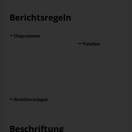
Berichtsregeln
Vorschriften für die Gestaltung von Berichten und →
Diagrammen
mit Anspruch auf Allgemeingültigkeit. Zu
formalen Gestaltungsregeln siehe →
Notation
. Beispiele
für inhaltliche Gestaltungsregeln sind:
Zeit läuft von links
nach rechts
(→ Zeitregel),
Kennzahlen gehören
untereinander
(→ Kennzahl-Regel) und
Aktuell und
kumuliert gehören zusammen
(→ Kumulations-Regel). In
der Anwendung kommt es mitunter zu Konflikten, die
zeigen, dass es eine hierarchische Ordnung der Regeln gibt,
so dass im Einzelfall die wichtigere Regel den Ausschlag
gibt. Gutes Berichts- und Diagrammdesign ist somit immer
ein Kompromiss. Die Voreinstellungen und →
Berichtsvorlagen
von DeltaMaster sind diesen Regeln
entsprechend gestaltet.
Beschriftung