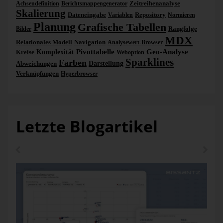
Zeitreihenanalyse
Achsendefinition
Berichtsmappengenerator
Skalierung
Dateneingabe
Repository
Variablen
Normieren
Planung
Grafische Tabellen
Rangfolge
Bilder
MDX
Relationales Modell
Navigation
Analysewert-Browser
Pivottabelle
Geo-Analyse
Kreise
Komplexität
Weboption
Sparklines
Farben
Abweichungen
Darstellung
Verknüpfungen
Hyperbrowser
Letzte Blogartikel
In unserem Beispiel vertrauen wir der datengetriebenen
Automatik und erhalten das nebenstehende Bild.
DeltaMaster
hat die Produktdimension als die
aussagekräftigste erkannt und blendet sie als zusätzliche
Spalte in die Pivottabelle ein – aber nur für den
Deckungsbeitrag! Darin liegt die Rafinesse dieses