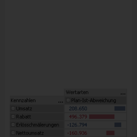
Navigation
. Per Drill-down erweitern Sie die Tabelle Schritt
für Schritt um zusätzliche Spalten oder Zeilen, in denen Sie
sich dem Sachverhalt nähern, der für die jeweilige Aufgabe
relevant ist.
Wir erläutern das Vorgehen anhand eines einfachen Beispiels
aus unserem Referenzmodell
Chair
. Den Ausgangspunkt
bildet eine Pivottabelle mit den Plan-Ist-Abweichungen
unserer Deckungsbeitragsrechnung. Dass auf einer Achse
die Kennzahlen liegen, ist keine Voraussetzung; wir könnten
ebenso gut mit jeder anderen Pivottabelle starten. Die
Balken-Visualisierung zeigt rasch, wo es große und kleine
Abweichungen gegeben hat. Auch wenn der Umsatz über
dem Plan liegt: Der Deckungsbeitrag liegt darunter. Woher
kommt diese Verfehlung?