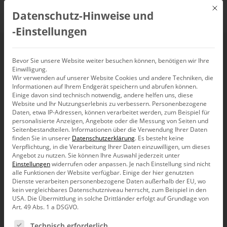
Mit d
Datenschutz-Hinweise und
DE
‑Einstellungen
Drill-down in
Bevor Sie unsere Website weiter besuchen können, benötigen wir Ihre
Einwilligung.
Wir verwenden auf unserer Website Cookies und andere Techniken, die
Pivottabellen mit der
Informationen auf Ihrem Endgerät speichern und abrufen können.
Einige davon sind technisch notwendig, andere helfen uns, diese
Pivot-Navigation
Website und Ihr Nutzungserlebnis zu verbessern.
Personenbezogene
Daten, etwa IP-Adressen, können verarbeitet werden, zum Beispiel für
personalisierte Anzeigen, Angebote oder die Messung von Seiten und
Seitenbestandteilen.
Informationen über die Verwendung Ihrer Daten
finden Sie in unserer
Datenschutzerklärung
.
Es besteht keine
Verpflichtung, in die Verarbeitung Ihrer Daten einzuwilligen, um dieses
Angebot zu nutzen.
Sie können Ihre Auswahl jederzeit unter
Einstellungen
widerrufen oder anpassen.
Je nach Einstellung sind nicht
Liebe Datenanalysten,
alle Funktionen der Website verfügbar. Einige der hier genutzten
Dienste verarbeiten personenbezogene Daten außerhalb der EU, wo
die Gesellschaft für Informatik (GI), mit
kein vergleichbares Datenschutzniveau herrscht, zum Beispiel in den
rund 24.500 Mitgliedern die größte
USA. Die Übermittlung in solche Drittländer erfolgt auf Grundlage von
Informatikfachvertretung im
Art. 49 Abs. 1 a DSGVO.
deutschsprachigen Raum, lobt seit einigen
Jahren einen Informatik-Innovationspreis
Es folgt eine Liste der Service-Gruppen, für die eine Ein
Technisch erforderlich