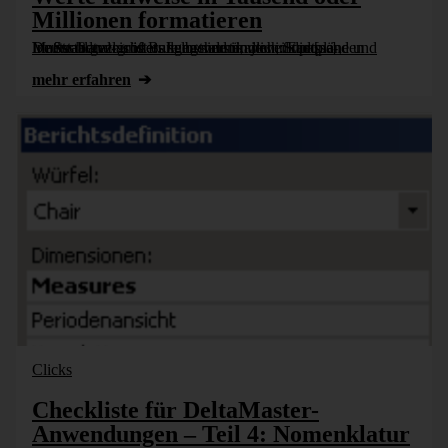
Millionen formatieren
Im Straßenatlas ist es selbstverständlich: Europa-, Deutschland- und Ballungsraumkarten, Stadtpläne und Innenstadtvergrößerungen sind im jeweils passenden Maßstab gezeichnet. Je nachdem, wohin die [...]
mehr erfahren
Clicks
Checkliste für DeltaMaster-
Anwendungen – Teil 4: Nomenklatur