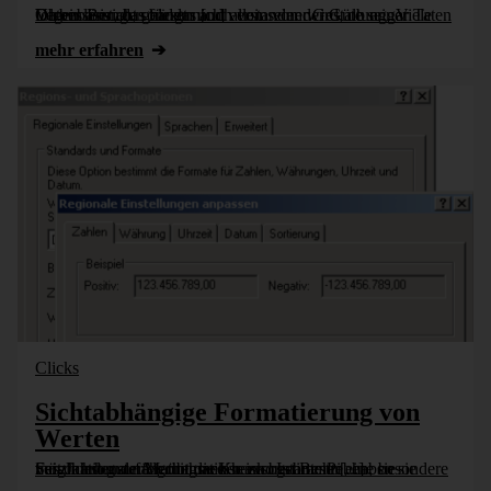
Ob ein Bericht gelesen und verstanden wird, ob er gar Taten folgen lässt, das hängt nicht allein von der Güte seiner Datenbasis ab, sondern auch von seiner Gestaltung. Viele Verbesserungen für das [...]
mehr erfahren
Clicks
Sichtabhängige Formatierung von
Werten
Seit Jahrhunderten übt die Kreiskonstante Pi eine besondere Faszination auf Mathematiker aus. Im Bestreben, sie möglichst gut näherungsweise zu bestimmen, haben sie verschiedenste Algorithmen hervorgebracht [...]