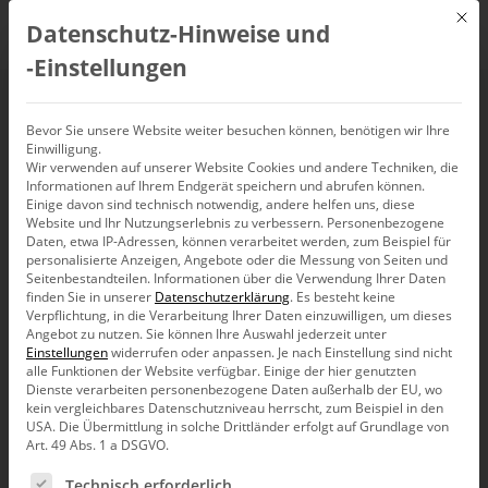
Mit d
Datenschutz-Hinweise und
DE
‑Einstellungen
Formatierung
Bevor Sie unsere Website weiter besuchen können, benötigen wir Ihre
Einwilligung.
Wir verwenden auf unserer Website Cookies und andere Techniken, die
Informationen auf Ihrem Endgerät speichern und abrufen können.
Einige davon sind technisch notwendig, andere helfen uns, diese
Website und Ihr Nutzungserlebnis zu verbessern.
Personenbezogene
Daten, etwa IP-Adressen, können verarbeitet werden, zum Beispiel für
personalisierte Anzeigen, Angebote oder die Messung von Seiten und
Seitenbestandteilen.
Informationen über die Verwendung Ihrer Daten
finden Sie in unserer
Datenschutzerklärung
.
Es besteht keine
Verpflichtung, in die Verarbeitung Ihrer Daten einzuwilligen, um dieses
Angebot zu nutzen.
Sie können Ihre Auswahl jederzeit unter
Einstellungen
widerrufen oder anpassen.
Je nach Einstellung sind nicht
alle Funktionen der Website verfügbar. Einige der hier genutzten
Dienste verarbeiten personenbezogene Daten außerhalb der EU, wo
kein vergleichbares Datenschutzniveau herrscht, zum Beispiel in den
USA. Die Übermittlung in solche Drittländer erfolgt auf Grundlage von
Art. 49 Abs. 1 a DSGVO.
Es folgt eine Liste der Service-Gruppen, für die eine Ein
Know-how
Technisch erforderlich