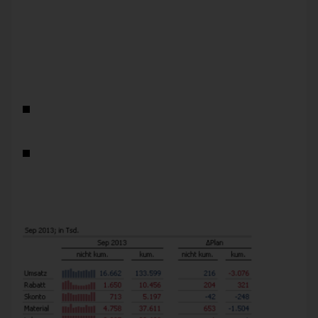
den man für andere nützliche Dinge verwenden oder auch
frei lassen kann.
Es gibt zwei Möglichkeiten, Werte in diesem Sinne zu
formatieren und eine Anzeige in Tausend oder Millionen
einzurichten:
Zum einen lässt sich in den
Analysewert
eigenschaften
für
jede Kennzahl separat einstellen, wie sie formatiert
werden soll.
Zum anderen kann mithilfe von
berechneten Elementen
eine Formatierung definiert werden, die für mehrere
Analysewerte gilt.