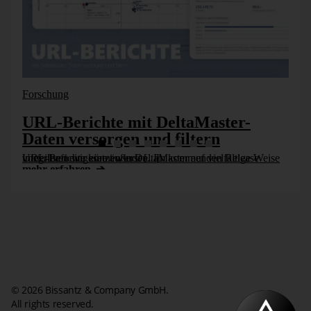
Forschung
URL-Berichte mit DeltaMaster-
Daten versorgen und filtern
URL-Berichte können in DeltaMaster auf vielfältige Weise vorteilhaft eingesetzt werden. Im kommenden Release integrieren wir eine äußerst [...]
mehr erfahren
Diese
Skalierung
betrifft nur die Anzeige – intern rechnet
DeltaMaster
stets mit allen Stellen. Auch prozentuale
Abweichungen und Quotienten von skalierten Werten
berechnet
DeltaMaster
korrekt. Beim Export nach Microsoft
Excel gibt
DeltaMaster
die Zahlen ebenfalls unverändert
aus, mit allen Stellen, und wendet anschließend die gleiche
Formatierung wie in
DeltaMaster
an. Voraussetzung dafür
ist, dass der Maßstab einer „glatten“ Zehnerpotenz
© 2026 Bissantz & Company GmbH.
entspricht, zum Beispiel 1:10, 1:100 oder 1:1000. Andere
All rights reserved.
Faktoren werden nicht unterstützt.