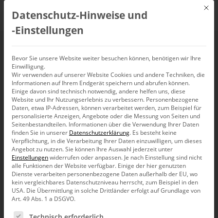
Mit d
Datenschutz-Hinweise und
DE
‑Einstellungen
Werte fallweise in
Bevor Sie unsere Website weiter besuchen können, benötigen wir Ihre
Einwilligung.
Wir verwenden auf unserer Website Cookies und andere Techniken, die
Tausend oder
Informationen auf Ihrem Endgerät speichern und abrufen können.
Einige davon sind technisch notwendig, andere helfen uns, diese
Millionen formatieren
Website und Ihr Nutzungserlebnis zu verbessern.
Personenbezogene
Daten, etwa IP-Adressen, können verarbeitet werden, zum Beispiel für
personalisierte Anzeigen, Angebote oder die Messung von Seiten und
Seitenbestandteilen.
Informationen über die Verwendung Ihrer Daten
finden Sie in unserer
Datenschutzerklärung
.
Es besteht keine
Verpflichtung, in die Verarbeitung Ihrer Daten einzuwilligen, um dieses
Angebot zu nutzen.
Sie können Ihre Auswahl jederzeit unter
Einstellungen
widerrufen oder anpassen.
Je nach Einstellung sind nicht
Liebe Datenanalysten,
alle Funktionen der Website verfügbar. Einige der hier genutzten
Dienste verarbeiten personenbezogene Daten außerhalb der EU, wo
im Straßenatlas ist es selbstverständlich:
kein vergleichbares Datenschutzniveau herrscht, zum Beispiel in den
Europa-, Deutschland- und
USA. Die Übermittlung in solche Drittländer erfolgt auf Grundlage von
Ballungsraumkarten, Stadtpläne und
Art. 49 Abs. 1 a DSGVO.
Innenstadtvergrößerungen sind im jeweils
passenden Maßstab gezeichnet. Je
Es folgt eine Liste der Service-Gruppen, für die eine Ein
Technisch erforderlich