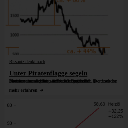
Bissantz denkt nach
Unter Piratenflagge segeln
Pirat zu sein, ist derzeit ziemlich ungefährlich. Die deutsche Marine wetzt allerdings schon die Enterhaken. Dennoch: im Berichtswesen sollten wir Freibeuter sein. In Übereinstimmung mit niemand Geringerem [...]
mehr erfahren