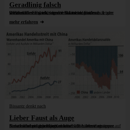
Geradlinig falsch
Ob man die Entwicklung von Staatschulden, Weltbevölkerung oder des Weltklimas logarithmisch oder linear skalieren muss, komme darauf an, was man zeigen will, heißt es. Falsch, sagen wir. Lineare Skalen [...]
mehr erfahren
Bissantz denkt nach
Lieber Faust als Auge
Nase voll von Lügendiagrammen? Wir haben eine Faustformel programmiert, mit der sich Liniendiagramme auf ihren Wahrheitsgehalt prüfen lassen. Vier Werte eintippen und man ist meist schlauer als der [...]