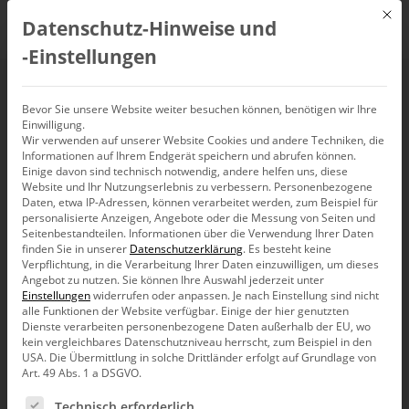
Mit d
Datenschutz-Hinweise und
DE
‑Einstellungen
Logarithmische
Bevor Sie unsere Website weiter besuchen können, benötigen wir Ihre
Einwilligung.
Skalierung
Wir verwenden auf unserer Website Cookies und andere Techniken, die
Informationen auf Ihrem Endgerät speichern und abrufen können.
Einige davon sind technisch notwendig, andere helfen uns, diese
Website und Ihr Nutzungserlebnis zu verbessern.
Personenbezogene
Daten, etwa IP-Adressen, können verarbeitet werden, zum Beispiel für
personalisierte Anzeigen, Angebote oder die Messung von Seiten und
Seitenbestandteilen.
Informationen über die Verwendung Ihrer Daten
finden Sie in unserer
Datenschutzerklärung
.
Es besteht keine
Verpflichtung, in die Verarbeitung Ihrer Daten einzuwilligen, um dieses
Angebot zu nutzen.
Sie können Ihre Auswahl jederzeit unter
Einstellungen
widerrufen oder anpassen.
Je nach Einstellung sind nicht
alle Funktionen der Website verfügbar. Einige der hier genutzten
Dienste verarbeiten personenbezogene Daten außerhalb der EU, wo
kein vergleichbares Datenschutzniveau herrscht, zum Beispiel in den
USA. Die Übermittlung in solche Drittländer erfolgt auf Grundlage von
Art. 49 Abs. 1 a DSGVO.
Es folgt eine Liste der Service-Gruppen, für die eine Ein
Technisch erforderlich