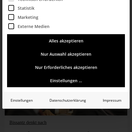
Bella berät
Statistik
Marketing
Kick mal
Externe Medien
Bürohund Bella bloggt über die Wichtigkeit des Logarithmuses in der Datenvisualisierung.
mehr erfahren
Alles akzeptieren
Nur Auswahl akzeptieren
Nur Erforderliches akzeptieren
Einstellungen …
Einstellungen
Datenschutzerklärung
Impressum
Bissantz denkt nach