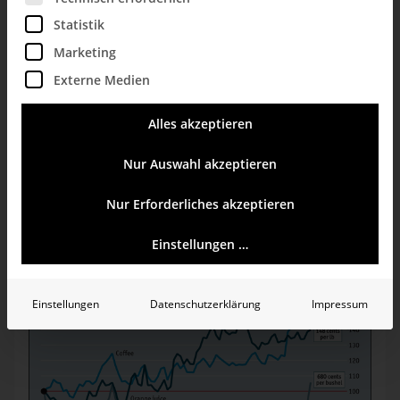
Statistik
Marketing
Externe Medien
Alles akzeptieren
Quelle: Wall Street Journal, links
06.01.2012
, rechts
Nur Auswahl akzeptieren
01.12.2010
.
Nur Erforderliches akzeptieren
Hier hat man so ausgerechnet: Wie weit sind alle Werte vom
Januar 2010 (links) und vom Januar 2005 (rechts) weg? In
Prozent. Der Anfang ist 0 Prozent. Wie groß waren da die
Einstellungen …
Unterschiede? Sieht man nicht mehr.
Einstellungen
Datenschutzerklärung
Impressum