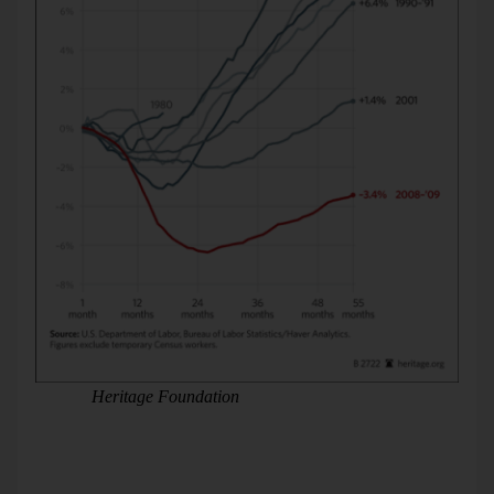
Quelle:
Heritage Foundation
, 30.08.2012.
Hier hat man ausgeschnitten und zusammengeklebt. Alle
Linien fangen eigentlich woanders an: in den 60ern, 70ern,
80ern usw. In der Grafik fangen alle am gleichen Punkt an.
Wie groß waren da die Unterschiede? Sieht man nicht mehr.