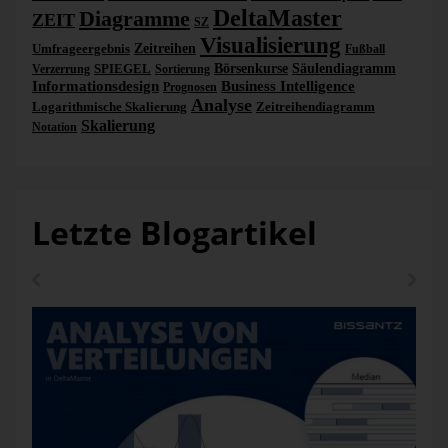
DeltaMaster
Diagramme
ZEIT
SZ
Visualisierung
Umfrageergebnis
Zeitreihen
Fußball
SPIEGEL
Börsenkurse
Säulendiagramm
Verzerrung
Sortierung
Informationsdesign
Business Intelligence
Prognosen
Analyse
Logarithmische Skalierung
Zeitreihendiagramm
Skalierung
Notation
Letzte Blogartikel