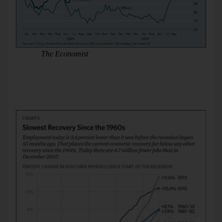
Quelle:
The Economist
, 04.08.2010.
Hier hat man so ausgerechnet: Alle Werte werden durch
Januar 2009 geteilt. Und mit 100 malgenommen. Der
Anfang ist 100. Wie groß waren da die Unterschiede? Sieht
man nicht mehr.