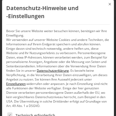
Mit d
Datenschutz-Hinweise und
DE
‑Einstellungen
Verschwindex
Bevor Sie unsere Website weiter besuchen können, benötigen wir Ihre
Einwilligung.
Wir verwenden auf unserer Website Cookies und andere Techniken, die
Index ist Verschwindex
Informationen auf Ihrem Endgerät speichern und abrufen können.
Einige davon sind technisch notwendig, andere helfen uns, diese
Website und Ihr Nutzungserlebnis zu verbessern.
Personenbezogene
Daten, etwa IP-Adressen, können verarbeitet werden, zum Beispiel für
personalisierte Anzeigen, Angebote oder die Messung von Seiten und
Entwicklungen vergleichen ist schwierig. Indexierung kann
Seitenbestandteilen.
Informationen über die Verwendung Ihrer Daten
helfen. Kann man so oder so ausrechnen. Bei allen gleich:
finden Sie in unserer
Datenschutzerklärung
.
Es besteht keine
Alles wird mit demselben Zeitpunkt verglichen. Den muss
Verpflichtung, in die Verarbeitung Ihrer Daten einzuwilligen, um dieses
man gut aussuchen. Bei allen gleich: Die Unterschiede am
Angebot zu nutzen.
Sie können Ihre Auswahl jederzeit unter
Anfang siehst Du nicht mehr. Kannst Du Dir nicht
Einstellungen
widerrufen oder anpassen.
Je nach Einstellung sind nicht
aussuchen. Also Vorsicht.
alle Funktionen der Website verfügbar. Einige der hier genutzten
Dienste verarbeiten personenbezogene Daten außerhalb der EU, wo
Schau mal.
kein vergleichbares Datenschutzniveau herrscht, zum Beispiel in den
USA. Die Übermittlung in solche Drittländer erfolgt auf Grundlage von
Art. 49 Abs. 1 a DSGVO.
Es folgt eine Liste der Service-Gruppen, für die eine Ein
Technisch erforderlich