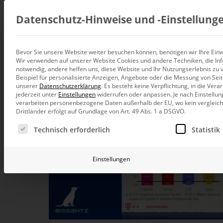
Beratung
Datenschutz-Hinweise und ‑Einstellung
Bevor Sie unsere Website weiter besuchen können, benötigen wir Ihre Einwi
Wir verwenden auf unserer Website Cookies und andere Techniken, die Inf
Datenintegration
notwendig, andere helfen uns, diese Website und Ihr Nutzungserlebnis zu 
Individuelle Datenarchitektur-Beratun
Beispiel für personalisierte Anzeigen, Angebote oder die Messung von Sei
unserer
Datenschutzerklärung
.
Es besteht keine Verpflichtung, in die Ver
BI und Analytics
jederzeit unter
Einstellungen
widerrufen oder anpassen.
Je nach Einstellun
Ganzheitliche Data-Analytics-Beratun
verarbeiten personenbezogene Daten außerhalb der EU, wo kein vergleichb
Drittländer erfolgt auf Grundlage von Art. 49 Abs. 1 a DSGVO.
Planung und Steuerung
Es folgt eine Liste der Service-Gruppen, für die eine Ei
Planung, Forecasting und Simulation
Technisch erforderlich
Statistik
KI und Advanced Analytics
KI-Beratung für Controlling und BI
Einstellungen
Betrieb und Weiterentwickl
Betrieb Ihrer BI-Systeme in der Cloud