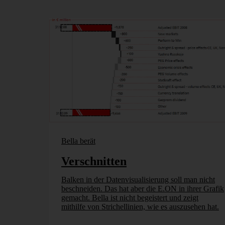
Bella berät
Verschnitten
Balken in der Datenvisualisierung soll man nicht
beschneiden. Das hat aber die E.ON in ihrer Grafik
gemacht. Bella ist nicht begeistert und zeigt
mithilfe von Strichellinien, wie es auszusehen hat.