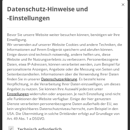
Mit d
Datenschutz-Hinweise und
DE
‑Einstellungen
Blickverlaufen?
Bevor Sie unsere Website weiter besuchen können, benötigen wir Ihre
Einwilligung.
Wir verwenden auf unserer Website Cookies und andere Techniken, die
Legenden meiden
Informationen auf Ihrem Endgerät speichern und abrufen können.
Einige davon sind technisch notwendig, andere helfen uns, diese
Website und Ihr Nutzungserlebnis zu verbessern.
Personenbezogene
Daten, etwa IP-Adressen, können verarbeitet werden, zum Beispiel für
personalisierte Anzeigen, Angebote oder die Messung von Seiten und
Herrchen macht ein
Webinar
. Zu seinem
Whitepaper
.
Seitenbestandteilen.
Informationen über die Verwendung Ihrer Daten
Er sagt: Wirtschaftsnachrichten sind doof. Für Controller.
finden Sie in unserer
Datenschutzerklärung
.
Es besteht keine
Weil Wirtschaftsnachrichten ein schlechtes Vorbild sind für
Verpflichtung, in die Verarbeitung Ihrer Daten einzuwilligen, um dieses
Diagramme. Mir ist das
nochmal
zwischen die Pfoten
Angebot zu nutzen.
Sie können Ihre Auswahl jederzeit unter
Einstellungen
widerrufen oder anpassen.
Je nach Einstellung sind nicht
gekommen. Beschäftigt mich immer noch. Kuck mal.
alle Funktionen der Website verfügbar. Einige der hier genutzten
Dienste verarbeiten personenbezogene Daten außerhalb der EU, wo
kein vergleichbares Datenschutzniveau herrscht, zum Beispiel in den
USA. Die Übermittlung in solche Drittländer erfolgt auf Grundlage von
Art. 49 Abs. 1 a DSGVO.
Es folgt eine Liste der Service-Gruppen, für die eine Ein
Technisch erforderlich