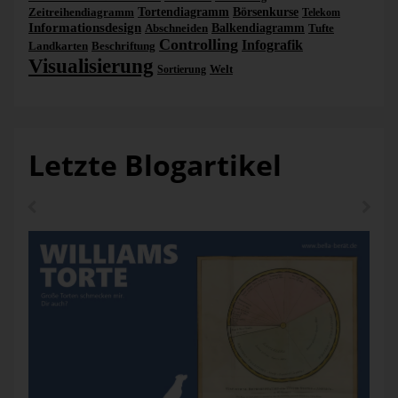
Zeitreihendiagramm
Tortendiagramm
Börsenkurse
Telekom
Informationsdesign
Abschneiden
Balkendiagramm
Tufte
Controlling
Infografik
Landkarten
Beschriftung
Visualisierung
Welt
Sortierung
Letzte Blogartikel