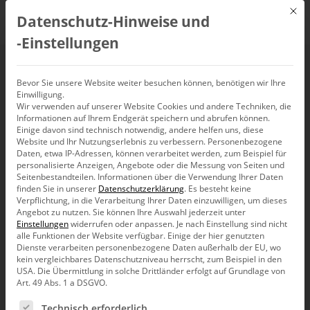
Mit d
Datenschutz-Hinweise und
DE
‑Einstellungen
Handelsblatt
Bevor Sie unsere Website weiter besuchen können, benötigen wir Ihre
Einwilligung.
Wir verwenden auf unserer Website Cookies und andere Techniken, die
Informationen auf Ihrem Endgerät speichern und abrufen können.
Einige davon sind technisch notwendig, andere helfen uns, diese
Website und Ihr Nutzungserlebnis zu verbessern.
Personenbezogene
Daten, etwa IP-Adressen, können verarbeitet werden, zum Beispiel für
personalisierte Anzeigen, Angebote oder die Messung von Seiten und
Seitenbestandteilen.
Informationen über die Verwendung Ihrer Daten
finden Sie in unserer
Datenschutzerklärung
.
Es besteht keine
Verpflichtung, in die Verarbeitung Ihrer Daten einzuwilligen, um dieses
Angebot zu nutzen.
Sie können Ihre Auswahl jederzeit unter
Einstellungen
widerrufen oder anpassen.
Je nach Einstellung sind nicht
alle Funktionen der Website verfügbar. Einige der hier genutzten
Dienste verarbeiten personenbezogene Daten außerhalb der EU, wo
kein vergleichbares Datenschutzniveau herrscht, zum Beispiel in den
USA. Die Übermittlung in solche Drittländer erfolgt auf Grundlage von
Art. 49 Abs. 1 a DSGVO.
Es folgt eine Liste der Service-Gruppen, für die eine Ein
Bella berät
Technisch erforderlich