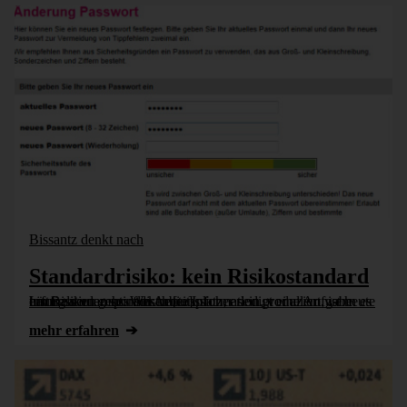
Bissantz denkt nach
Standardrisiko: kein Risikostandard
Information muss fluktuationssicher sein, vor allem wenn es um Risiken geht: Wer heute Information produziert, ist heute häufig neu an seinem Arbeitsplatz, erledigt eine Aufgabe erstmals oder sporadisch [...]
mehr erfahren