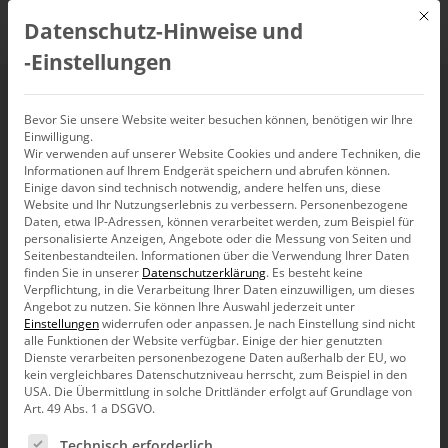
Mit d
Datenschutz-Hinweise und
DE
‑Einstellungen
Mensch zum messen
Bevor Sie unsere Website weiter besuchen können, benötigen wir Ihre
Einwilligung.
Wir verwenden auf unserer Website Cookies und andere Techniken, die
Informationen auf Ihrem Endgerät speichern und abrufen können.
Einige davon sind technisch notwendig, andere helfen uns, diese
Website und Ihr Nutzungserlebnis zu verbessern.
Personenbezogene
Daten, etwa IP-Adressen, können verarbeitet werden, zum Beispiel für
personalisierte Anzeigen, Angebote oder die Messung von Seiten und
Seitenbestandteilen.
Informationen über die Verwendung Ihrer Daten
finden Sie in unserer
Datenschutzerklärung
.
Es besteht keine
Verpflichtung, in die Verarbeitung Ihrer Daten einzuwilligen, um dieses
Angebot zu nutzen.
Sie können Ihre Auswahl jederzeit unter
Einstellungen
widerrufen oder anpassen.
Je nach Einstellung sind nicht
alle Funktionen der Website verfügbar. Einige der hier genutzten
Dienste verarbeiten personenbezogene Daten außerhalb der EU, wo
kein vergleichbares Datenschutzniveau herrscht, zum Beispiel in den
USA. Die Übermittlung in solche Drittländer erfolgt auf Grundlage von
Art. 49 Abs. 1 a DSGVO.
Es folgt eine Liste der Service-Gruppen, für die eine Ein
Bella berät
Technisch erforderlich