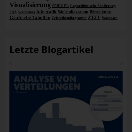
Visualisierung
SPIEGEL
Logarithmische Skalierung
Infografik
FAZ
Säulendiagramm
Börsenkurse
Verzerrung
ZEIT
Grafische Tabellen
Zeitreihendiagramm
Prognosen
Letzte Blogartikel