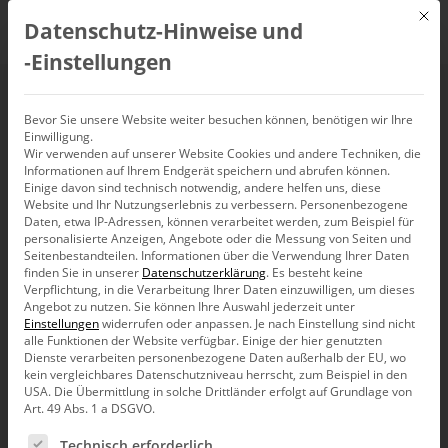
Mit d
Datenschutz-Hinweise und
DE
‑Einstellungen
Spaßleins 2.0
Bevor Sie unsere Website weiter besuchen können, benötigen wir Ihre
Einwilligung.
Wir verwenden auf unserer Website Cookies und andere Techniken, die
Symbole meiden
Informationen auf Ihrem Endgerät speichern und abrufen können.
Einige davon sind technisch notwendig, andere helfen uns, diese
Website und Ihr Nutzungserlebnis zu verbessern.
Personenbezogene
Daten, etwa IP-Adressen, können verarbeitet werden, zum Beispiel für
personalisierte Anzeigen, Angebote oder die Messung von Seiten und
Ich hatte das Handelsblatt geschimpft. Vor 2 Jahren. Weil es
Seitenbestandteilen.
Informationen über die Verwendung Ihrer Daten
Spaßleins
malt. Das ist Gekritzel, das aussehen will wie
finden Sie in unserer
Datenschutzerklärung
.
Es besteht keine
Sparklines. Schau mal.
Verpflichtung, in die Verarbeitung Ihrer Daten einzuwilligen, um dieses
Angebot zu nutzen.
Sie können Ihre Auswahl jederzeit unter
Einstellungen
widerrufen oder anpassen.
Je nach Einstellung sind nicht
alle Funktionen der Website verfügbar. Einige der hier genutzten
Dienste verarbeiten personenbezogene Daten außerhalb der EU, wo
kein vergleichbares Datenschutzniveau herrscht, zum Beispiel in den
USA. Die Übermittlung in solche Drittländer erfolgt auf Grundlage von
Art. 49 Abs. 1 a DSGVO.
Es folgt eine Liste der Service-Gruppen, für die eine Ein
Technisch erforderlich