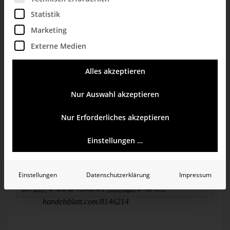
Statistik
Marketing
Externe Medien
Quelle: handelsblatt.com/4066396, 15.04.2011 (
damals
)
.
Alles akzeptieren
Jetzt ist es anders. Schau mal.
Nur Auswahl akzeptieren
Nur Erforderliches akzeptieren
Einstellungen …
Einstellungen
Datenschutzerklärung
Impressum
Quelle:
handelsblatt.com/8146214
, 30.04.2013.
Kein Gekritzel mehr. Aber immer noch keine Sparkline. Ich
pass weiter auf.