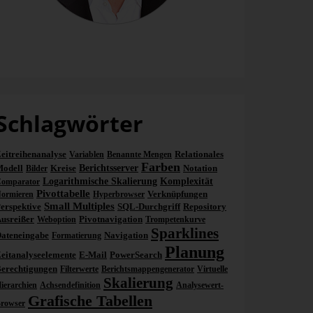
Dr. Gerald Butterwegge
roduktliebhaber
Schlagwörter
eitreihenanalyse
Relationales
Variablen
Benannte Mengen
Farben
odell
Kreise
Berichtsserver
Notation
Bilder
Logarithmische Skalierung
Komplexität
omparator
Pivottabelle
Verknüpfungen
ormieren
Hyperbrowser
Small Multiples
erspektive
SQL-Durchgriff
Repository
usreißer
Pivotnavigation
Weboption
Trompetenkurve
Sparklines
ateneingabe
Navigation
Formatierung
Planung
eitanalyseelemente
E-Mail
PowerSearch
erechtigungen
Filterwerte
Berichtsmappengenerator
Virtuelle
Skalierung
ierarchien
Achsendefinition
Analysewert-
Grafische Tabellen
rowser