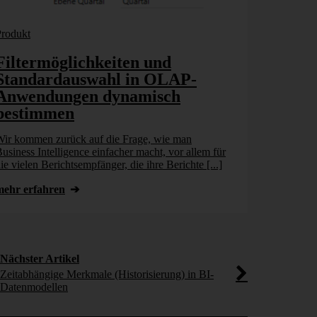
Produkt
Clicks
Filtermöglichkeiten und
Standar
Standardauswahl in OLAP-
relatio
Anwendungen dynamisch
dynamis
bestimmen
Relationale 
Datenwürfel 
ir kommen zurück auf die Frage, wie man
Tabellen eine
usiness Intelligence einfacher macht, vor allem für
Beispiel [...]
ie vielen Berichtsempfänger, die ihre Berichte [...]
mehr erfahr
mehr erfahren
Nächster Artikel
Zeitabhängige Merkmale (Historisierung) in BI-
Datenmodellen