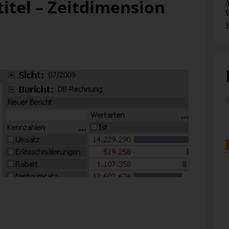
titel – Zeitdimension
A
V
„DB-Rechnung“ geöffnet. Wie die Sichtbeschreibung im
eder. In der
Berichtsmappe
ist das aber nicht erkennbar.
rt“ hineinschreiben, müssten wir das alle paar Wochen
 Mühe (und das Risiko, es zu vergessen).
n die entsprechende Option aus dem Kontextmenü. Der
 werden. Die Variable für den aktuellen Zeitpunkt heißt