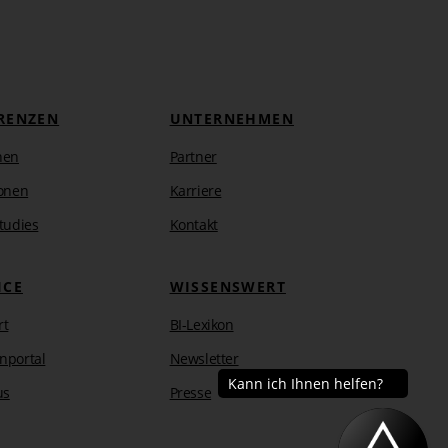
RENZEN
UNTERNEHMEN
hen
Partner
onen
Karriere
tudies
Kontakt
ICE
WISSENSWERT
rt
BI-Lexikon
nportal
Newsletter
us
Presse