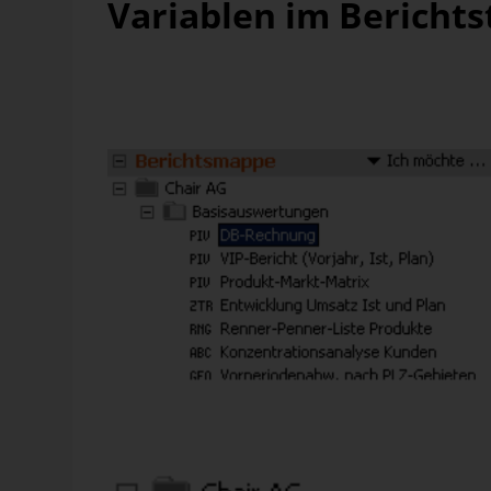
Variablen im Berichts
In der nebenstehenden Berichtsmappe ist der Bericht 
Fenster
Bericht
zeigt, gibt er die Werte für Juli 2009 wi
Würden wir den Bericht umbenennen und den Monat „ha
erneut tun. Durch die Variablen ersparen wir uns diese
Zum Umbenennen drücken Sie die Taste
F2
oder wähle
Name kann jetzt direkt in der
Berichts
mappe
bearbeitet
„{cp}“ (
c
urrent
p
eriod).