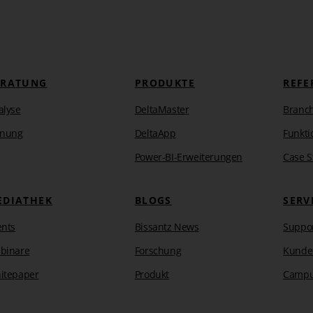
erten Sicht gespeichert wird, hier für den August,
omatisch. Das gilt auch, wenn zum Beispiel der
icht aktualisiert.
r häufiger Anwendungsfall. Neben „{cp}“ stehen zahlreiche
ERATUNG
PRODUKTE
REFE
eils aktuellen (im Bericht gespeicherten) Zeitpunkt zu
usammenhang mit
Zeitanaly
seelementen
vor, die ausführlich
alyse
DeltaMaster
Branc
 dort findet sich eine Tabelle mit Beispielen für die
anung
DeltaApp
Funkti
Power-BI-Erweiterungen
Case S
EDIATHEK
BLOGS
SERV
ents
Bissantz News
Suppo
binare
Forschung
Kunde
itepaper
Produkt
Camp