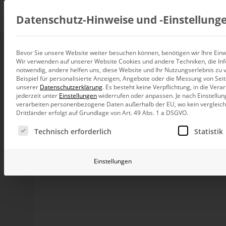
Beratung
Datenschutz-Hinweise und ‑Einstellung
Bevor Sie unsere Website weiter besuchen können, benötigen wir Ihre Einwi
Berichte variabel 
Wir verwenden auf unserer Website Cookies und andere Techniken, die Inf
Datenintegration
notwendig, andere helfen uns, diese Website und Ihr Nutzungserlebnis zu 
Individuelle Datenarchitektur-Beratun
Beispiel für personalisierte Anzeigen, Angebote oder die Messung von Sei
unserer
Datenschutzerklärung
.
Es besteht keine Verpflichtung, in die Ver
BI und Analytics
jederzeit unter
Einstellungen
widerrufen oder anpassen.
Je nach Einstellun
Ganzheitliche Data-Analytics-Beratun
verarbeiten personenbezogene Daten außerhalb der EU, wo kein vergleichb
Liebe Datenanalysten,
Drittländer erfolgt auf Grundlage von Art. 49 Abs. 1 a DSGVO.
Planung und Steuerung
der Mensch liebt die Maschine. Bereits die Griech
Es folgt eine Liste der Service-Gruppen, für die eine Ei
Planung, Forecasting und Simulation
Technisch erforderlich
Statistik
analoge Rechner. Wohl haben sie auch mechanisch
zu unterhalten. 1738 stellte der französische Erfin
KI und Advanced Analytics
lebensgroßen, mechanischen Flötenspieler vor. Sein
KI-Beratung für Controlling und BI
Einstellungen
Lieder. Die Gelehrten der Académie des Sciences st
„Der Sandmann“ von E. T. A. Hoffmann verliebt sic
Betrieb und Weiterentwickl
in ein reizendes Automaten-Fräulein. Wir interpre
Betrieb Ihrer BI-Systeme in der Cloud
unsere Faszination für die Maschine erklären. Kult
Auch in der Entwicklung von DeltaMaster zeigen w
mehr oder weniger zu überlassen. Vielfach bewährt 
Mühe nimmt und Routine erleichtert. Dabei gilt es, d