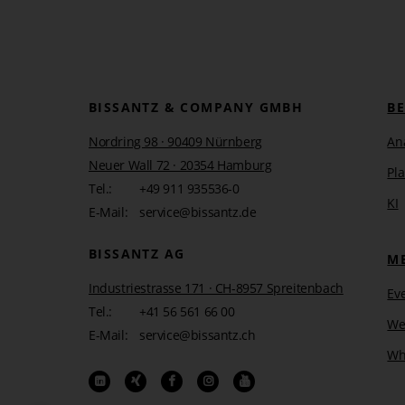
Sobald der Bericht mit einer in der Zeitdimension geänd
erscheint ebendieser Zeitpunkt im Berichtsnamen – aut
Berichtsserver
oder der
Berichts
mappengenerator
die S
Die Zeit im Berichtstitel widerzuspiegeln, ist ein seh
BISSANTZ & COMPANY GMBH
B
weitere Variablen zur Verfügung, die ausgehend vom jew
anderen Zeitangaben führen. Sie kommen auch im Z
Nordring 98 · 90409 Nürnberg
An
in den
DeltaMaster clicks! 08/2007
beschrieben sind;
Neuer Wall 72 · 20354 Hamburg
Pl
Zeitvariablen.
Tel.:
+49 911 935536-0
KI
E-Mail:
service@bissantz.de
BISSANTZ AG
M
Industriestrasse 171 · CH-8957 Spreitenbach
Ev
Tel.:
+41 56 561 66 00
We
E-Mail:
service@bissantz.ch
Wh