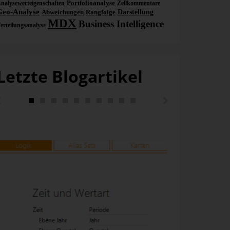
Portfolioanalyse
nalysewerteigenschaften
Zellkommentare
Geo-Analyse
Abweichungen
Rangfolge
Darstellung
MDX
Business Intelligence
erteilungsanalyse
Letzte Blogartikel