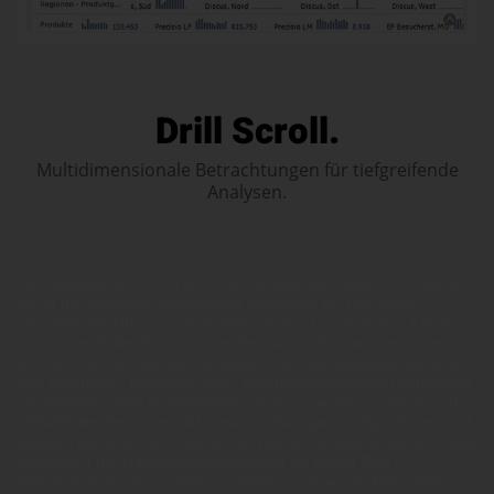
Drill Scroll.
Multidimensionale Betrachtungen für tiefgreifende
Analysen.
Der semantische Zoom liefert im Bedarfsfall Details zur Historie,
die in der Sparkline komprimiert dargestellt ist. Der Zoom
erweitert den Blick gewissermaßen in der Horizontalen. Ebenso
ist ein „vertikaler Zoom“ wünschenswert: Man möchte wissen,
wie sich ein Wert auf die Elemente von Handlungsdimensionen
wie Produkten, Regionen oder Organisationseinheiten aufgliedert.
Dementsprechend kombinierten wir den Sparkticker mit den aus
DeltaMaster bekannten KI-basierten Navigationsalgorithmen und
nannten das Ergebnis Drill Scroll. Durch Interaktion mit der Maus
lassen sich die Handlungsdimensionen im selben Bild
durchschalten oder verketten – ähnlich, wie wir es Jahre später,