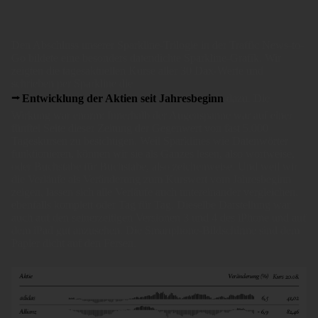
Den Abschluss unserer Sparkline-Trilogie in der Traffic News-to-
Go bildete eine besonders datendichte Sparkline-Grafik. Wir
zeigten die tagesaktuellen Kurse aller 30 Dax-Werte und
schrieben per Sparkline die
Entwicklung der Aktien seit Jahresbeginn
dazu. Die
Wirkung war enorm: Innerhalb der Augenspanne war auf einer
fünftel Seite dieser Zeitung der Gegenwert von fast 5.000
Tageskursen zu besichtigen. Weil Sparklines wie Datenwörter
funktionieren, können wir sie als Ganzes lesen, also wortweise,
oder Buchstabe für Buchstabe, also zeichenweise. Und weil wir
die Verläufe als Veränderung zum Kurswert vom Jahresbeginn
zeigen, lassen sich alle Verläufe auch untereinander vergleichen,
ebenfalls komplett oder Tag für Tag. Dieselbe Darstellung war
auch auf den seinerzeitigen Versionen 3 und 4 des iPhone und auf
dem iPad gut anzusehen. Die Smartphone-Bildschirme sind dem
Papier dicht auf den Fersen.