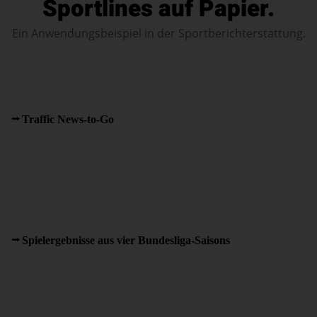
Sportlines auf Papier.
Ein Anwendungsbeispiel in der Sportberichterstattung.
Im Jahr 2010 nahmen wir gemeinsam mit einem Studienfreund
eine für uns neue Perspektive ein. In seinem Berliner Magazin
Traffic News-to-Go
gingen wir experimentell der Frage nach,
welche neue Informationsqualität sich die Druckmedien durch
Sparklines erschließen könnten. Eine Zeitung kann Sparklines
besonders gut produzieren: Papier lässt sich in hoher Auflösung
bedrucken und ist dabei leicht zu lesen. Am Bildschirm hingegen
geht schnell der Platz aus; was gleichzeitig zu sehen sein sollte,
passt einfach nicht hin.
Wir begannen mit dem Sport: In der Juni-Ausgabe der Traffic
News-to-Go druckten wir die
Spielergebnisse aus vier Bundesliga-Saisons
mit je einer
Reihe von „Fähnchen“ je Verein und Saison ab. Die Fähnchen
stehen für die Spielergebnisse. Ein Fähnchen oben: Spiel
gewonnen, ein Fähnchen unten: verloren; ein Strich in der Mitte:
unentschieden. Daraus entstehen Muster, die den Saisonverlauf
für eine Mannschaft wiedergeben. Das benötigt überraschend