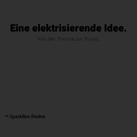
Edward Tufte, Beautiful Evidence, Seite 46-63.
Eine elektrisierende Idee.
Von der Theorie zur Praxis.
Seit William Playfair (1759-1823) abstrakte volkswirtschaftliche
Daten in den ersten Linien-, Säulen-, Balken-, Kreis- und
Tortendiagrammen mit Mitteln der Geometrie veranschaulichte,
hat es kein neues Format mehr mit ähnlicher Bedeutung fürs
Business Intelligence gegeben.
Zumindest ist das unsere Ansicht. Wir waren elektrisiert und
machten uns im Sommer 2004 ans Werk, entwickelten eigene
Formate, schrieben für unsere Kunden einen
Sparkline-Duden
, entwickelten einen Sparkline-Font,
integrierten Sparklines in unsere Software und einiges andere
mehr.