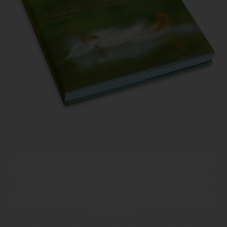
“A sparkline is a small intense, simple, word-sized graphic with
typographic resolution. Sparklines mean that graphics are no
longer cartoonish special occasions with captions and boxes,
but rather sparkline graphics can be everywhere a word or
number can be: embedded in a sentence, table, headline, map,
spreadsheet, graphic. Data graphics should have the resolution
of typography.”