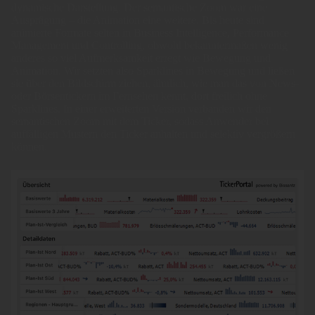
dynamische Darstellung. Der semantische Zoom war eine
Ausprägung – die Animation eine weitere. Bis heute sind
animierte Formate selten in Business Intelligence, Performance
Management und Controlling, obwohl bekanntermaßen wenig
anderes so viel Aufmerksamkeit erregt wie Bewegung und
Animation. Wir setzten also Sparklines in Bewegung und ließen
sie über den Bildschirm ziehen, ähnlich, wie man das von News-
oder Börsentickern im Fernsehen kennt, dort freilich ohne
Sparklines. In einer erweiterten Version verbanden wir den
semantischen Zoom mit dem Ticker, sodass Anwender bei
auffälligen Mustern den Ticker anhalten und selektiv vergrößern
können.