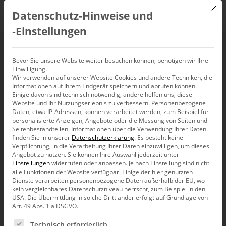
Mit d
Datenschutz-Hinweise und
DE
‑Einstellungen
Sparklines.
Bevor Sie unsere Website weiter besuchen können, benötigen wir Ihre
Visuelle Revolution der Wortgrafik.
Einwilligung.
Wir verwenden auf unserer Website Cookies und andere Techniken, die
Informationen auf Ihrem Endgerät speichern und abrufen können.
Einige davon sind technisch notwendig, andere helfen uns, diese
Website und Ihr Nutzungserlebnis zu verbessern.
Personenbezogene
Sparklines integrieren die Zeit in Tabellen. Damit nehmen
Daten, etwa IP-Adressen, können verarbeitet werden, zum Beispiel für
Aussagekraft und Informationsdichte enorm zu. Unsere Software
personalisierte Anzeigen, Angebote oder die Messung von Seiten und
Seitenbestandteilen.
Informationen über die Verwendung Ihrer Daten
DeltaMaster
ist ein Pionierprodukt in Sachen Sparklines.
finden Sie in unserer
Datenschutzerklärung
.
Es besteht keine
Verpflichtung, in die Verarbeitung Ihrer Daten einzuwilligen, um dieses
Sie bietet einige patentierte und enorm wichtige Details für den
Angebot zu nutzen.
Sie können Ihre Auswahl jederzeit unter
richtigen Umgang mit diesem neuen Diagrammformat.
Einstellungen
widerrufen oder anpassen.
Je nach Einstellung sind nicht
alle Funktionen der Website verfügbar. Einige der hier genutzten
Dienste verarbeiten personenbezogene Daten außerhalb der EU, wo
kein vergleichbares Datenschutzniveau herrscht, zum Beispiel in den
USA. Die Übermittlung in solche Drittländer erfolgt auf Grundlage von
Zeitreihen in Wortgröße.
Art. 49 Abs. 1 a DSGVO.
Es folgt eine Liste der Service-Gruppen, für die eine Ein
Technisch erforderlich
Definition und Konzept im Überblick.