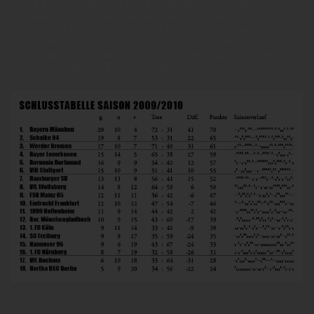
wenig Platz; die üblichen Ergebnistabellen werden durch
Sparklines kaum größer, die Datendichte aber steigt enorm. Wir
brachten die 1.200 Spiele von vier Saisons unter. Das steht im
Gegensatz zu den üblichen Momentaufnahmen aus der
Tageszeitung. Sparklines erklären die Entwicklung mit allen
Ereignissen, die zum Ergebnis geführt haben.