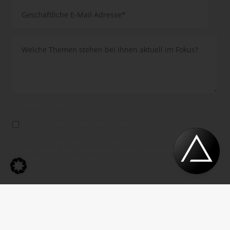
* Pflichtangaben
Ja, ich bin einverstanden, dass Sie meine Angaben verwenden, um
mir weitere Informationen zu Ihren Produkten, Leistungen und
Veranstaltungen per E-Mail zuzusenden. Diese Einwilligung gilt bis
auf Widerruf. Die Datenschutzerklärung sowie die Information
gemäß Art. 13 DSGVO habe ich zur Kenntnis genom­men.
*