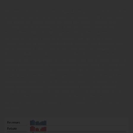
Für gewöhnlich funktionieren Sparklines ganz wunderbar in ihrer
Reduktion. Nur der letzte, neueste, wichtigste Wert ist beschriftet.
Das grafische Muster eines Auf und Ab, eines Anstiegs oder
Abstiegs, der Fortsetzung oder Unterbrechung eines Trends
erklärt diesen Wert. Im Managementalltag des Business
Intelligence wendet man sich mitunter aber auch den früheren
Werten zu, die in einer Sparkline nur grafisch repräsentiert, aber
nicht numerisch ausgewiesen sind. Mit unserem semantischen
Zoom schließen wir die Lücke zwischen der komprimierten,
musterhaften Darstellung der Sparkline und einem ausgestalteten
Zeitreihendiagramm. In vordefinierten Stufen wird der Sparkline
mehr Bildschirmplatz zugestanden und dieser schrittweise für
zusätzliche Datenbeschriftung genutzt. Die Vergrößerung ist so
abgestimmt, dass vergrößerte und beschriftete Sparklines mit
ihren unvergrößerten Nachbarn in ihren grafischen Mustern
vergleichbar bleiben. Der semantische Zoom liefert stufenweise
nicht nur die Istwerte, sondern auch die typischerweise
interessierenden prozentualen Abweichungen von Periode zu
Periode.