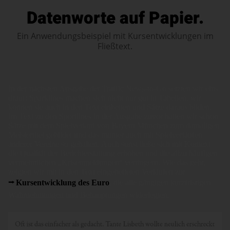
Datenworte auf Papier.
Ein Anwendungsbeispiel mit Kursentwicklungen im
Fließtext.
In der nächsten Ausgabe der Traffic News-to-Go setzten wir eins
drauf: Sparklines machen sich nicht nur gut in Tabellen, wir
können sie auch in den Text einbetten und Sätze daraus bilden.
Im Text zu den Sportlines in der Ausgabe zuvor hatten wir schon
Sätze mit dem Spielverlauf von Bayern München zum damaligen
Meistertitel gebildet und das munter auch mit Spielverläufen
anderer Vereine so gehalten. Auch sonst ließe sich mit Kontext
die Qualität der Berichterstattung erhöhen und die allzu häufigen
vermeintlichen „Krisenmeldungen“ verringern. Wie das geht,
zeigten wir mit in den Text eingebetteten Verläufen zur
Kursentwicklung des Euro
, die alle gängigen kurzfristigen
Wahrnehmungen und Behauptungen widerlegten.