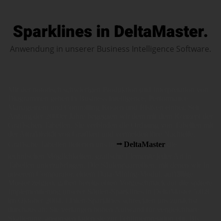
Sparklines in DeltaMaster.
Anwendung in unserer Business Intelligence Software.
Mit der notorisch schwierigen Produktion und Interpretation von
Diagrammen gehen in Business Intelligence, Performance
Management und Controlling Kosten und Risiken einher. Seit
Anfang der 2000er Jahre begegnen wir dem mit dem Konzept der
Grafischen Tabellen. Sie verbinden die Ordnung von Tabellen mit
der Attraktivität von Grafiken und vermeiden ihre Nachteile.
Grafische Tabellen lieferten uns in
DeltaMaster
die
technischen Möglichkeiten, grafische Elemente jeder Art in
Tabellen unterzubringen. Die Säulenpaarreihen, mit denen wir in
unserem Comparator, einem Data-Mining-Modul, auffällige
Muster zeigten, gaben bereits einen Vorgeschmack auf die spätere
Implementierung unserer Säulen-Sparklines in DeltaMaster 5.0.8
im Oktober 2004. Linien-Sparklines schreckten uns zunächst
durchaus ab: Sie verlangen hohen Aufwand für vergleichbare
Skalierung, ansonsten laden sie zur Fehlinterpretation ein. Bis