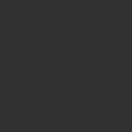
Als Edward Tufte auf seinem Blog den Vorabdruck seines
Sparklines-Kapitels aus Beautiful Evidence publizierte, waren wir
elektrisiert von der übergreifenden Bedeutung des Konzepts.
Grafiken als Worte? Welch großartige Idee – auch außerhalb von
Business Intelligence und Performance Management! Endlich
würde man ganz allgemein die unselige Trennung von Zahl,
Grafik und Wort überwinden, wie sie sich auf dem Computer
immer noch in der Arbeitsteilung von Textverarbeitung,
Tabellenkalkulation und Grafikprogrammen spiegelt, obwohl im
Kopf doch alles zusammengehört. Wir sahen die Chance,
Datendichte populär zu machen, und wollten zur Erkenntnis
beitragen, dass es Tabellen oft am nötigen zeitlichen Kontext fehlt
und Geschäftsdiagrammen an Übersichtlichkeit und Ordnung, um
im Business Intelligence Wirkung zu entfalten. Wie aber
Sparklines für wechselnde Daten erzeugen, wenn man kein
Grafiker und Programmierer ist oder unseren DeltaMaster nicht
hat? Wir bildeten Sparklines in einem TrueType-Font ab, stellten
ihn Ende 2004 ins Netz und wer immer wollte, konnte mit
Wortgrafiken buchstäblich schreiben – anfangs mithilfe einer
Codierungstabelle. Wenig später erweiterten wir die Sparkfonts
auf Tausende von Zeichen für unterschiedliche Säulen und
Liniensegmente. Mit einer Art „Gelenklogik“ erzielten wir
Verbesserungen bei der Darstellung der Linien. Daraus wurde
eines unserer ersten Sparkline-Patente. Mehr zum frühen