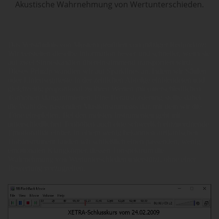
Akustische Wahrnehmung von Wertunterschieden.
Das Verständnis von Mustern profitiert von mäßiger Redundanz:
Wir verstehen dieselbe Information besser und schneller, wenn sie
auf zwei Sinneskanälen übereinstimmend transportiert wird.
Dieses Prinzip wandten wir auf Sparklines an, indem wir Säulen
oder Liniensegmente in der zeitlichen Abfolge einblendeten und
gleichzeitig proportional zu ihren Werten mit unterschiedlichen
Tonhöhen klanganimierten. Eine Herausforderung stellte dabei
die Wahl des passenden Musikinstruments dar, mit dem wir die
Töne einspielten. Bei den meisten Instrumenten geht mit
unterschiedlichen Tonhöhen auch eine schwerlich einzuordnende
Emotionalität einher. In einem wenig bekannten afrikanischen
Holzinstrument fanden wir schließlich einen passenden, wenig
emotionalen Klangkörper, dessen Tonspektrum die
Wahrnehmung von Wertunterschieden unterstützt, ohne einer
Bewertung vorzugreifen.
Video-
Player