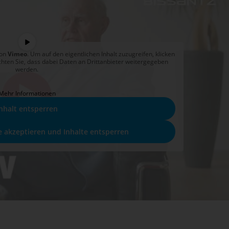
von
Vimeo
. Um auf den eigentlichen Inhalt zuzugreifen, klicken
achten Sie, dass dabei Daten an Drittanbieter weitergegeben
werden.
Mehr Informationen
nhalt entsperren
e akzeptieren und Inhalte entsperren
h mir die Frage: Wohin mit den Ergebnissen? Das Konzept des
s gefunden, bis zu Marktreife und einem stabilen Einsatz unter
 Prototyp war auf die Verarbeitung von 40.000 Datensätzen beschränkt