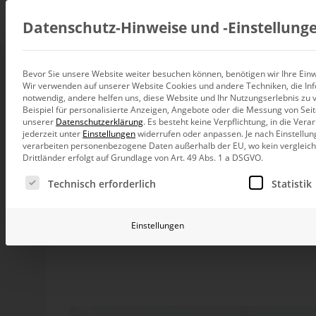
Beratung
Datenschutz-Hinweise und ‑Einstellung
Bevor Sie unsere Website weiter besuchen können, benötigen wir Ihre Einwi
Interview mit Wirt
Wir verwenden auf unserer Website Cookies und andere Techniken, die Inf
Datenintegration
notwendig, andere helfen uns, diese Website und Ihr Nutzungserlebnis zu 
Individuelle Datenarchitektur-Beratun
„Gründlichkeit – m
Beispiel für personalisierte Anzeigen, Angebote oder die Messung von Sei
unserer
Datenschutzerklärung
.
Es besteht keine Verpflichtung, in die Ver
BI und Analytics
jederzeit unter
Einstellungen
widerrufen oder anpassen.
Je nach Einstellun
Ganzheitliche Data-Analytics-Beratun
verarbeiten personenbezogene Daten außerhalb der EU, wo kein vergleichb
Drittländer erfolgt auf Grundlage von Art. 49 Abs. 1 a DSGVO.
Planung und Steuerung
Ohne Professor Peter Mertens, den Mitbegründer de
Es folgt eine Liste der Service-Gruppen, für die eine Ei
Planung, Forecasting und Simulation
Technisch erforderlich
Statistik
nicht vorstellbar. Die Forschungsarbeiten an den v
Unternehmensgründung. Die von ihm vorgelebte Den
KI und Advanced Analytics
KI-Beratung für Controlling und BI
Professor Peter Mertens ist mein Doktorvater und der 
Einstellungen
Leiter Jochen Speyerer und unser langjähriger kaufmän
Betrieb und Weiterentwickl
Mitgesellschafter, unser Consultingleiter Michael West
Betrieb Ihrer BI-Systeme in der Cloud
Studien- und Diplomarbeiter in meinem Promotionspro
SAP, verantwortete. Roland Zimmermann, heute Profes
aufbaute, promovierte am Nachbarlehrstuhl von Profess