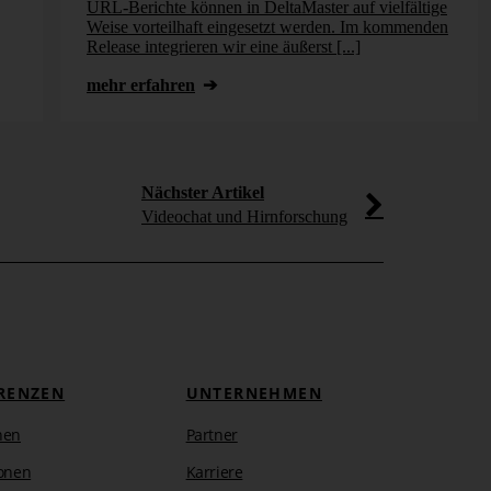
itung
URL-Berichte können in DeltaMaster auf vielfältige
rungen
Weise vorteilhaft eingesetzt werden. Im kommenden
Release integrieren wir eine äußerst [...]
mehr erfahren
Nächster Artikel
Videochat und Hirnforschung
RENZEN
UNTERNEHMEN
hen
Partner
er
onen
Karriere
.