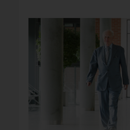
geblieben wäre. Aber nach drei Monaten erreichte mich
gegründete Universität Linz. Dort blieb ich drei Jahre. 
2005 emeritiert – scheinbar. In Wirklichkeit bin ich noch
Forschung
e Berichtsnavigation
Ausgaben öffentlic
t den Übergang von
Haushalte für Bild
 zur Entscheidung –