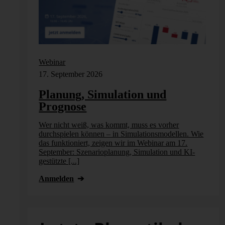
Webinar
17. September 2026
Planung, Simulation und
Prognose
Wer nicht weiß, was kommt, muss es vorher
en. Wie
durchspielen können – in Simulationsmodellen. Wie
7.
das funktioniert, zeigen wir im Webinar am 17.
 KI-
September: Szenarioplanung, Simulation und KI-
gestützte [...]
g
n
Anmelden