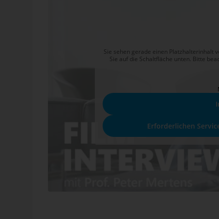
Sie sehen gerade einen Platzhalterinhalt 
Sie auf die Schaltfläche unten. Bitte be
I
Erforderlichen Servic
Nach Abschluss der Forschung am Lehrstuhl stellte ic
universitären Prototyps hatte viel Anklang in der Praxi
Praxisbedingungen war der Weg freilich noch weit. Der