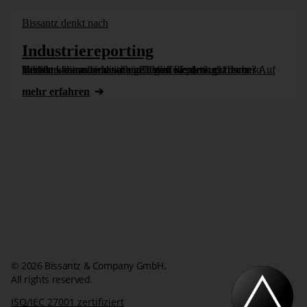
Bissantz denkt nach
Industriereporting
Dürfen wir uns bald auf ein "Lean Reporting" freuen? Auf Berichte, die automatisch generiert werden und dann so bleiben können, wie sie sind? Weil sie dank grafischer Tabellen keine händischen Eingriffe [...]
mehr erfahren
© 2026 Bissantz & Company GmbH.
All rights reserved.
ISO/IEC 27001 zertifiziert