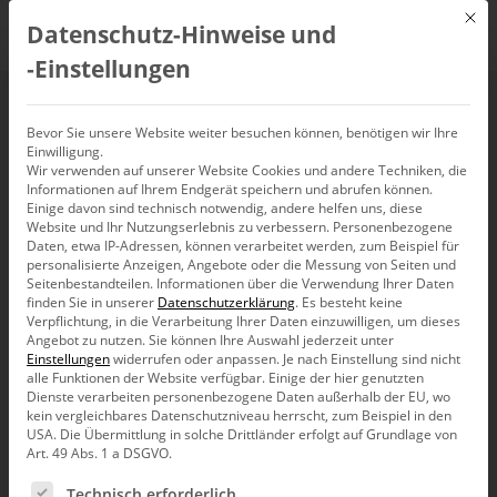
Mit d
Datenschutz-Hinweise und
DE
‑Einstellungen
Industriereporting
Bevor Sie unsere Website weiter besuchen können, benötigen wir Ihre
Einwilligung.
Wir verwenden auf unserer Website Cookies und andere Techniken, die
Informationen auf Ihrem Endgerät speichern und abrufen können.
Einige davon sind technisch notwendig, andere helfen uns, diese
Website und Ihr Nutzungserlebnis zu verbessern.
Personenbezogene
Daten, etwa IP-Adressen, können verarbeitet werden, zum Beispiel für
personalisierte Anzeigen, Angebote oder die Messung von Seiten und
Seitenbestandteilen.
Informationen über die Verwendung Ihrer Daten
finden Sie in unserer
Datenschutzerklärung
.
Es besteht keine
Verpflichtung, in die Verarbeitung Ihrer Daten einzuwilligen, um dieses
Angebot zu nutzen.
Sie können Ihre Auswahl jederzeit unter
Einstellungen
widerrufen oder anpassen.
Je nach Einstellung sind nicht
alle Funktionen der Website verfügbar. Einige der hier genutzten
Dienste verarbeiten personenbezogene Daten außerhalb der EU, wo
kein vergleichbares Datenschutzniveau herrscht, zum Beispiel in den
USA. Die Übermittlung in solche Drittländer erfolgt auf Grundlage von
Art. 49 Abs. 1 a DSGVO.
Es folgt eine Liste der Service-Gruppen, für die eine Ein
Bissantz denkt nach
Technisch erforderlich