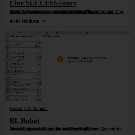
Eine SUCCESS-Story
Seit 2007 wüten wir zusammen mit Rolf Hichert gegen grafische Opulenz und inhaltliche Magersucht im Reporting. Vor kurzem fand unser zehntes gemeinsames „Intensivseminar zum Industrierepor­ting“ [...]
mehr erfahren
Bissantz denkt nach
BI, Robot
Das wichtigste Element für ein wirtschaftlicheres Berichtswesen ist Automation. Dazu braucht es aber weder Controllingroboter noch Künstliche Intelligenz. Gesunder Menschenverstand und ein bisschen [...]