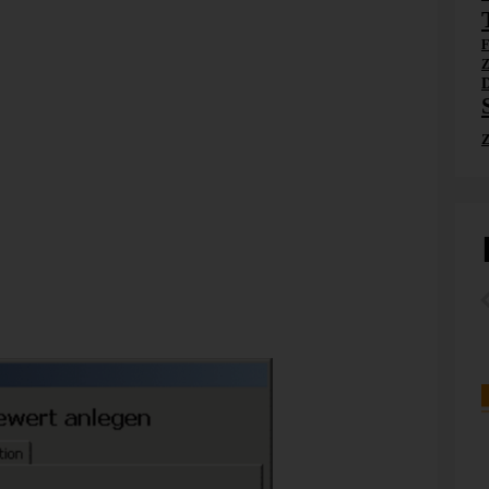
eckungsbeiträgen. Dadurch wird ein ausführlicher Plan-
F
klasse die Karosserievarianten Limousine und Kombi an
Z
iv und Sport. Die Länder, in die man die Fahrzeuge
D
n die Dimensionen des Modells, in dem man die
ck-Deckungsbeiträge vorgibt.
Z
auf den DB, wenn ein Wachstum in der Economy-Class aus
iness-Kunden folgt.
e
werten
angeboten. Sie starten also mit dem Assistenten
Unterschied zu den anderen
Analysewerttypen
legt der
ndern mehrere auf einmal – nämlich alle Größen, für die
stützt zurzeit zwei Varianten: den Ansatz von Professor Dr.
schen Struktureffekten, das wir in den vorliegenden