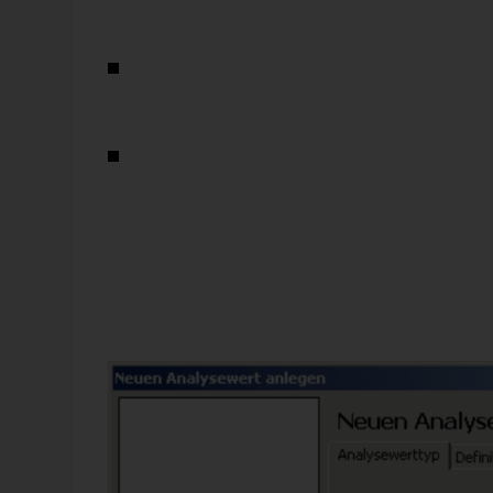
Mengengerüst bewertet man mit detaillierten Plan-D
Ist-Vergleich möglich.
Ein PKW-Hersteller bietet in der gehobenen Mittel
sowie gegen Aufpreis die Ausstattungspakete Exklus
verkauft, die Karosserie und die Ausstattung bilde
Absatzmengen plant und, daraus abgeleitet, die Stü
Bei Fluglinien wirkt die Produktstruktur negativ 
einem geänderten Buchungsverhalten bisheriger Bus
Die DB-Flussrechnung wird Ihnen in Form von
Analys
zum Anlegen neuer Analysewerte (Menü
Modell
). Im 
Assistent nicht nur einen einzelnen Analysewert an, so
die Flussrechnung Ergebnisse liefert. DeltaMaster unter
Jörg Link sowie ein erweitertes Verfahren mit hierarchi
DeltaMaster clicks!
vorstellen wollen.