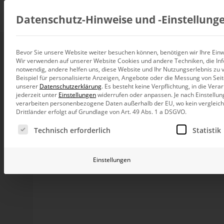
Beratung
Datenschutz-Hinweise und ‑Einstellung
Bevor Sie unsere Website weiter besuchen können, benötigen wir Ihre Einwi
Abweichungsanalys
Wir verwenden auf unserer Website Cookies und andere Techniken, die Inf
Datenintegration
notwendig, andere helfen uns, diese Website und Ihr Nutzungserlebnis zu 
Individuelle Datenarchitektur-Beratun
Deckungsbeitragsf
Beispiel für personalisierte Anzeigen, Angebote oder die Messung von Sei
unserer
Datenschutzerklärung
.
Es besteht keine Verpflichtung, in die Ver
BI und Analytics
jederzeit unter
Einstellungen
widerrufen oder anpassen.
Je nach Einstellun
Ganzheitliche Data-Analytics-Beratun
verarbeiten personenbezogene Daten außerhalb der EU, wo kein vergleichb
Drittländer erfolgt auf Grundlage von Art. 49 Abs. 1 a DSGVO.
Planung und Steuerung
Es folgt eine Liste der Service-Gruppen, für die eine Ei
Planung, Forecasting und Simulation
Technisch erforderlich
Statistik
Liebe Datenanalysten,
KI und Advanced Analytics
zu erklären, was man unter einem Deckungsbeitrag (
KI-Beratung für Controlling und BI
nicht schwer. Ihn in den verschiedenen Aggregation
Einstellungen
anderes. Besonders heikel wird es aber, wenn man 
und erklären soll, woher – bitte schön – eine dabei 
Betrieb und Weiterentwickl
konventionelle DB-Rechnung stiftet mitunter mehr 
Betrieb Ihrer BI-Systeme in der Cloud
Verschiebungen in der Absatzstruktur nicht aufzu
paradoxen Ergebnis kommen, dass sich bei gleiche
Deckungsbeiträge dennoch unterscheiden.