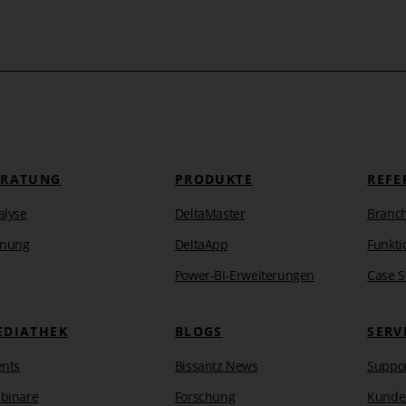
 (Vorjahresvergleich) oder Ähnliches sind denkbar. Da
at und so Werte fehlen oder auf Null gesetzt sind, bietet
hieebenen zu rechnen. Wenn beispielsweise in unserem
e Chrom/Luxusmodelle/Deutschland Süd I“ nicht geplant
ruppe Chrom/Luxusmodelle/Deutschland Süd“ oder
hnet.
ERATUNG
PRODUKTE
REFE
alyse
DeltaMaster
Branc
anung
DeltaApp
Funkti
Power-BI-Erweiterungen
Case S
EDIATHEK
BLOGS
SERV
ents
Bissantz News
Suppo
binare
Forschung
Kunde