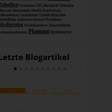
Tabellen
Navigation
SQL-Durchgriff
Weboption
Relationales Modell
ilterwerte
Hyperbrowser
ellkommentare
Formatierung
Virtuelle Hierarchien
arstellung
Perspektive
Analysewert-Browser
Skalierung
Portfolioanalyse
Achsendefinition
Planung
eitanalyseelemente
Berichtsserver
Letzte Blogartikel