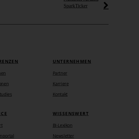
SparkTicker
RENZEN
UNTERNEHMEN
hen
Partner
onen
Karriere
tudies
Kontakt
ICE
WISSENSWERT
rt
BI-Lexikon
nportal
Newsletter