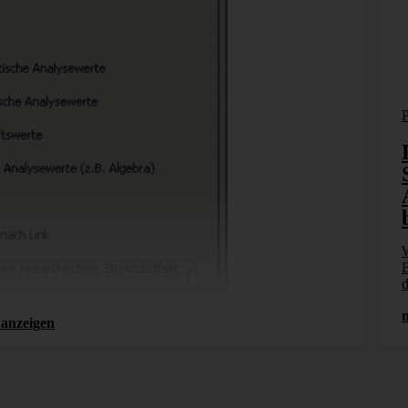
Forschung
Fußball-WM - die
e
Vorrundenspiele in der Analyse
Die Vorrunde der WM 2026 ist vorbei. Während
ht
bereits die ersten Spiele des Sechzehntelfinales
laufen, analysieren wir die abgeschlossenen Spiele
cel-
W
[...]
nn der
B
.]
d
mehr erfahren
anzeigen
lcher Dimension die Abweichung liegt, die untersucht
 Wertarten, Ist und Plan, die die Flussrechnung erklären