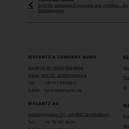
soll, aber auch die Differenzen zwischen zwei Perioden
Berichte automatisch erzeugen und verteilen – der
man oft nicht bis auf die unterste Ebene hinab geplant h
Berichtsserver
DeltaMaster an, mit Ersatzwerten aus höheren Hierarc
Chair
-Modell eines Büromöbelherstellers „Stoffgrupp
wurde, würde stattdessen mit dem Betrag für „Stoffg
„Stoffgruppe Chrom/Luxusmodelle/Deutschland“ gerec
BISSANTZ & COMPANY GMBH
B
Nordring 98 · 90409 Nürnberg
An
Neuer Wall 72 · 20354 Hamburg
Pl
Tel.:
+49 911 935536-0
KI
E-Mail:
service@bissantz.de
BISSANTZ AG
M
Industriestrasse 171 · CH-8957 Spreitenbach
Ev
Tel.:
+41 56 561 66 00
We