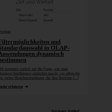
Produkt
Clicks
Filtermöglichkeiten und
Standar
Standardauswahl in OLAP-
relatio
Anwendungen dynamisch
dynamis
bestimmen
Relationale 
Datenwürfel 
ir kommen zurück auf die Frage, wie man
Tabellen eine
usiness Intelligence einfacher macht, vor allem für
Beispiel [...]
ie vielen Berichtsempfänger, die ihre Berichte [...]
mehr erfahr
mehr erfahren
Nächster Artikel