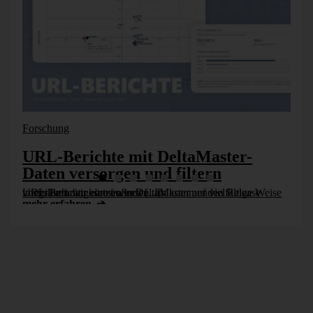
damit man weiß, wo eine Änderung vorzunehmen ist. In der
Analogie zur Fertigungswirtschaft aus der Einleitung
entspricht diese Darstellung der Stückliste. Die beteiligten
Objekte werden als hierarchische Struktur angezeigt, die Sie
mit den Plus- und Minus-Symbolen „auf- und zuklappen“
können.
Forschung
URL-Berichte mit DeltaMaster-
Daten versorgen und filtern
URL-Berichte können in DeltaMaster auf vielfältige Weise vorteilhaft eingesetzt werden. Im kommenden Release integrieren wir eine äußerst [...]
mehr erfahren
Der Bericht, für den wir die Abhängigkeiten aufgerufen
hatten, ist die Wurzel des Baums. Die Struktur des Berichts