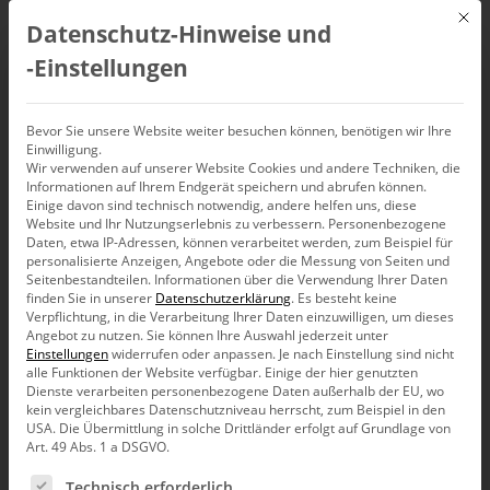
Mit d
Datenschutz-Hinweise und
DE
‑Einstellungen
Berichtsbestandteile
Bevor Sie unsere Website weiter besuchen können, benötigen wir Ihre
Einwilligung.
Wir verwenden auf unserer Website Cookies und andere Techniken, die
bearbeiten mit dem
Informationen auf Ihrem Endgerät speichern und abrufen können.
Einige davon sind technisch notwendig, andere helfen uns, diese
Dialog
Website und Ihr Nutzungserlebnis zu verbessern.
Personenbezogene
Daten, etwa IP-Adressen, können verarbeitet werden, zum Beispiel für
personalisierte Anzeigen, Angebote oder die Messung von Seiten und
Objektabhängigkeiten
Seitenbestandteilen.
Informationen über die Verwendung Ihrer Daten
finden Sie in unserer
Datenschutzerklärung
.
Es besteht keine
Verpflichtung, in die Verarbeitung Ihrer Daten einzuwilligen, um dieses
Angebot zu nutzen.
Sie können Ihre Auswahl jederzeit unter
Einstellungen
widerrufen oder anpassen.
Je nach Einstellung sind nicht
alle Funktionen der Website verfügbar. Einige der hier genutzten
Dienste verarbeiten personenbezogene Daten außerhalb der EU, wo
kein vergleichbares Datenschutzniveau herrscht, zum Beispiel in den
Liebe Datenanalysten,
USA. Die Übermittlung in solche Drittländer erfolgt auf Grundlage von
Art. 49 Abs. 1 a DSGVO.
wenn wir über gutes Business Intelligence
nachdenken, schauen wir auch auf die
Es folgt eine Liste der Service-Gruppen, für die eine Ein
Technisch erforderlich
Ingenieure und die industrielle Fertigung.