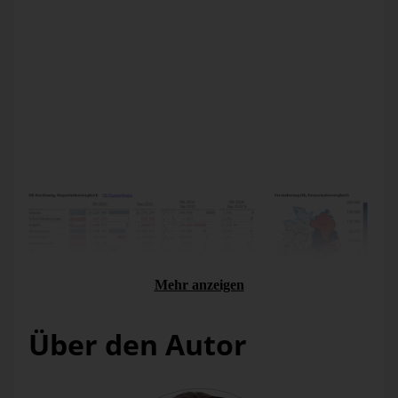
In diesen
DeltaMaster clicks!
zeigen wir, wie Sie sich mit
den
Objektabhängigkeiten
durch die Aufbaustruktur von
Cockpits, Berichten und Analysen bewegen und auch in
vielgliedrigen Darstellungen den Durchblick behalten. Als
Beispiel dient uns das folgende Kombinationscockpit. Die
Ausführungen gelten ebenso für Flexreports und alle
anderen Arten von Cockpits und Berichten sowie für weitere
Objekte, wie weiter unten beschrieben. Die
Objektabhängigkeiten
stehen ab
DeltaMaster
5.5.1 in den
Stufen
Pivotizer
,
Analyzer
und
Miner
zur Verfügung.
Mehr anzeigen
Über den Autor