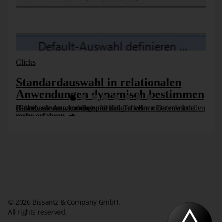
„im Plan liegen“. Die Abweichung soll über das ganze Jahr
betrachtet nicht mehr als +/- 2 Prozent von dem
Jahresplanwert entfernt liegen. Die blaue Linie zeigt, wie
sich die kumulierte relative Abweichung in den ersten acht
Monaten entwickelt hat. Sie endet im August, weil für die
späteren Monate in unserem Beispiel nur Plan-, aber keine
Ist-Werte vorliegen, sodass sich Abweichungen nicht
Produkt
berechnen lassen.
tionalen
Filtermöglichkeiten und
h bestimmen
Standardauswahl in OLAP
Anwendungen dynamisch b
Wir kommen zurück auf die Frage, wie man Business Intelligence einfacher macht, vor allem für die vielen Berichtsempfänger, die ihre Berichte [...]
mehr erfahren
Details zu den einzelnen Werten liefert ein „Tooltip“, wenn
© 2026 Bissantz & Company GmbH.
man mit der Maus auf einen der Datenpunkte zeigt. So
All rights reserved.
haben Sie schnell Zugriff auf die zugrunde liegenden Ist-