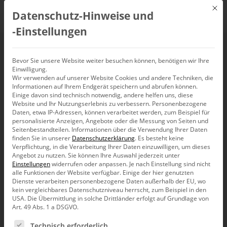
Mit d
Datenschutz-Hinweise und
DE
‑Einstellungen
Plan-Ist-Vergleiche
Bevor Sie unsere Website weiter besuchen können, benötigen wir Ihre
Einwilligung.
Wir verwenden auf unserer Website Cookies und andere Techniken, die
mit der
Informationen auf Ihrem Endgerät speichern und abrufen können.
Einige davon sind technisch notwendig, andere helfen uns, diese
Trompetenkurve
Website und Ihr Nutzungserlebnis zu verbessern.
Personenbezogene
Daten, etwa IP-Adressen, können verarbeitet werden, zum Beispiel für
personalisierte Anzeigen, Angebote oder die Messung von Seiten und
Seitenbestandteilen.
Informationen über die Verwendung Ihrer Daten
finden Sie in unserer
Datenschutzerklärung
.
Es besteht keine
Verpflichtung, in die Verarbeitung Ihrer Daten einzuwilligen, um dieses
Angebot zu nutzen.
Sie können Ihre Auswahl jederzeit unter
Einstellungen
widerrufen oder anpassen.
Je nach Einstellung sind nicht
Liebe Datenanalysten,
alle Funktionen der Website verfügbar. Einige der hier genutzten
Dienste verarbeiten personenbezogene Daten außerhalb der EU, wo
„Prognosen sind schwierig, vor allem,
kein vergleichbares Datenschutzniveau herrscht, zum Beispiel in den
wenn sie die Zukunft betreffen.“ Wer
USA. Die Übermittlung in solche Drittländer erfolgt auf Grundlage von
würde bestreiten, was der dänische
Art. 49 Abs. 1 a DSGVO.
Physiker und Nobelpreisträger Niels Bohr
in einfachen Worten zusammenfasste?
Es folgt eine Liste der Service-Gruppen, für die eine Ein
Technisch erforderlich