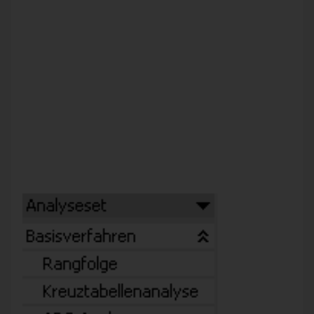
Plan-Ist-Abweichungen auf den Grund zu gehen, das ist in
DeltaMaster
mit verschiedenen Verfahren möglich. Eines ist
darauf besonders spezialisiert: die
Trompetenkurve
. Sie
visualisiert nicht nur die in der Vergangenheit aufgelaufenen
Differenzen, sondern gestattet auch einen Blick in die
Zukunft, indem sie unter verschiedenen Annahmen
prognostiziert, was auf uns zukommt.
Die
Trompetenkurve
ist im
Analyseset
unter den
Basisverfahren zu finden. Mit ihrer Hilfe betrachten Sie
Abweichungen im Zeitablauf, um zu erkennen, ob ein
gegebener Zielwert in der Zukunft erreicht werden kann,
wobei man eine gewisse Schwankungsbreite zu tolerieren
bereit ist.