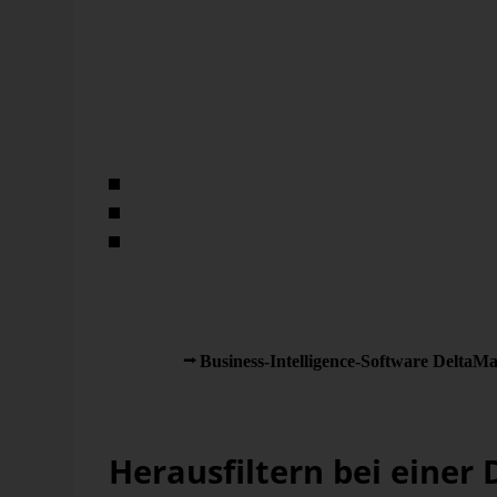
mit der Antwort auf „nenne 10 Eigenschaften von chem
zum Beispiel Viskosität“ unterstützt.
Die Produktgruppen lassen sich noch nach den Produkte
Die Abteilung für Qualitätssicherung möchte nun Frage
Welche Produktgruppen bzw. Produkte haben allge
Welche Eigenschaften haben die höchsten Ablehnu
Welche Produktgruppen-Eigenschaften-Kombinatio
Erwähnte Elemente sollen aber immer einer bestimmte
Ist dies nicht der Fall, sollen Elemente oder Elementk
In unserer
Business-Intelligence-Software DeltaMa
umzugehen. Schauen wir sie uns der Reihe nach an!
Herausfiltern bei einer