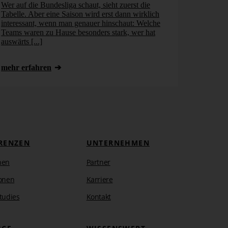
Wer auf die Bundesliga schaut, sieht zuerst die
Tabelle. Aber eine Saison wird erst dann wirklich
interessant, wenn man genauer hinschaut: Welche
Teams waren zu Hause besonders stark, wer hat
auswärts [...]
mehr erfahren
RENZEN
UNTERNEHMEN
hen
Partner
onen
Karriere
tudies
Kontakt