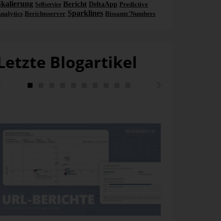
Skalierung
Bericht
DeltaApp
Predictive
Selfservice
Sparklines
nalytics
Berichtsserver
Bissantz'Numbers
Letzte Blogartikel