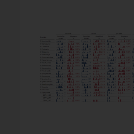
Entweder wird die zugehörige Charge dann akzeptiert o
Der Betrieb verfolgt nun fortlaufend die Ablehnungsq
identifizieren, die zurzeit Schwierigkeiten bereiten. E
hält die Anzahl der Kontrollen und die Ablehnungsquote 
Anzahlen und Ablehnungsquoten der Kontr
Bei der Generierung der fiktiven Namen der Produktg
„erzeuge eine Liste von 20 Produktgruppennamen, die 
existieren“ wurden die Produktgruppennamen vorgesch