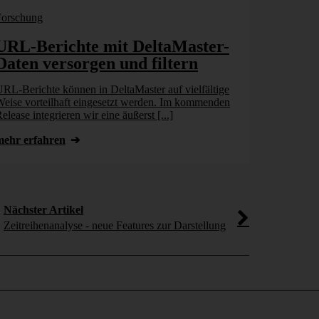
Forschung
Bissantz New
URL-Berichte mit DeltaMaster-
Vom KI
Daten versorgen und filtern
Geschäft
Unterneh
RL-Berichte können in DeltaMaster auf vielfältige
kann
eise vorteilhaft eingesetzt werden. Im kommenden
elease integrieren wir eine äußerst [...]
Chatbots, Ass
Unternehmen b
mehr erfahren
Künstlicher In
[...]
mehr erfahr
Nächster Artikel
Zeitreihenanalyse - neue Features zur Darstellung