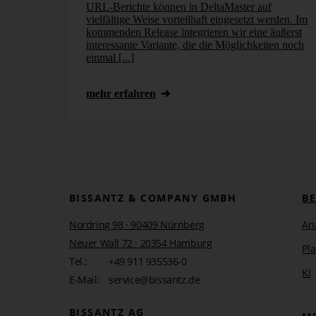
URL-Berichte können in DeltaMaster auf
vielfältige Weise vorteilhaft eingesetzt werden. Im
kommenden Release integrieren wir eine äußerst
interessante Variante, die die Möglichkeiten noch
einmal [...]
mehr erfahren
Mit Filter Produktgruppen un
Mit diesem Filter bleiben nur noch die Produktgruppen
BISSANTZ & COMPANY GMBH
B
weniger als 50 können wir demnach herausfiltern:
Nordring 98 · 90409 Nürnberg
An
Neuer Wall 72 · 20354 Hamburg
Pl
Tel.:
+49 911 935536-0
KI
E-Mail:
service@bissantz.de
BISSANTZ AG