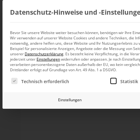
Beratung
Datenschutz-Hinweise und ‑Einstellung
Bevor Sie unsere Website weiter besuchen können, benötigen wir Ihre Einwi
Herausfiltern von 
Wir verwenden auf unserer Website Cookies und andere Techniken, die Inf
Datenintegration
notwendig, andere helfen uns, diese Website und Ihr Nutzungserlebnis zu 
Individuelle Datenarchitektur-Beratun
Beispiel für personalisierte Anzeigen, Angebote oder die Messung von Sei
unserer
Datenschutzerklärung
.
Es besteht keine Verpflichtung, in die Ver
BI und Analytics
jederzeit unter
Einstellungen
widerrufen oder anpassen.
Je nach Einstellun
Ganzheitliche Data-Analytics-Beratun
Erfolgs- oder Ablehnungsquoten, die auf geringen a
verarbeiten personenbezogene Daten außerhalb der EU, wo kein vergleichb
Analyse. Wie man dann bei der Auswertung am beste
Drittländer erfolgt auf Grundlage von Art. 49 Abs. 1 a DSGVO.
Planung und Steuerung
Es folgt eine Liste der Service-Gruppen, für die eine Ei
Planung, Forecasting und Simulation
Technisch erforderlich
Statistik
Ein fiktives Datenbei
KI und Advanced Analytics
KI-Beratung für Controlling und BI
Sektor
Einstellungen
Betrieb und Weiterentwickl
Betrieb Ihrer BI-Systeme in der Cloud
Stellen wir uns einen produzierenden Betrieb aus der che
Diese Flüssigkeiten besitzen Eigenschaften wie zum Beis
Regelmäßige Kontrollen sollen sicherstellen, dass dies
eingehalten werden.