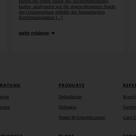
bereits die ersten Spiele des Sechzehntelfinales
laufen, analysieren wir die abgeschlossenen Spiele
der Gruppenphase mithilfe der Semantischen
Berichtsnavigation [...]
mehr erfahren
ter 50 Kontrollen herausfiltern
 mit mindestens 50 Kontrollen im Rennen, diejenigen mit
ERATUNG
PRODUKTE
REFE
alyse
DeltaMaster
Branc
anung
DeltaApp
Funkti
Power-BI-Erweiterungen
Case S