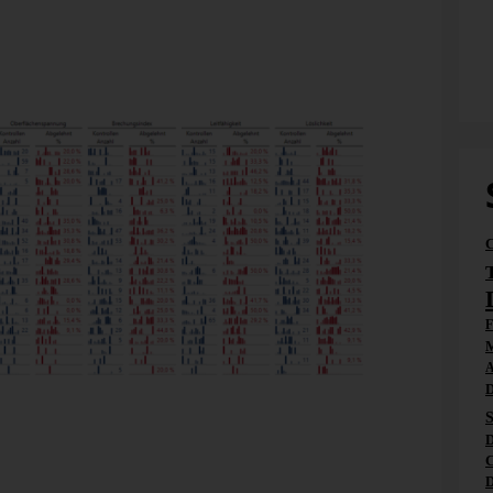
der abgelehnt.
uoten bei den Kontrollen und möchte Produkte
ine Tabelle mit Produktgruppen und geprüften Eigenschaften
mit der Historie der letzten Monate fest:
i
F
M
A
D
ollen für Produktgruppen und Eigenschaften
S
D
ruppen hat mir ChatGPT geholfen; mit dem Prompt
C
sich nach chemischen Erzeugnissen anhören, aber nicht
D
lagen, ebenso hat mich ChatGPT bei den Eigenschaften