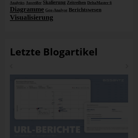
Skalierung
Zeitreihen
DeltaMaster 6
Analytics
Ausreißer
Diagramme
Berichtswesen
Geo-Analyse
Visualisierung
Große Werte werden ausgefiltert
Optisch gibt es bei der Lage der Objekte nun keinen
Letzte Blogartikel
Unterschied zur letzten Grafik zu sehen: