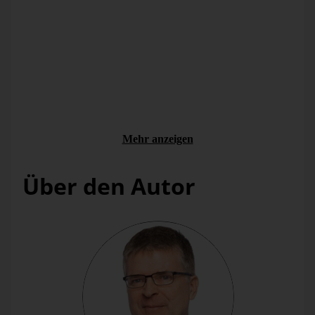
ausgewählte Menge von 6 Kunden aus der zweiten Reihe
mit A bis F (der Kunde F befindet sich irgendwo in der
Punktwolke rechts unten) gelabelt, die wir in den
alternativen Darstellungen wiederfinden werden.
Eine Möglichkeit, eine eingängige Ansicht zu erzeugen,
besteht in der Anwendung eines interaktiven Filters: Die
darzustellenden Objekte (also ohne die zwei Ausreißer)
werden mit der Maus per Rahmen eingegrenzt und somit
markiert, und anschließend wird die Option „Nur markierte
anzeigen“ aktiviert:
Mehr anzeigen
Über den Autor