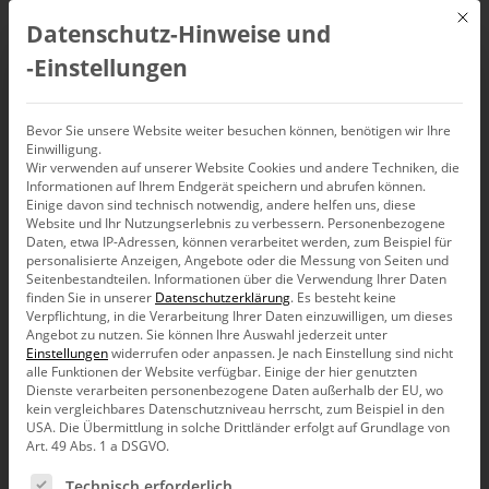
Mit d
Datenschutz-Hinweise und
DE
‑Einstellungen
Visualisierung:
Bevor Sie unsere Website weiter besuchen können, benötigen wir Ihre
Einwilligung.
Wir verwenden auf unserer Website Cookies und andere Techniken, die
Ausreißer einfangen
Informationen auf Ihrem Endgerät speichern und abrufen können.
Einige davon sind technisch notwendig, andere helfen uns, diese
Website und Ihr Nutzungserlebnis zu verbessern.
Personenbezogene
Daten, etwa IP-Adressen, können verarbeitet werden, zum Beispiel für
personalisierte Anzeigen, Angebote oder die Messung von Seiten und
Seitenbestandteilen.
Informationen über die Verwendung Ihrer Daten
finden Sie in unserer
Datenschutzerklärung
.
Es besteht keine
Die schönsten Visualisierungen leiden, wenn einzelne
Verpflichtung, in die Verarbeitung Ihrer Daten einzuwilligen, um dieses
extrem große Werte vorliegen. Beispielsweise bei der
Angebot zu nutzen.
Sie können Ihre Auswahl jederzeit unter
Portfolioanalyse drängen sich die übrigen Objekte in der
Einstellungen
widerrufen oder anpassen.
Je nach Einstellung sind nicht
Ecke und ein schneller Überblick auch über die weniger
alle Funktionen der Website verfügbar. Einige der hier genutzten
auffälligen Fälle aus der zweiten Reihe wird verhindert.
Dienste verarbeiten personenbezogene Daten außerhalb der EU, wo
Wir beschreiben ein paar Ideen, den Einfluss der
kein vergleichbares Datenschutzniveau herrscht, zum Beispiel in den
Ausreißer auf die Darstellung zu begrenzen!
USA. Die Übermittlung in solche Drittländer erfolgt auf Grundlage von
Art. 49 Abs. 1 a DSGVO.
Stellt man in einer Portfolioanalyse zwei Kennzahlen
Es folgt eine Liste der Service-Gruppen, für die eine Ein
gegenüber, hier beispielsweise Umsatz und Materialkosten
Technisch erforderlich