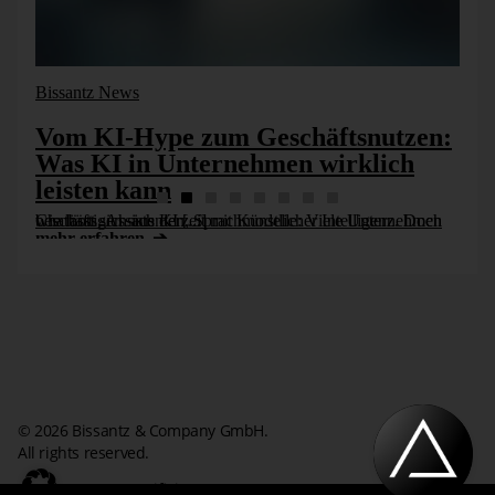
verfügt. Diese Konfiguration wird man oft am
Arbeitsplatz von reinen Berichtsempfängern oder auf
Laptops vorfinden.
Bissantz News
Vom KI-Hype zum Geschäftsnutzen:
Was KI in Unternehmen wirklich
leisten kann
Chatbots, Assistenten, Sprachmodelle: Viele Unternehmen beschäftigen sich derzeit mit Künstlicher Intelligenz. Doch wie lässt sich aus KI [...]
mehr erfahren
In der Offline-Analysesitzung enthält die Statuszeile einen
Link zum
Anmelden
, mit dem Sie jederzeit die Verbindung
zur Datenbank herstellen können, ohne die laufende Sitzung
zu unterbrechen. Ebenfalls in der rechten unteren
Fensterecke liegen praktische Links zum Vor- und
Zurückblättern in der Berichtsmappe.
© 2026 Bissantz & Company GmbH.
All rights reserved.
ISO/IEC 27001 zertifiziert