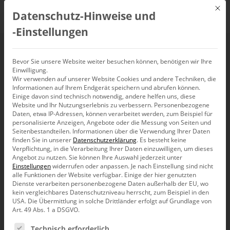
Mit d
Datenschutz-Hinweise und
DE
‑Einstellungen
Der Offline-Reader
Bevor Sie unsere Website weiter besuchen können, benötigen wir Ihre
Einwilligung.
Wir verwenden auf unserer Website Cookies und andere Techniken, die
Informationen auf Ihrem Endgerät speichern und abrufen können.
Einige davon sind technisch notwendig, andere helfen uns, diese
Website und Ihr Nutzungserlebnis zu verbessern.
Personenbezogene
Daten, etwa IP-Adressen, können verarbeitet werden, zum Beispiel für
Liebe Datenanalysten,
personalisierte Anzeigen, Angebote oder die Messung von Seiten und
Seitenbestandteilen.
Informationen über die Verwendung Ihrer Daten
unter Analytischem Reporting verstehen
finden Sie in unserer
Datenschutzerklärung
.
Es besteht keine
wir: den Daten ihre Geheimnisse entlocken
Verpflichtung, in die Verarbeitung Ihrer Daten einzuwilligen, um dieses
und die Erkenntnisse allen weitergeben,
Angebot zu nutzen.
Sie können Ihre Auswahl jederzeit unter
die es angeht. Und wie gibt man das, was
Einstellungen
widerrufen oder anpassen.
Je nach Einstellung sind nicht
man in engagierter Detailarbeit mit
alle Funktionen der Website verfügbar. Einige der hier genutzten
DeltaMaster ermittelt hat, am besten weiter? Darauf
Dienste verarbeiten personenbezogene Daten außerhalb der EU, wo
kein vergleichbares Datenschutzniveau herrscht, zum Beispiel in den
haben wir nur eine Antwort: mit DeltaMaster natürlich.
USA. Die Übermittlung in solche Drittländer erfolgt auf Grundlage von
Das Stufenkonzept ermöglicht es, dass
Art. 49 Abs. 1 a DSGVO.
Berichtsempfänger ihre Reports mit derselben Software
einsehen können, mit der sie vom Analyseprofi erstellt
Es folgt eine Liste der Service-Gruppen, für die eine Ein
Technisch erforderlich
worden sind – ohne sich jedoch mit den zahlreichen