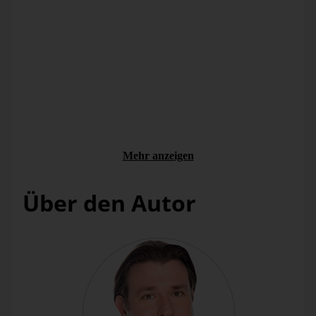
und vieles mehr.
Als gedankliche Hinführung zu der Assoziationsanalyse
dienen uns hier die Basisverfahren
Rang
folge
und
PowerSearch
.
Bei der
Rangfolge
sortiert DeltaMaster nach genau einem
Kriterium, in genau einer Dimension, auf genau einer Ebene.
Im Handel beispielsweise könnte man damit im Nu eine
typische „Renner-Penner-Liste“ erstellen, indem man
obere
und untere
Objekte für die Absatzmenge und für die
Produktdimension auf der Ebene der Einzelprodukte anzeigt.
Mehr anzeigen
Über den Autor
Auch
PowerSearch
sucht die größten bzw. kleinsten
Ausprägungen eines Analysewerts, aber über verschiedene
Dimensionen und Ebenen hinweg. DeltaMaster kombiniert
also die Dimensionen und Ebenen des gesamten Modells