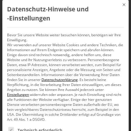
Mit d
Datenschutz-Hinweise und
DE
‑Einstellungen
Assoziationsanalysen
Bevor Sie unsere Website weiter besuchen können, benötigen wir Ihre
Einwilligung.
Wir verwenden auf unserer Website Cookies und andere Techniken, die
nutzen
Informationen auf Ihrem Endgerät speichern und abrufen können.
Einige davon sind technisch notwendig, andere helfen uns, diese
Website und Ihr Nutzungserlebnis zu verbessern.
Personenbezogene
Daten, etwa IP-Adressen, können verarbeitet werden, zum Beispiel für
personalisierte Anzeigen, Angebote oder die Messung von Seiten und
Seitenbestandteilen.
Informationen über die Verwendung Ihrer Daten
finden Sie in unserer
Datenschutzerklärung
.
Es besteht keine
Liebe Datenanalysten,
Verpflichtung, in die Verarbeitung Ihrer Daten einzuwilligen, um dieses
Angebot zu nutzen.
Sie können Ihre Auswahl jederzeit unter
hätten Sie gedacht, dass man mit der
Einstellungen
widerrufen oder anpassen.
Je nach Einstellung sind nicht
Warenkorbanalyse nicht nur Warenkörbe
alle Funktionen der Website verfügbar. Einige der hier genutzten
analysiert? Der Grundgedanke solcher
Dienste verarbeiten personenbezogene Daten außerhalb der EU, wo
Verfahren hat ihnen zwar speziell im
kein vergleichbares Datenschutzniveau herrscht, zum Beispiel in den
Handelssektor einige Popularität beschert,
USA. Die Übermittlung in solche Drittländer erfolgt auf Grundlage von
er lässt sich aber auch auf ganz andere Branchen und
Art. 49 Abs. 1 a DSGVO.
Unternehmensbereiche übertragen. Allgemeiner spricht
Es folgt eine Liste der Service-Gruppen, für die eine Ein
man von Assoziationsanalysen und meint damit Ansätze
Technisch erforderlich