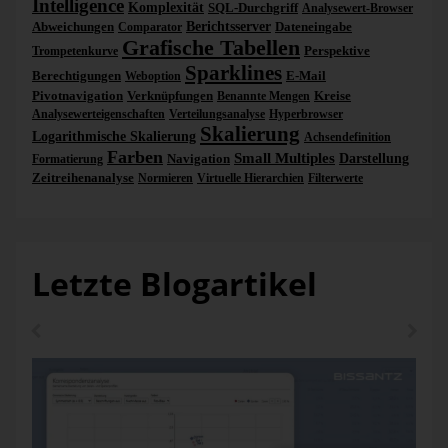
Intelligence
Komplexität
SQL-Durchgriff
Analysewert-Browser
Abweichungen
Berichtsserver
Dateneingabe
Comparator
Grafische Tabellen
Perspektive
Trompetenkurve
Sparklines
Berechtigungen
E-Mail
Weboption
Pivotnavigation
Verknüpfungen
Kreise
Benannte Mengen
Analysewerteigenschaften
Verteilungsanalyse
Hyperbrowser
Skalierung
Logarithmische Skalierung
Achsendefinition
Farben
Small Multiples
Navigation
Darstellung
Formatierung
Zeitreihenanalyse
Normieren
Virtuelle Hierarchien
Filterwerte
Letzte Blogartikel
Mit dem
Berechnen
-Link in der linken oberen Ecke des
Analysebereichs erhalten Sie die Karte. Allerdings sind die
Grafiken anfänglich wahrscheinlich etwas zu klein und als
Torte, nicht als Balken formatiert. Den Grafiktyp wechseln
Sie über das Kontextmenü (
Ansicht, Balkengra
fiken
).