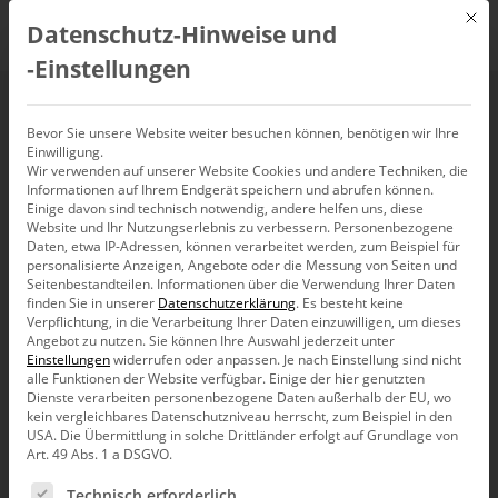
Mit d
Datenschutz-Hinweise und
DE
‑Einstellungen
Balken- und
Bevor Sie unsere Website weiter besuchen können, benötigen wir Ihre
Einwilligung.
Wir verwenden auf unserer Website Cookies und andere Techniken, die
Tortendiagramme in
Informationen auf Ihrem Endgerät speichern und abrufen können.
Einige davon sind technisch notwendig, andere helfen uns, diese
der Geo-Analyse
Website und Ihr Nutzungserlebnis zu verbessern.
Personenbezogene
Daten, etwa IP-Adressen, können verarbeitet werden, zum Beispiel für
personalisierte Anzeigen, Angebote oder die Messung von Seiten und
Seitenbestandteilen.
Informationen über die Verwendung Ihrer Daten
finden Sie in unserer
Datenschutzerklärung
.
Es besteht keine
Verpflichtung, in die Verarbeitung Ihrer Daten einzuwilligen, um dieses
Angebot zu nutzen.
Sie können Ihre Auswahl jederzeit unter
Einstellungen
widerrufen oder anpassen.
Je nach Einstellung sind nicht
Liebe Datenanalysten,
alle Funktionen der Website verfügbar. Einige der hier genutzten
Dienste verarbeiten personenbezogene Daten außerhalb der EU, wo
der deutsche Denker Immanuel Kant gilt
kein vergleichbares Datenschutzniveau herrscht, zum Beispiel in den
als einer der bedeutendsten Köpfe im
USA. Die Übermittlung in solche Drittländer erfolgt auf Grundlage von
Zeitalter der Aufklärung. Aber nicht nur
Art. 49 Abs. 1 a DSGVO.
der Philosophie gab er entscheidende
Impulse, auch die Geografie hat ihm viel zu verdanken.
Es folgt eine Liste der Service-Gruppen, für die eine Ein
Technisch erforderlich