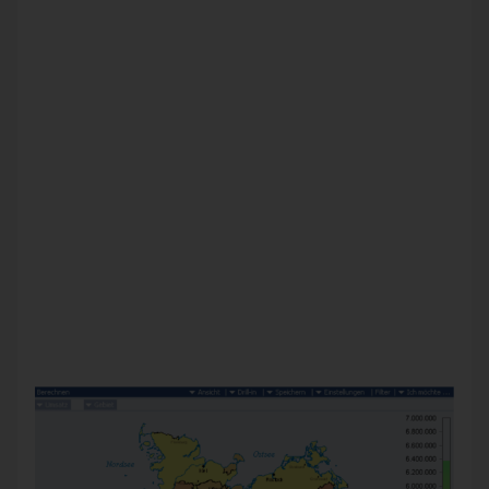
Business-Colors-Farbschema. Das Kontextmenü (rechte
Maustaste) fasst eine Reihe weiterer Anzeigeoptionen
zusammen, beispielsweise zum Vergrößern bzw. Verkleinern
des Kartenausschnitts (
Zoom
) oder zum Aus- und
Einblenden bestimmter Kartenelemente (
Schichten
), wie
Städte, Flüsse, Straßen oder deren Beschriftungen. Die
Ausprägung des Analysewerts für ein bestimmtes Gebiet
wird als „Tooltipp“ angezeigt, wenn Sie den Mauszeiger
darauf stellen. Per Doppelklick gehen Sie in die Tiefe (Drill-
down), je nach Karte bis hin zu einzelnen Straßenzügen.
Wenn Sie noch nicht mit der Geo-Analyse arbeiten: Die
Voraussetzungen dafür sind schnell erfüllt. Es muss lediglich
in Ihrem Datenmodell ein Merkmal, zum Beispiel die
Postleitzahl, vorhanden sein, anhand dessen DeltaMaster
Ihre (!) regionalen Strukturen denen der Karte zuordnen
kann, wie über das Menü
Einstellungen
geregelt. Vereinfacht
gesagt: Wenn Ihre Daten Postleitzahlen enthalten, können
Sie mit geografischen Analysen starten. Ihre
Ansprechpartner helfen Ihnen gerne beim Einrichten.