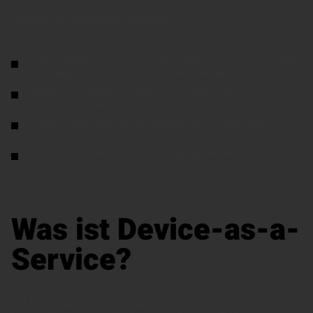
Vorteile von Desktop-as-a-Service:
standortunabhängiger Zugriff auf Arbeitsumgebungen – ideal
für Remote Work und hybride Arbeitsmodelle
zentrale Verwaltung von Software, Updates und
Sicherheitsrichtlinien
schnelle Skalierung bei wachsenden oder wechselnden
Nutzerzahlen
reduzierter IT-Aufwand durch ausgelagerten Betrieb
Was ist Device-as-a-
Service?
Bei Device as a Service handelt es sich um ein Geschäftsmodell,