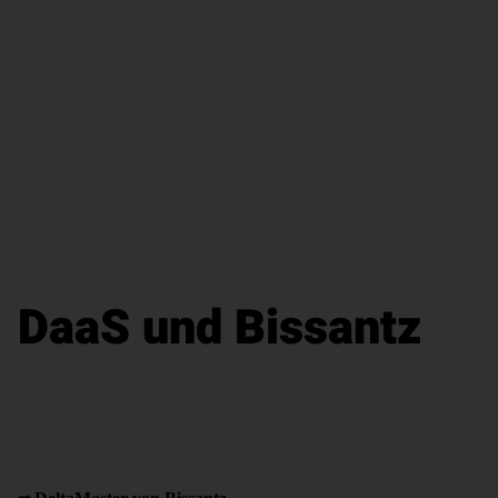
bei dem Unternehmen Hardware wie Laptops, Tablets oder
Smartphones nicht kaufen, sondern im Abonnement-Modell
mieten. Der Anbieter übernimmt Bereitstellung, Wartung,
Austausch und Recycling der Geräte. Auch Zusatzleistungen wie
Software-Management oder Sicherheitsservices können vom
DaaS-Anbieter übernommen werden.
Dieses Modell gewinnt an Bedeutung, weil es Investitionskosten
in planbare laufende Betriebskosten umwandelt und sicherstellt,
dass Unternehmen stets aktuelle Hardware einsetzen – ohne hohe
Anschaffungskosten oder den Aufwand für eigenständiges
Gerätemanagement.
DaaS und Bissantz
Für Business Intelligence und Controlling ist das Konzept von
Data-as-a-Service besonders relevant: Die Qualität und
Verfügbarkeit von Daten ist die Grundlage jeder sinnvollen
Analyse.