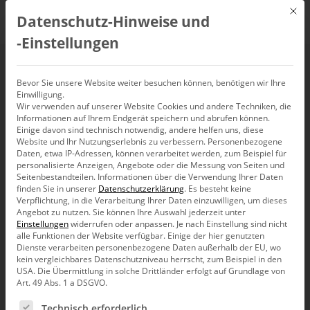
Mit d
Datenschutz-Hinweise und
DE
‑Einstellungen
Was ist DaaS? – 3
Bevor Sie unsere Website weiter besuchen können, benötigen wir Ihre
Einwilligung.
Wir verwenden auf unserer Website Cookies und andere Techniken, die
DaaS-Definitionen
Informationen auf Ihrem Endgerät speichern und abrufen können.
Einige davon sind technisch notwendig, andere helfen uns, diese
Website und Ihr Nutzungserlebnis zu verbessern.
Personenbezogene
Daten, etwa IP-Adressen, können verarbeitet werden, zum Beispiel für
personalisierte Anzeigen, Angebote oder die Messung von Seiten und
Die Abkürzung DaaS steht im IT-Umfeld für
Seitenbestandteilen.
Informationen über die Verwendung Ihrer Daten
finden Sie in unserer
Datenschutzerklärung
.
Es besteht keine
drei für
drei unterschiedliche Service-
Verpflichtung, in die Verarbeitung Ihrer Daten einzuwilligen, um dieses
Angebot zu nutzen.
Sie können Ihre Auswahl jederzeit unter
Modelle
: Data-as-a-Service, Desktop-as-a-
Einstellungen
widerrufen oder anpassen.
Je nach Einstellung sind nicht
alle Funktionen der Website verfügbar. Einige der hier genutzten
Service und Device-as-a-Service. Alle drei
Dienste verarbeiten personenbezogene Daten außerhalb der EU, wo
kein vergleichbares Datenschutzniveau herrscht, zum Beispiel in den
folgen dem Grundprinzip des Cloud
USA. Die Übermittlung in solche Drittländer erfolgt auf Grundlage von
Computing – flexible, skalierbare
Art. 49 Abs. 1 a DSGVO.
Bereitstellung von IT-Ressourcen über das
Es folgt eine Liste der Service-Gruppen, für die eine Ein
Technisch erforderlich