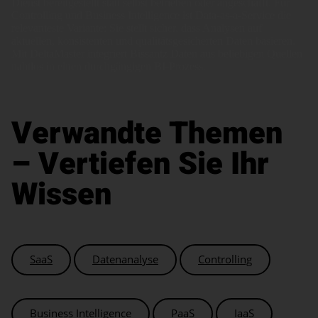
Dienst bereitgestellt statt selbst betrieben oder angeschafft. Für
Controlling und Business Intelligence ist Data-as-a-Service die
relevanteste Variante: Sie stellt sicher, dass Analysen auf
aktuellen, konsistenten und qualitätsgesicherten Daten basieren.
Mit DeltaMaster integriert Bissantz Daten aus beliebigen Quellen
nahtlos in einen durchgängigen BI-Prozess.
Verwandte Themen
– Vertiefen Sie Ihr
Wissen
SaaS
Datenanalyse
Controlling
Business Intelligence
PaaS
IaaS