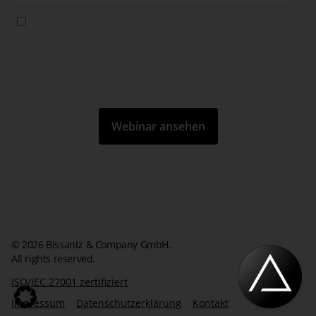
Ja, ich bin einverstanden, dass Sie meine Angaben verwenden, um
mir weitere Informationen zu Ihren Produkten, Leistungen und
Veranstaltungen per E-Mail zuzusenden. Diese Einwilligung gilt bis
auf Widerruf. Die Datenschutzerklärung sowie die Information
gemäß Art. 13 DSGVO habe ich zur Kenntnis genom­men.
*
© 2026 Bissantz & Company GmbH.
All rights reserved.
ISO/IEC 27001 zertifiziert
Impressum
Datenschutzerklärung
Kontakt