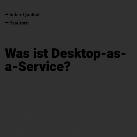
Data-as-a-Service ist besonders relevant im Kontext von Business
Intelligence: Wenn Daten konsistent, aktuell und in
hoher Qualität
verfügbar sind, steigt die Aussagekraft von
Analysen
und Berichten erheblich.
Was ist Desktop-as-
a-Service?
Desktop as a Service ermöglicht es, komplette virtuelle Desktops
über die Cloud bereitzustellen. Statt auf lokalen PCs laufen
Anwendungen und Daten in einer sicheren Cloud-Umgebung,
auf die Nutzer von überall zugreifen können.
Dies bietet besonders für Remote-Arbeit und hybride
Arbeitsmodelle große Vorteile. DaaS-Cloud-Computing in diesem
Kontext bedeutet: Die gesamte Desktop-Umgebung wird als
Service gemietet, inklusive Wartung, Updates und Sicherheit –
bereitgestellt durch spezialisierte DaaS-Anbieter.