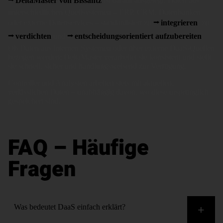
DeltaMaster von Bissantz
ist darauf ausgelegt, Daten aus
unterschiedlichen Quellsystemen – ERP, CRM, Datenbanken
oder externe Datenservices – standardisiert zu
integrieren
, zu
verdichten
und
entscheidungsorientiert aufzubereiten
.
Ob Daten aus internen Systemen oder über externe DaaS-Quellen
bezogen werden: DeltaMaster verarbeitet sie konsistent und stellt
sie schnell, sicher und handlungsweisend zur Verfügung.
Controller und Analysten arbeiten stets mit aktuellen,
verlässlichen Daten – unabhängig davon, wo diese ursprünglich
gespeichert sind.
FAQ – Häufige
Fragen
Was bedeutet DaaS einfach erklärt?