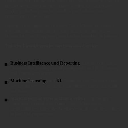
Daten flexibel, standortunabhängig und bedarfsgerecht über das
Internet bereitgestellt werden. Daten werden als skalierbarer
Service verfügbar gemacht – ähnlich wie Software oder
Infrastruktur in der Cloud.
Unternehmen können durch dieses DaaS-Modell auf aktuelle,
bereinigte und standardisierte Daten zugreifen, ohne eigene
Infrastruktur oder komplexe Datenbanken betreiben zu müssen.
Typische Einsatzbereiche von Data-as-a-Service:
Business Intelligence und Reporting
: Externe oder interne
Datenquellen werden zentral bereitgestellt und für Analysen
und Dashboards genutzt.
Machine Learning
und
KI
: Trainings- und Referenzdaten
werden als Service bezogen, ohne eigene Dateninfrastruktur
aufzubauen.
Marktdaten und externe Datenquellen
: Unternehmen
integrieren Drittanbieter-Daten – etwa Marktpreise,
demografische Daten oder Wettbewerbsinformationen – direkt
in ihre Analyseprozesse.