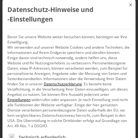
Mit d
Datenschutz-Hinweise und
DE
‑Einstellungen
analog
Bevor Sie unsere Website weiter besuchen können, benötigen wir Ihre
Einwilligung.
Wir verwenden auf unserer Website Cookies und andere Techniken, die
Informationen auf Ihrem Endgerät speichern und abrufen können.
Einige davon sind technisch notwendig, andere helfen uns, diese
Website und Ihr Nutzungserlebnis zu verbessern.
Personenbezogene
Daten, etwa IP-Adressen, können verarbeitet werden, zum Beispiel für
personalisierte Anzeigen, Angebote oder die Messung von Seiten und
Seitenbestandteilen.
Informationen über die Verwendung Ihrer Daten
finden Sie in unserer
Datenschutzerklärung
.
Es besteht keine
Verpflichtung, in die Verarbeitung Ihrer Daten einzuwilligen, um dieses
Angebot zu nutzen.
Sie können Ihre Auswahl jederzeit unter
Einstellungen
widerrufen oder anpassen.
Je nach Einstellung sind nicht
alle Funktionen der Website verfügbar. Einige der hier genutzten
Dienste verarbeiten personenbezogene Daten außerhalb der EU, wo
kein vergleichbares Datenschutzniveau herrscht, zum Beispiel in den
USA. Die Übermittlung in solche Drittländer erfolgt auf Grundlage von
Art. 49 Abs. 1 a DSGVO.
Es folgt eine Liste der Service-Gruppen, für die eine Ein
Bissantz denkt nach
Technisch erforderlich